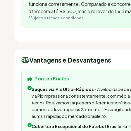
funciona corretamente. Comparado a concorrent
oferecem até R$ 500, mas o rollover de 5x é ma
*Sujeito a termos e condicoes.
Vantagens e Desvantagens
Pontos Fortes
Saques via Pix Ultra-Rápidos
- A velocidade d
via Pix impressiona consistentemente, com média
testes. Realizamos saques em diferentes horários 
demorado levou apenas 23 minutos. Essa agilidad
as mais rápidas do mercado brasileiro.
Cobertura Excepcional do Futebol Brasileiro
-