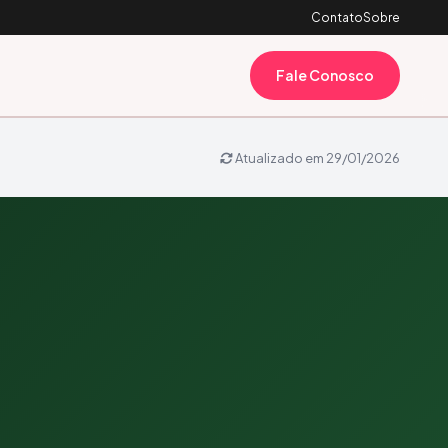
Contato
Sobre
Fale Conosco
Atualizado em 29/01/2026