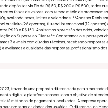
luindo depósitos via Pix de R$ 50, R$ 200 e R$ 500, todos c
ferentes faixas de valores, com tempo médio de processame
00), avaliando taxas, limites e velocidade. **Apostas Reais
bol brasileiro (28 apostas), futebol internacional (12 aposta
s entre R$ 10 e R$ 150. Analisamos a precisão das odds, velo
valiação do Suporte ao Cliente**: Contatamos o suporte por c
iamos 3 e-mails com dúvidas técnicas, recebendo respostas 
a) e avaliamos a qualidade das respostas, profissionalismo d
 2023, trazendo uma proposta diferenciada para o mercado d
mento digital, a plataforma nasceu com o objetivo de atend
ável até métodos de pagamento localizados. A empresa opera
a para proteger os dados dos usuários. O diferencial da Me