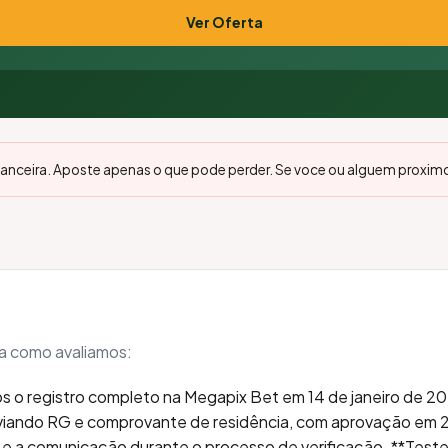
Ver Oferta
nanceira. Aposte apenas o que pode perder. Se voce ou alguem proximo
ja como avaliamos:
os o registro completo na Megapix Bet em 14 de janeiro de 
ando RG e comprovante de residência, com aprovação em 2 h
io e a comunicação durante o processo de verificação. **Tes