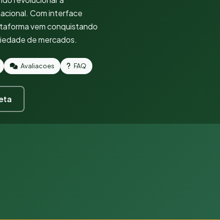
acional. Com interface
lataforma vem conquistando
ariedade de mercados.
Avaliacoes
FAQ
eta