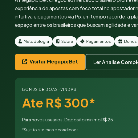
experiência de apostas com foco total no apostador n
intuitiva e pagamentos via Pix em tempo recorde, a p
espaço entre os brasileiros que buscam agilidade e v
Metodologia
Sobre
Pagamentos
Bonus
Visitar Megapix Bet
Ler Analise Compl
BONUS DE BOAS-VINDAS
Ate R$ 300*
Para novos usuarios. Deposito minimo R$ 25.
*Sujeito a termos e condicoes.