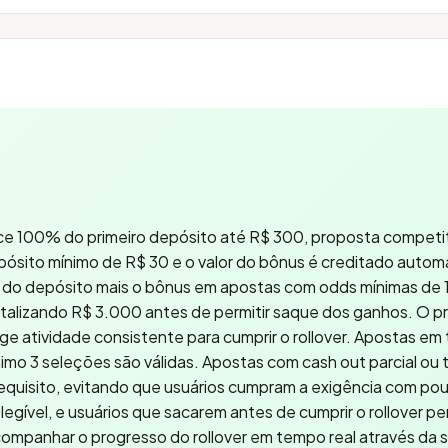
 100% do primeiro depósito até R$ 300, proposta competiti
depósito mínimo de R$ 30 e o valor do bônus é creditado aut
alor do depósito mais o bônus em apostas com odds mínimas de 
alizando R$ 3.000 antes de permitir saque dos ganhos. O pra
xige atividade consistente para cumprir o rollover. Apostas e
o 3 seleções são válidas. Apostas com cash out parcial ou tot
equisito, evitando que usuários cumpram a exigência com po
legível, e usuários que sacarem antes de cumprir o rollover
ompanhar o progresso do rollover em tempo real através da s