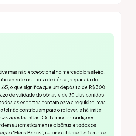
va mas não excepcional no mercado brasileiro.
omaticamente na conta de bônus, separada do
1.65, o que significa que um depósito de R$ 300
zo de validade do bônus é de 30 dias corridos
m todos os esportes contam para o requisito, mas
al não contribuem para o rollover, e há limite
ucas apostas altas. Os termos e condições
 perdem automaticamente o bônus e todos os
eção 'Meus Bônus', recurso útil que testamos e