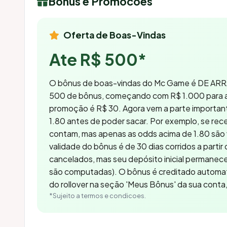
Bonus e Promocoes
Oferta de Boas-Vindas
Ate R$ 500*
O bônus de boas-vindas do Mc Game é DE ARRA
500 de bônus, começando com R$ 1.000 para apo
promoção é R$ 30. Agora vem a parte importante
1.80 antes de poder sacar. Por exemplo, se rec
contam, mas apenas as odds acima de 1.80 são vá
validade do bônus é de 30 dias corridos a parti
cancelados, mas seu depósito inicial permanece
são computadas). O bônus é creditado automati
do rollover na seção 'Meus Bônus' da sua conta,
*Sujeito a termos e condicoes.