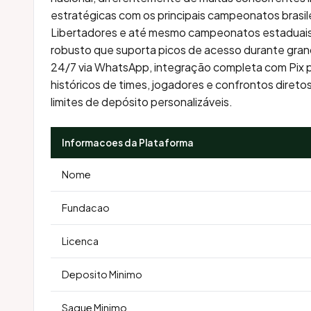
estratégicas com os principais campeonatos brasile
Libertadores e até mesmo campeonatos estaduais 
robusto que suporta picos de acesso durante grand
24/7 via WhatsApp, integração completa com Pix pa
históricos de times, jogadores e confrontos dire
limites de depósito personalizáveis.
Informacoes da Plataforma
Nome
Fundacao
Licenca
Deposito Minimo
Saque Minimo