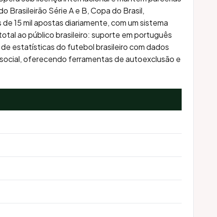
 Brasileirão Série A e B, Copa do Brasil,
de 15 mil apostas diariamente, com um sistema
tal ao público brasileiro: suporte em português
e estatísticas do futebol brasileiro com dados
 social, oferecendo ferramentas de autoexclusão e