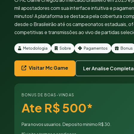
mil apostadores com sua interface intuitiva e pagamen
minutos! A plataforma se destaca pela cobertura compl
desde o Brasileirão até os campeonatos estaduais, 
competitivas e transmissões ao vivo de partidas selec
Metodologia
Sobre
Pagamentos
Bonus
Visitar Mc Game
Ler Analise Completa
BONUS DE BOAS-VINDAS
Ate R$ 500*
Para novos usuarios. Deposito minimo R$ 30.