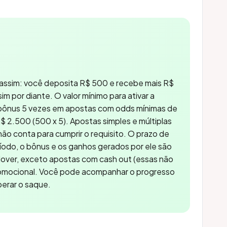
ssim: você deposita R$ 500 e recebe mais R$
por diante. O valor mínimo para ativar a
do bônus 5 vezes em apostas com odds mínimas de
 2.500 (500 x 5). Apostas simples e múltiplas
não conta para cumprir o requisito. O prazo de
ríodo, o bônus e os ganhos gerados por ele são
lover, exceto apostas com cash out (essas não
promocional. Você pode acompanhar o progresso
berar o saque.