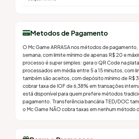
Metodos de Pagamento
O Mc Game ARRASA nos métodos de pagamento, espe
semana, com limite mínimo de apenas R$ 20 e máxi
processo é super simples: gera o QR Code na plataf
processados em média entre 5 a 15 minutos, com li
também são aceitos, com depósito mínimo de R$ 
cobrar taxa de IOF de 6,38% em transações internaci
está disponível para quem prefere métodos tradici
pagamento. Transferência bancária TED/DOC també
o Mc Game NÃO cobra taxas em nenhum método de 