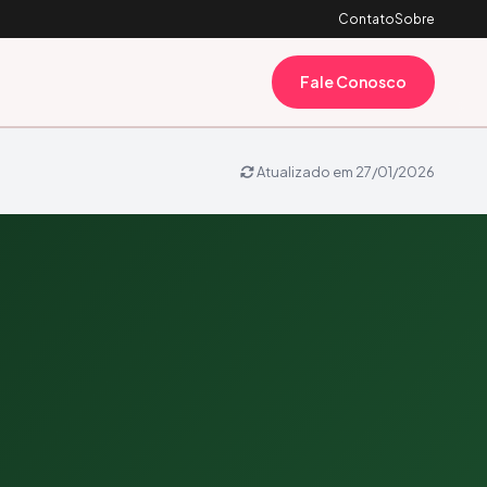
Contato
Sobre
Fale Conosco
Atualizado em 27/01/2026