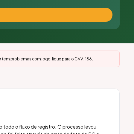
 tem problemas com jogo, ligue para o CVV: 188.
 todo o fluxo de registro. O processo levou