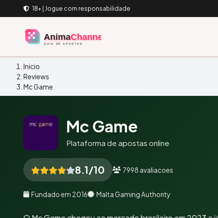
18+ | Jogue com responsabilidade
Inicio
Reviews
Mc Game
Mc Game
Plataforma de apostas online
8.1/10
7998 avaliacoes
Fundado em 2016
Malta Gaming Authority
O Mc Game chegou ao mercado brasileiro em 2023 e já