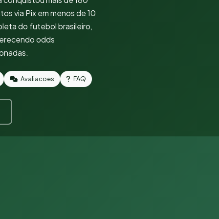
tos via Pix em menos de 10
eta do futebol brasileiro,
oferecendo odds
ionadas.
Avaliacoes
FAQ