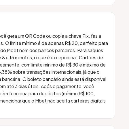
ocê gera um QR Code ou copia a chave Pix, faz a
s. O limite mínimo é de apenas R$ 20, perfeito para
 do Mbet nem dos bancos parceiros. Para saques
e 8 e 15 minutos, o que é excepcional. Cartões de
aneamente, com limite mínimo de R$ 30 e máximo de
,38% sobre transações internacionais, já que o
 bancária. O boleto bancário ainda está disponível
em até 3 dias úteis. Após o pagamento, você
bém funciona para depósitos (mínimo R$ 100,
encionar que o Mbet não aceita carteiras digitais