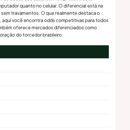
tador quanto no celular. O diferencial está na
e sem travamentos. O que realmente destaca o
s, aqui você encontra odds competitivas para todos
a também oferece mercados diferenciados como
ração do torcedor brasileiro.