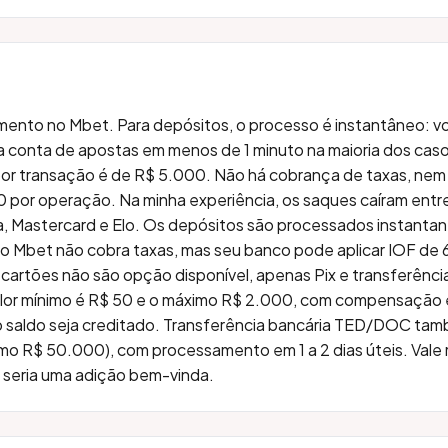
mento no Mbet. Para depósitos, o processo é instantâneo: v
na conta de apostas em menos de 1 minuto na maioria dos caso
r transação é de R$ 5.000. Não há cobrança de taxas, nem
00 por operação. Na minha experiência, os saques caíram entr
sa, Mastercard e Elo. Os depósitos são processados instant
 Mbet não cobra taxas, mas seu banco pode aplicar IOF de 6
 cartões não são opção disponível, apenas Pix e transferência
alor mínimo é R$ 50 e o máximo R$ 2.000, com compensação 
 o saldo seja creditado. Transferência bancária TED/DOC tam
 R$ 50.000), com processamento em 1 a 2 dias úteis. Vale m
seria uma adição bem-vinda.