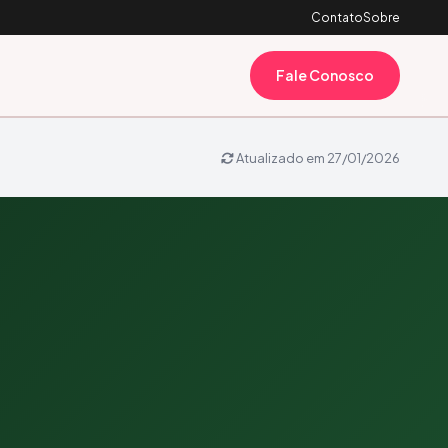
Contato
Sobre
Fale Conosco
Atualizado em 27/01/2026