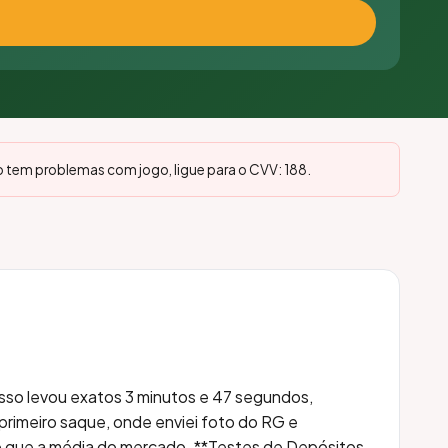
 tem problemas com jogo, ligue para o CVV: 188.
esso levou exatos 3 minutos e 47 segundos,
 primeiro saque, onde enviei foto do RG e
 que a média do mercado. **Testes de Depósitos