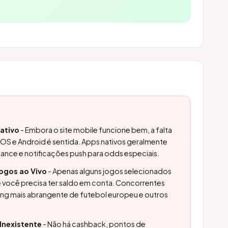
Nativo
- Embora o site mobile funcione bem, a falta
OS e Android é sentida. Apps nativos geralmente
nce e notificações push para odds especiais.
ogos ao Vivo
- Apenas alguns jogos selecionados
e você precisa ter saldo em conta. Concorrentes
ng mais abrangente de futebol europeu e outros
Inexistente
- Não há cashback, pontos de