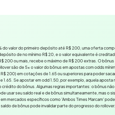
do valor do primeiro depósito até R$ 200, uma oferta comp
o depósito de no mínimo R$ 20, e o valor equivalente é credi
R$ 200 ou mais, recebe o máximo de R$ 200 extras. O bônus a
ollover são de 5x o valor do bônus em apostas com odds mínim
 R$ 200) em cotações de 1.65 ou superiores para poder saca
e 1.65. Se apostar em odd 1.50, por exemplo, aquela aposta nã
ir do crédito do bônus. Algumas regras importantes: o bônus n
de usar seu saldo real e de bônus simultaneamente, mas o sist
u em mercados específicos como 'Ambos Times Marcam' podem t
 saldo de bônus pode invalidar parte do progresso do rollover