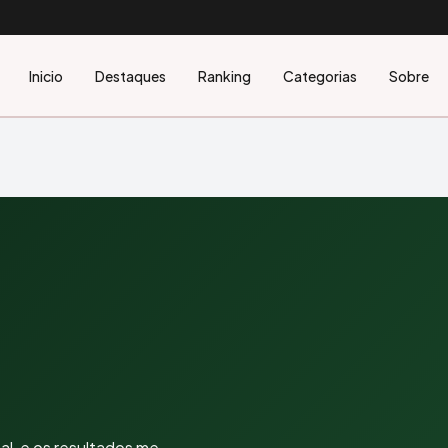
Inicio
Destaques
Ranking
Categorias
Sobre
al, e os resultados me