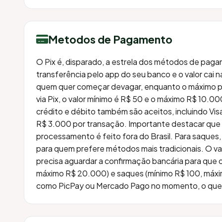
Metodos de Pagamento
O Pix é, disparado, a estrela dos métodos de paga
transferência pelo app do seu banco e o valor cai 
quem quer começar devagar, enquanto o máximo po
via Pix, o valor mínimo é R$ 50 e o máximo R$ 10.0
crédito e débito também são aceitos, incluindo Vi
R$ 3.000 por transação. Importante destacar que o
processamento é feito fora do Brasil. Para saques,
para quem prefere métodos mais tradicionais. O v
precisa aguardar a confirmação bancária para que
máximo R$ 20.000) e saques (mínimo R$ 100, máximo
como PicPay ou Mercado Pago no momento, o que 