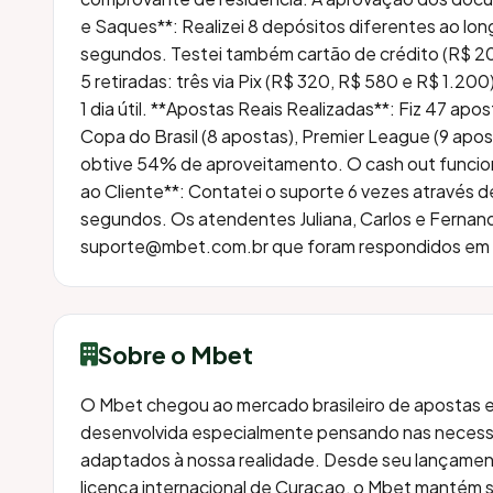
e Saques**: Realizei 8 depósitos diferentes ao lo
segundos. Testei também cartão de crédito (R$ 200
5 retiradas: três via Pix (R$ 320, R$ 580 e R$ 1.2
1 dia útil. **Apostas Reais Realizadas**: Fiz 47 ap
Copa do Brasil (8 apostas), Premier League (9 apost
obtive 54% de aproveitamento. O cash out funcion
ao Cliente**: Contatei o suporte 6 vezes através 
segundos. Os atendentes Juliana, Carlos e Fernanda
suporte@mbet.com.br
que foram respondidos em 6 e
Sobre o Mbet
O Mbet chegou ao mercado brasileiro de apostas e
desenvolvida especialmente pensando nas necessi
adaptados à nossa realidade. Desde seu lançamen
licença internacional de Curaçao, o Mbet mantém se