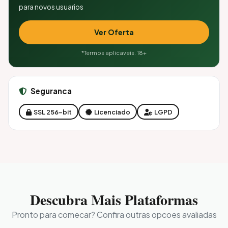
para novos usuarios
Ver Oferta
*Termos aplicaveis. 18+
Seguranca
SSL 256-bit
Licenciado
LGPD
Descubra Mais Plataformas
Pronto para comecar? Confira outras opcoes avaliadas