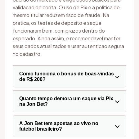
validacao de conta. O uso de Pix e a politica de
mesmo titular reduzem risco de fraude. Na
pratica, os testes de deposito e saque
funcionaram bem, com prazos dentro do
esperado. Ainda assim, e recomendavel manter
seus dados atualizados e usar autenticao segura
no cadastro.
Como funciona o bonus de boas-vindas
de R$ 200?
O bonus e aplicado no primeiro deposito a partir
Quanto tempo demora um saque via Pix
de R$ 50 e gera saldo promocional na carteira.
na Jon Bet?
Para sacar ganhos, e necessario cumprir rollover
de 8x com odds minimas de 1.60. A validade e de
Saque por Pix costuma cair no mesmo dia,
A Jon Bet tem apostas ao vivo no
7 dias, entao o ideal e planejar as apostas com
geralmente entre 1 e 3 horas, dependendo da
futebol brasileiro?
antecedencia. Se o prazo acabar, o saldo
validacao. Em casos de primeira retirada, pode