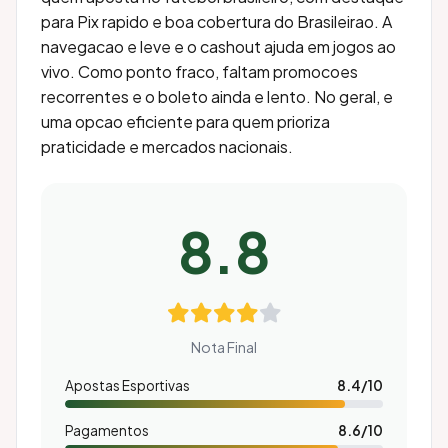
de 2 a 3 selecoes sao mais seguras.
para Pix rapido e boa cobertura do Brasileirao. A
navegacao e leve e o cashout ajuda em jogos ao
vivo. Como ponto fraco, faltam promocoes
recorrentes e o boleto ainda e lento. No geral, e
uma opcao eficiente para quem prioriza
praticidade e mercados nacionais.
8.8
Nota Final
Apostas Esportivas
8.4/10
Pagamentos
8.6/10