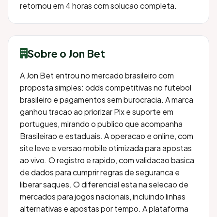
retornou em 4 horas com solucao completa.
Sobre o Jon Bet
A Jon Bet entrou no mercado brasileiro com
proposta simples: odds competitivas no futebol
brasileiro e pagamentos sem burocracia. A marca
ganhou tracao ao priorizar Pix e suporte em
portugues, mirando o publico que acompanha
Brasileirao e estaduais. A operacao e online, com
site leve e versao mobile otimizada para apostas
ao vivo. O registro e rapido, com validacao basica
de dados para cumprir regras de seguranca e
liberar saques. O diferencial esta na selecao de
mercados para jogos nacionais, incluindo linhas
alternativas e apostas por tempo. A plataforma