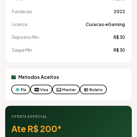
Fundacao
2022
Licenca
Curacao eGaming
Deposito Min.
R$ 30
Saque Min.
R$ 30
Metodos Aceitos
Pix
Visa
Master
Boleto
OFERTA ESPECIAL
Ate R$ 200*