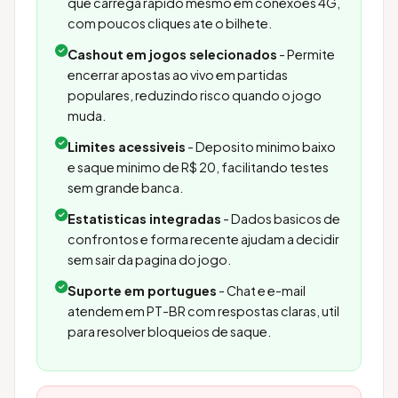
que carrega rapido mesmo em conexoes 4G,
com poucos cliques ate o bilhete.
Cashout em jogos selecionados
- Permite
encerrar apostas ao vivo em partidas
populares, reduzindo risco quando o jogo
muda.
Limites acessiveis
- Deposito minimo baixo
e saque minimo de R$ 20, facilitando testes
sem grande banca.
Estatisticas integradas
- Dados basicos de
confrontos e forma recente ajudam a decidir
sem sair da pagina do jogo.
Suporte em portugues
- Chat e e-mail
atendem em PT-BR com respostas claras, util
para resolver bloqueios de saque.