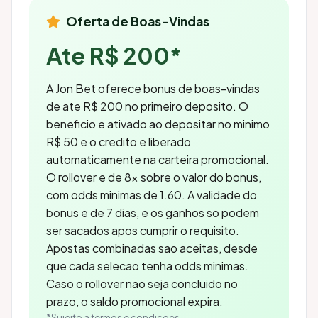
Oferta de Boas-Vindas
Ate R$ 200*
A Jon Bet oferece bonus de boas-vindas
de ate R$ 200 no primeiro deposito. O
beneficio e ativado ao depositar no minimo
R$ 50 e o credito e liberado
automaticamente na carteira promocional.
O rollover e de 8x sobre o valor do bonus,
com odds minimas de 1.60. A validade do
bonus e de 7 dias, e os ganhos so podem
ser sacados apos cumprir o requisito.
Apostas combinadas sao aceitas, desde
que cada selecao tenha odds minimas.
Caso o rollover nao seja concluido no
prazo, o saldo promocional expira.
*Sujeito a termos e condicoes.