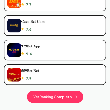
7.7
Caco Bet Com
7.6
979Bet App
9.4
559Bet Net
7.9
Ver Ranking Completo