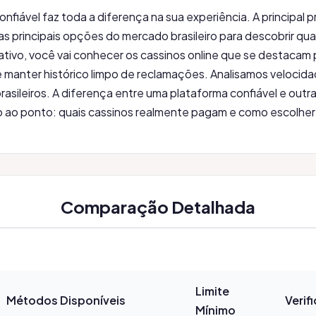
onfiável faz toda a diferença na sua experiência. A principa
 principais opções do mercado brasileiro para descobrir q
tivo, você vai conhecer os cassinos online que se destacam
manter histórico limpo de reclamações. Analisamos velocida
asileiros. A diferença entre uma plataforma confiável e outra
to ao ponto: quais cassinos realmente pagam e como escolher o
Comparação Detalhada
Limite
Métodos Disponíveis
Verif
Mínimo