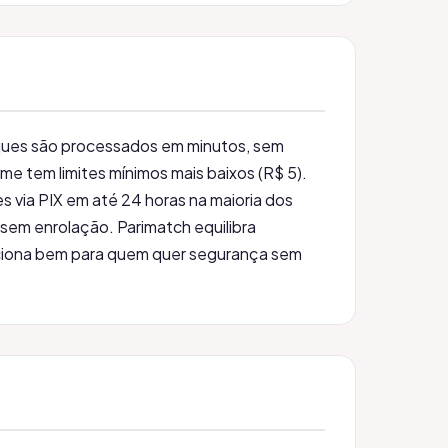
ques são processados em minutos, sem
e tem limites mínimos mais baixos (R$ 5).
s via PIX em até 24 horas na maioria dos
sem enrolação. Parimatch equilibra
nciona bem para quem quer segurança sem