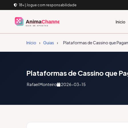
18+ | Jogue com responsabilidade
Inicio
Início
›
Guias
›
Plataformas de Cassino que Pag
Plataformas de Cassino que 
Rafael Monteiro
2026-03-15