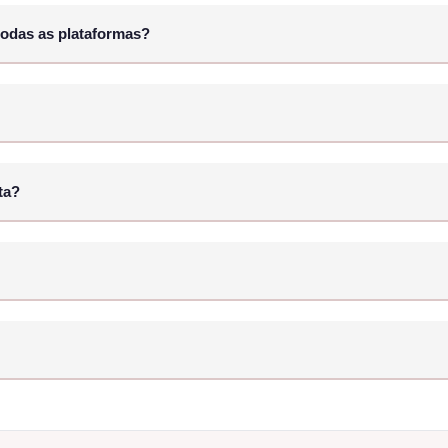
todas as plataformas?
ta?