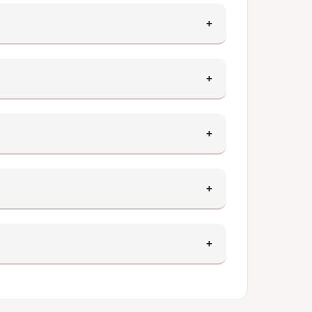
+
+
+
+
+