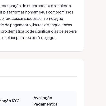
l preocupação de quem aposta é simples: a
uais plataformas honram seus compromissos
 por processar saques sem enrolação,
de de pagamento, limites de saque, taxas
 problemática pode significar dias de espera
 melhor para seu perfil de jogo.
Avaliação
icação KYC
Pagamentos