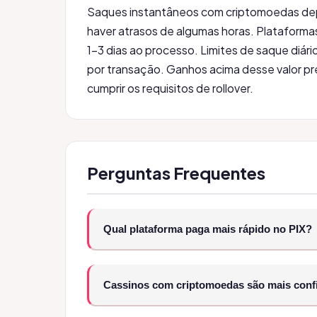
Saques instantâneos com criptomoedas de
haver atrasos de algumas horas. Plataforma
1-3 dias ao processo. Limites de saque diár
por transação. Ganhos acima desse valor pr
cumprir os requisitos de rollover.
Perguntas Frequentes
Qual plataforma paga mais rápido no PIX?
Cassinos com criptomoedas são mais confi