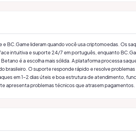
ake e BC.Game lideram quando você usa criptomoedas. Os sa
face intuitiva e suporte 24/7 em português, enquanto BC.Gam
 Betano é a escolha mais sólida. A plataforma processa saque
 brasileiro. O suporte responde rápido e resolve problemas 
ques em 1-2 dias úteis e boa estrutura de atendimento, fu
mente apresenta problemas técnicos que atrasem pagamentos.