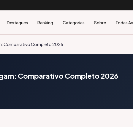
Destaques
Ranking
Categorias
Sobre
Todas Av
am: Comparativo Completo 2026
Pagam: Comparativo Completo 2026