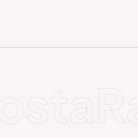
ostaR