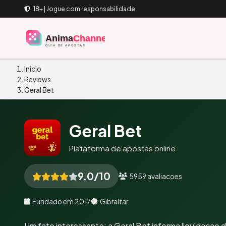
18+ | Jogue com responsabilidade
Inicio
Reviews
Geral Bet
Geral Bet
Plataforma de apostas online
9.0/10
5959 avaliacoes
Fundado em 2017
Gibraltar
Um fato interessante: a Geral Bet informa liquidacao 