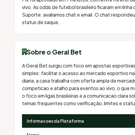
vivo. As odds de futebol brasileiro ficaram em linh
Suporte: avaliamos chat e email. O chat respondeu 
status de saque.
Sobre o Geral Bet
A Geral Bet surgiu com foco em apostas esportivas 
simples: facilitar o acesso ao mercado esportivo 
diaria, a casa trabalha com oferta ampla de mercado
competicao e atalho para eventos ao vivo, o que me
o foco em ligas brasileiras e a comunicacao clara 
temas frequentes como verificação, limites e stat
Informacoes da Plataforma
Nome