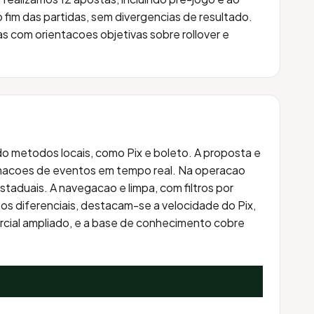
o fim das partidas, sem divergencias de resultado.
as com orientacoes objetivas sobre rollover e
ndo metodos locais, como Pix e boleto. A proposta e
ormacoes de eventos em tempo real. Na operacao
staduais. A navegacao e limpa, com filtros por
 os diferenciais, destacam-se a velocidade do Pix,
ercial ampliado, e a base de conhecimento cobre