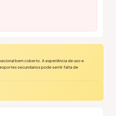
 nacional bem coberto. A experiência de uso e
esportes secundarios pode sentir falta de