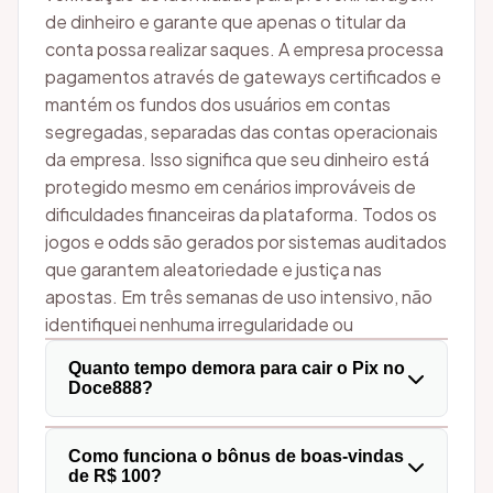
de dinheiro e garante que apenas o titular da
conta possa realizar saques. A empresa processa
pagamentos através de gateways certificados e
mantém os fundos dos usuários em contas
segregadas, separadas das contas operacionais
da empresa. Isso significa que seu dinheiro está
protegido mesmo em cenários improváveis de
dificuldades financeiras da plataforma. Todos os
jogos e odds são gerados por sistemas auditados
que garantem aleatoriedade e justiça nas
apostas. Em três semanas de uso intensivo, não
identifiquei nenhuma irregularidade ou
comportamento suspeito que comprometesse a
Quanto tempo demora para cair o Pix no
confiabilidade da plataforma.
Doce888?
Os depósitos via Pix no Doce888 são
Como funciona o bônus de boas-vindas
extremamente rápidos! Durante meus testes,
de R$ 100?