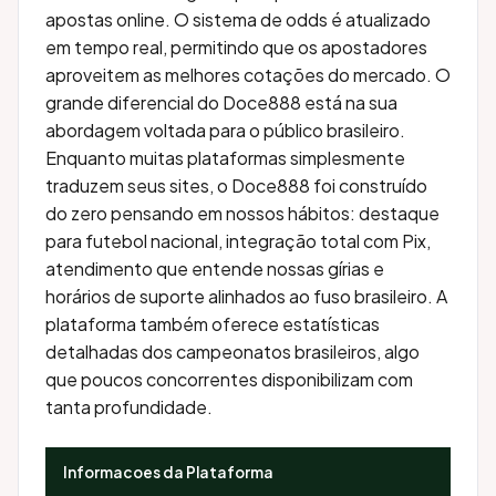
apostas online. O sistema de odds é atualizado
em tempo real, permitindo que os apostadores
aproveitem as melhores cotações do mercado. O
grande diferencial do Doce888 está na sua
abordagem voltada para o público brasileiro.
Enquanto muitas plataformas simplesmente
traduzem seus sites, o Doce888 foi construído
do zero pensando em nossos hábitos: destaque
para futebol nacional, integração total com Pix,
atendimento que entende nossas gírias e
horários de suporte alinhados ao fuso brasileiro. A
plataforma também oferece estatísticas
detalhadas dos campeonatos brasileiros, algo
que poucos concorrentes disponibilizam com
tanta profundidade.
Informacoes da Plataforma