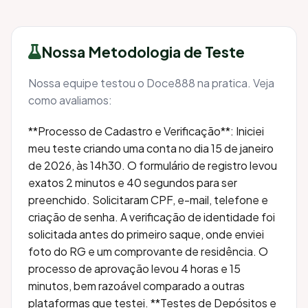
Nossa Metodologia de Teste
Nossa equipe testou o Doce888 na pratica. Veja
como avaliamos:
**Processo de Cadastro e Verificação**: Iniciei
meu teste criando uma conta no dia 15 de janeiro
de 2026, às 14h30. O formulário de registro levou
exatos 2 minutos e 40 segundos para ser
preenchido. Solicitaram CPF, e-mail, telefone e
criação de senha. A verificação de identidade foi
solicitada antes do primeiro saque, onde enviei
foto do RG e um comprovante de residência. O
processo de aprovação levou 4 horas e 15
minutos, bem razoável comparado a outras
plataformas que testei. **Testes de Depósitos e