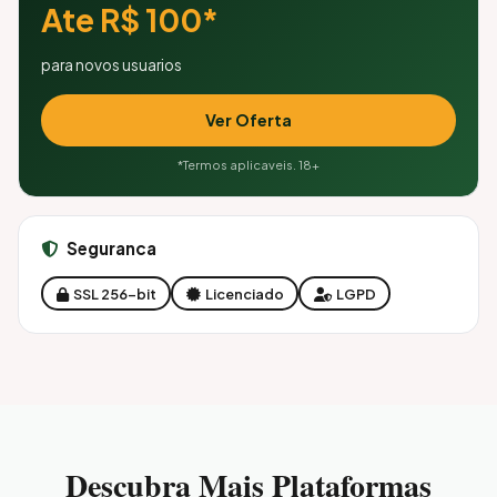
Ate R$ 100*
para novos usuarios
Ver Oferta
*Termos aplicaveis. 18+
Seguranca
SSL 256-bit
Licenciado
LGPD
Descubra Mais Plataformas