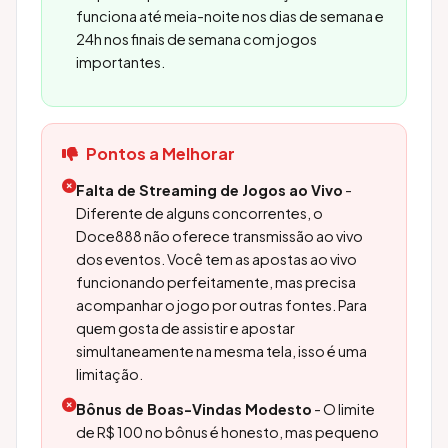
funciona até meia-noite nos dias de semana e
24h nos finais de semana com jogos
importantes.
Pontos a Melhorar
Falta de Streaming de Jogos ao Vivo
-
Diferente de alguns concorrentes, o
Doce888 não oferece transmissão ao vivo
dos eventos. Você tem as apostas ao vivo
funcionando perfeitamente, mas precisa
acompanhar o jogo por outras fontes. Para
quem gosta de assistir e apostar
simultaneamente na mesma tela, isso é uma
limitação.
Bônus de Boas-Vindas Modesto
- O limite
de R$ 100 no bônus é honesto, mas pequeno