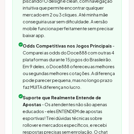
piscando! O design é clean, com navegação
intuitiva que permite encontrar qualquer
mercado em 2 ou 3 cliques. Até minha mãe
conseguiria usar sem dificuldade. A versão
mobile funciona perfeitamente sem precisar
baixar app.
Odds Competitivas nos Jogos Principais
-
Comparei as odds do Doce888 com outras 4
plataformas durante 15 jogos do Brasileirão.
Em 9 deles, o Doce888 ofereceu as melhores
ou segundas melhores cotações. A diferença
pode parecer pequena, mas no longo prazo
faz MUITA diferença no lucro.
Suporte que Realmente Entende de
Apostas
- Os atendentes não são apenas
educados - eles ENTENDEM de apostas
esportivas! Tirei dúvidas técnicas sobre
rollover e mercados específicos, e recebi
respostas precisas sem enrolação. O chat