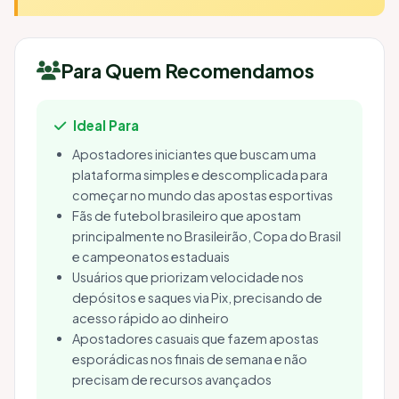
Para Quem Recomendamos
Ideal Para
Apostadores iniciantes que buscam uma
plataforma simples e descomplicada para
começar no mundo das apostas esportivas
Fãs de futebol brasileiro que apostam
principalmente no Brasileirão, Copa do Brasil
e campeonatos estaduais
Usuários que priorizam velocidade nos
depósitos e saques via Pix, precisando de
acesso rápido ao dinheiro
Apostadores casuais que fazem apostas
esporádicas nos finais de semana e não
precisam de recursos avançados