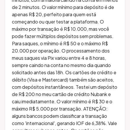
de 2 minutos. O valor mínimo para depósito é de
apenas R$ 20, perfeito para quem está
começando ou quer testar a plataforma. O
máximo por transação é R$ 10.000, mas você
pode fazer múltiplos depósitos sem problemas.
Para saques, o mínimo é R$ 50 e o máximo R$
20.000 por operação. O processamento dos
meus saques via Pix variou entre 4 e 8 horas,
sempre caindo na conta no mesmo dia quando
solicitado antes das 18h. Os cartões de crédito e
débito (Visa e Mastercard) também são aceitos,
com depósitos instantâneos. Testei um depósito
de R$ 200 no meu cartão de crédito Nubank e
caiu imediatamente. O valor mínimo é R$ 30 e o
máximo R$ 5.000 por transação. ATENÇÃO:
alguns bancos podem classificar a transação
como 'internacional', gerando IOF de 6,38%. Vale