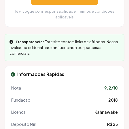
18+ | Jogue com responsabilidade | Termos e condicoes
aplicaveis
Transparencia:
Este site contem links de afiliados. Nossa
avaliacao editorial nao e influenciada por parcerias
comerciais.
Informacoes Rapidas
Nota
9.2/10
Fundacao
2018
Licenca
Kahnawake
Deposito Min.
R$ 25