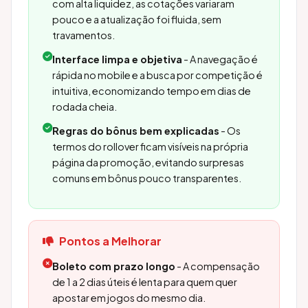
com alta liquidez, as cotações variaram
pouco e a atualização foi fluida, sem
travamentos.
Interface limpa e objetiva
- A navegação é
rápida no mobile e a busca por competição é
intuitiva, economizando tempo em dias de
rodada cheia.
Regras do bônus bem explicadas
- Os
termos do rollover ficam visíveis na própria
página da promoção, evitando surpresas
comuns em bônus pouco transparentes.
Pontos a Melhorar
Boleto com prazo longo
- A compensação
de 1 a 2 dias úteis é lenta para quem quer
apostar em jogos do mesmo dia.