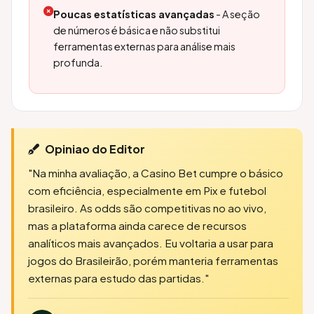
Poucas estatísticas avançadas
- A seção
de números é básica e não substitui
ferramentas externas para análise mais
profunda.
Opiniao do Editor
"Na minha avaliação, a Casino Bet cumpre o básico
com eficiência, especialmente em Pix e futebol
brasileiro. As odds são competitivas no ao vivo,
mas a plataforma ainda carece de recursos
analíticos mais avançados. Eu voltaria a usar para
jogos do Brasileirão, porém manteria ferramentas
externas para estudo das partidas."