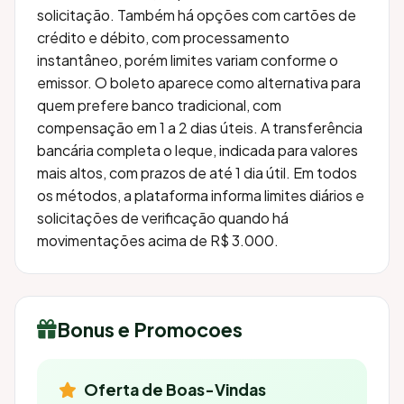
solicitação. Também há opções com cartões de
crédito e débito, com processamento
instantâneo, porém limites variam conforme o
emissor. O boleto aparece como alternativa para
quem prefere banco tradicional, com
compensação em 1 a 2 dias úteis. A transferência
bancária completa o leque, indicada para valores
mais altos, com prazos de até 1 dia útil. Em todos
os métodos, a plataforma informa limites diários e
solicitações de verificação quando há
movimentações acima de R$ 3.000.
Bonus e Promocoes
Oferta de Boas-Vindas