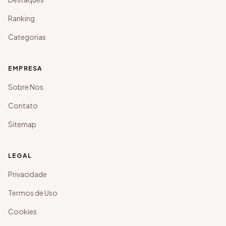
Ranking
Categorias
EMPRESA
Sobre Nos
Contato
Sitemap
LEGAL
Privacidade
Termos de Uso
Cookies