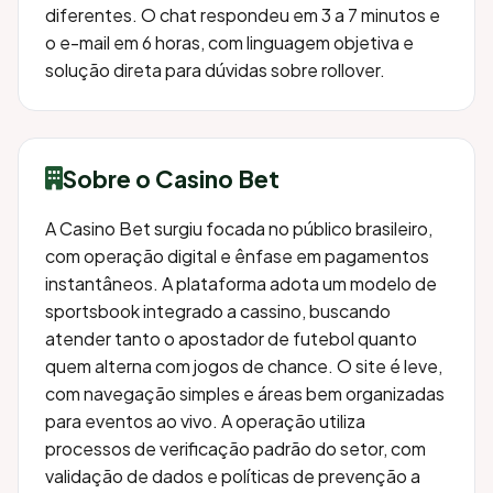
diferentes. O chat respondeu em 3 a 7 minutos e
o e-mail em 6 horas, com linguagem objetiva e
solução direta para dúvidas sobre rollover.
Sobre o Casino Bet
A Casino Bet surgiu focada no público brasileiro,
com operação digital e ênfase em pagamentos
instantâneos. A plataforma adota um modelo de
sportsbook integrado a cassino, buscando
atender tanto o apostador de futebol quanto
quem alterna com jogos de chance. O site é leve,
com navegação simples e áreas bem organizadas
para eventos ao vivo. A operação utiliza
processos de verificação padrão do setor, com
validação de dados e políticas de prevenção a