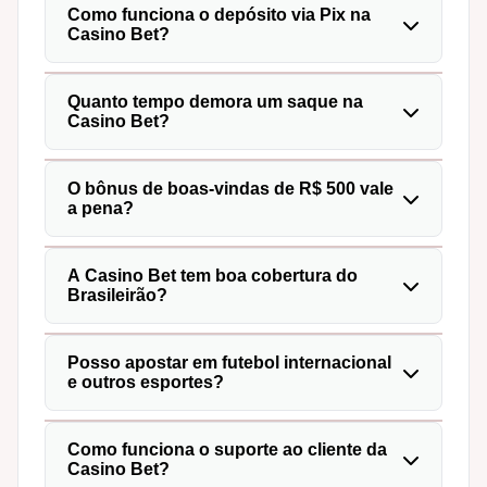
Como funciona o depósito via Pix na
Casino Bet?
O Pix é o método mais rápido e fica disponível
Quanto tempo demora um saque na
desde o primeiro depósito. No meu teste, o
Casino Bet?
crédito entrou em menos de 1 minuto após a
confirmação do banco. Os limites mínimos
Os saques via Pix foram concluídos entre 30
O bônus de boas-vindas de R$ 500 vale
começam em torno de R$ 10, e valores mais altos
minutos e 2 horas, dependendo do horário.
a pena?
podem exigir verificação adicional. É a melhor
Solicitei um saque à tarde e recebi ainda no
opção para quem aposta em jogos com horários
mesmo período. Transferência bancária pode
O bônus é relevante para quem pretende apostar
próximos.
A Casino Bet tem boa cobertura do
levar até 1 dia útil. É importante manter os dados
com frequência, pois o rollover de 10x exige
Brasileirão?
bancários corretos e usar o mesmo CPF do
volume. Para odds mínimas de 1.50, o
cadastro para evitar atrasos.
cumprimento é viável, mas requer planejamento.
Sim, o Brasileirão é um dos focos principais da
Posso apostar em futebol internacional
Se o objetivo é fazer poucas apostas pontuais, o
plataforma. Há mercados pré-jogo e ao vivo,
e outros esportes?
bônus pode não ser tão vantajoso. Avalie o prazo
incluindo gols, handicaps e estatísticas como
de 30 dias antes de aceitar.
escanteios. Nos dias de rodada cheia, a
A plataforma oferece ligas europeias e
Como funciona o suporte ao cliente da
variedade de linhas é competitiva. Para quem
competições continentais, além de esportes
Casino Bet?
acompanha futebol brasileiro, a cobertura é um