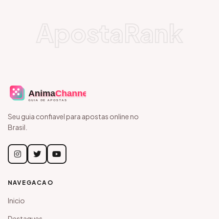
ApostaRank
Seu guia confiavel para apostas online no
Brasil.
NAVEGACAO
Inicio
Destaques