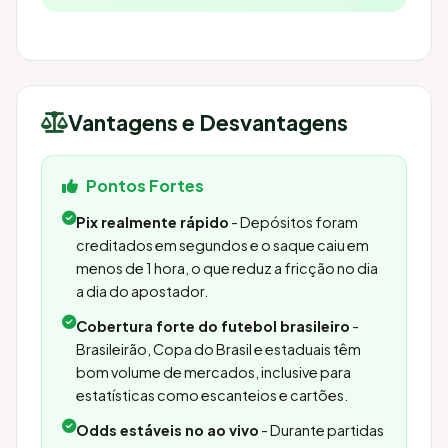
Vantagens e Desvantagens
Pontos Fortes
Pix realmente rápido
- Depósitos foram
creditados em segundos e o saque caiu em
menos de 1 hora, o que reduz a fricção no dia
a dia do apostador.
Cobertura forte do futebol brasileiro
-
Brasileirão, Copa do Brasil e estaduais têm
bom volume de mercados, inclusive para
estatísticas como escanteios e cartões.
Odds estáveis no ao vivo
- Durante partidas