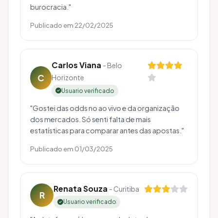
burocracia."
Publicado em 22/02/2025
Carlos Viana
- Belo
C
Horizonte
Usuario verificado
"Gostei das odds no ao vivo e da organização
dos mercados. Só senti falta de mais
estatísticas para comparar antes das apostas."
Publicado em 01/03/2025
Renata Souza
- Curitiba
R
Usuario verificado