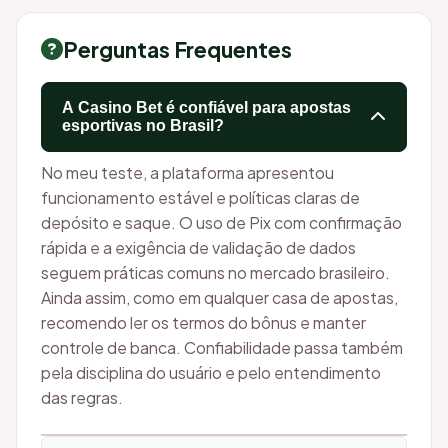
Perguntas Frequentes
A Casino Bet é confiável para apostas
esportivas no Brasil?
No meu teste, a plataforma apresentou
funcionamento estável e políticas claras de
depósito e saque. O uso de Pix com confirmação
rápida e a exigência de validação de dados
seguem práticas comuns no mercado brasileiro.
Ainda assim, como em qualquer casa de apostas,
recomendo ler os termos do bônus e manter
controle de banca. Confiabilidade passa também
pela disciplina do usuário e pelo entendimento
das regras.