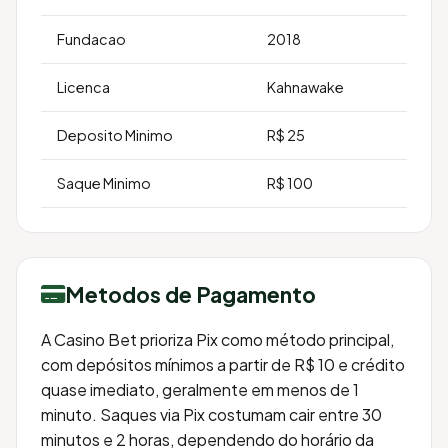
Fundacao
2018
Licenca
Kahnawake
Deposito Minimo
R$ 25
Saque Minimo
R$ 100
Metodos de Pagamento
A Casino Bet prioriza Pix como método principal,
com depósitos mínimos a partir de R$ 10 e crédito
quase imediato, geralmente em menos de 1
minuto. Saques via Pix costumam cair entre 30
minutos e 2 horas, dependendo do horário da