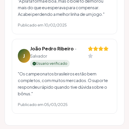
"A plataforma é boa, mas o boleto demorou
mais do que eu esperava para compensar.
Acabei perdendo a melhor linha de um jogo."
Publicado em 10/02/2025
João Pedro Ribeiro
-
J
Salvador
Usuario verificado
"Os campeonatos brasileiros estão bem
completos, com muitos mercados. O suporte
respondeu rápido quando tive dúvida sobre o
bônus."
Publicado em 05/03/2025