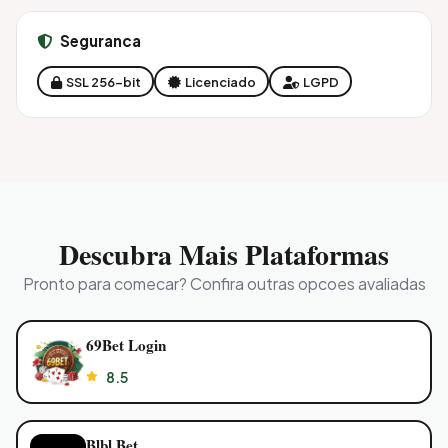
Seguranca
SSL 256-bit
Licenciado
LGPD
Descubra Mais Plataformas
Pronto para comecar? Confira outras opcoes avaliadas
69Bet Login
8.5
Blbl Bet