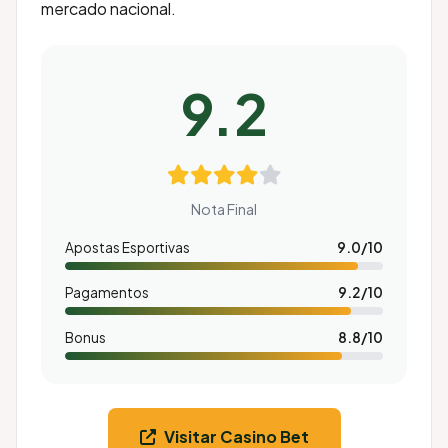
mercado nacional.
9.2
Nota Final
Apostas Esportivas
9.0/10
Pagamentos
9.2/10
Bonus
8.8/10
Visitar Casino Bet