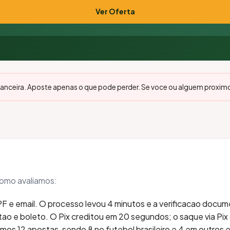
Ver Oferta
nanceira. Aposte apenas o que pode perder. Se voce ou alguem proximo
como avaliamos:
F e email. O processo levou 4 minutos e a verificacao docum
tao e boleto. O Pix creditou em 20 segundos; o saque via P
fizemos 12 apostas, sendo 8 no futebol brasileiro e 4 em outro