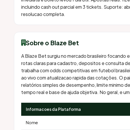
incluindo cash out parcial em 3 tickets. Suporte: 
resolucao completa.
Sobre o Blaze Bet
A Blaze Bet surgiu no mercado brasileiro focando 
rotas claras para cadastro, depositos e consulta de
trabalha com odds competitivas em futebol brasilei
ao vivo com atualizacao rapida das cotações. O pai
relatórios simples de desempenho, limite minimo d
tempo real e base de ajuda objetiva. No geral, e u
Informacoes da Plataforma
Nome