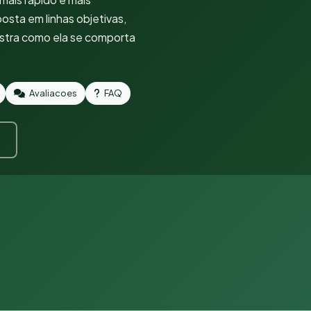
posta em linhas objetivas,
ostra como ela se comporta
Avaliacoes
FAQ