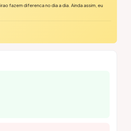
irao fazem diferenca no dia a dia. Ainda assim, eu