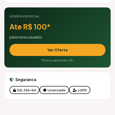
OFERTA ESPECIAL
Ate R$ 100*
para novos usuarios
Ver Oferta
*Termos aplicaveis. 18+
Seguranca
SSL 256-bit
Licenciado
LGPD