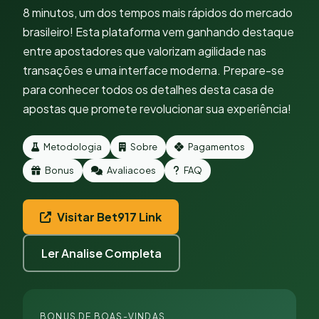
8 minutos, um dos tempos mais rápidos do mercado
brasileiro! Esta plataforma vem ganhando destaque
entre apostadores que valorizam agilidade nas
transações e uma interface moderna. Prepare-se
para conhecer todos os detalhes desta casa de
apostas que promete revolucionar sua experiência!
Metodologia
Sobre
Pagamentos
Bonus
Avaliacoes
FAQ
Visitar Bet917 Link
Ler Analise Completa
BONUS DE BOAS-VINDAS