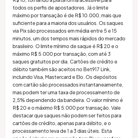
todos os perfis de apostadores. Já o limite
máximo por transação é de R$ 10.000, mais que
suficiente para a maioria dos usuários. Os saques
via Pix são processados em média entre 5 e 15
minutos, um dos tempos mais rápidos do mercado
brasileiro. O limite mínimo de saque é R$ 20 e o
máximo R$ 5.000 por transação, com até 3
saques gratuitos por dia. Cartões de crédito e
débito também são aceitos no Bet917 Link,
incluindo Visa, Mastercard e Elo. Os depósitos
com cartão são processados instantaneamente,
mas podem ter uma taxa de processamento de
2,5% dependendo da bandeira. O valor mínimo é
R$ 20 e o máximo R$ 5.000 por transação. Vale
destacar que saques não podem ser feitos para
cartões de crédito, apenas para débito, e o
processamento leva de 1 a 3 dias úteis. Esta