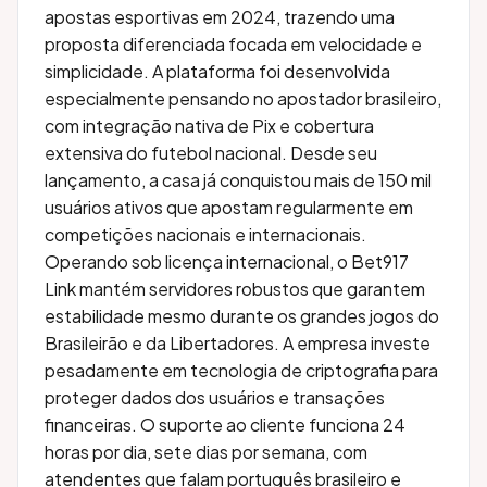
apostas esportivas em 2024, trazendo uma
proposta diferenciada focada em velocidade e
simplicidade. A plataforma foi desenvolvida
especialmente pensando no apostador brasileiro,
com integração nativa de Pix e cobertura
extensiva do futebol nacional. Desde seu
lançamento, a casa já conquistou mais de 150 mil
usuários ativos que apostam regularmente em
competições nacionais e internacionais.
Operando sob licença internacional, o Bet917
Link mantém servidores robustos que garantem
estabilidade mesmo durante os grandes jogos do
Brasileirão e da Libertadores. A empresa investe
pesadamente em tecnologia de criptografia para
proteger dados dos usuários e transações
financeiras. O suporte ao cliente funciona 24
horas por dia, sete dias por semana, com
atendentes que falam português brasileiro e