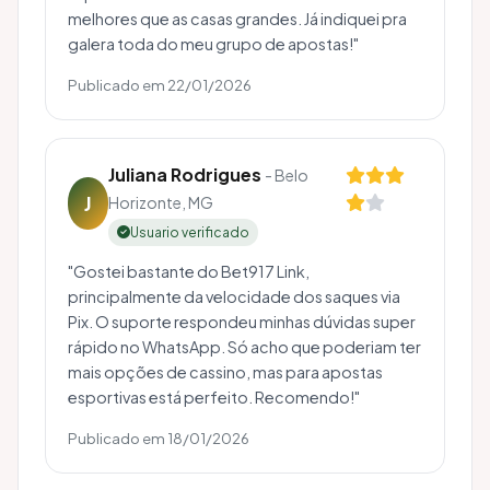
melhores que as casas grandes. Já indiquei pra
galera toda do meu grupo de apostas!"
Publicado em 22/01/2026
Juliana Rodrigues
- Belo
J
Horizonte, MG
Usuario verificado
"Gostei bastante do Bet917 Link,
principalmente da velocidade dos saques via
Pix. O suporte respondeu minhas dúvidas super
rápido no WhatsApp. Só acho que poderiam ter
mais opções de cassino, mas para apostas
esportivas está perfeito. Recomendo!"
Publicado em 18/01/2026