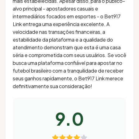
jogo. A variedade é realmente impressionante e
mais estabelecidas. Apesar disso, para o público-
opção!
atende desde o apostador casual até o mais
alvo principal - apostadores casuais e
experiente!
intermediários focados em esportes - o Bet917
Link entrega uma experiência excelente. A
velocidade nas transações financeiras, a
estabilidade da plataforma e a qualidade do
atendimento demonstram que esta é uma casa
séria e comprometida com seus usuários. Se você
busca uma plataforma confiável para apostar no
futebol brasileiro com a tranquilidade de receber
seus ganhos rapidamente, o Bet917 Link merece
definitivamente sua consideração!
9.0