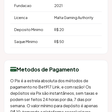
Fundacao
2021
Licenca
Malta Gaming Authority
Deposito Minimo
R$ 20
Saque Minimo
R$ 50
Metodos de Pagamento
O Pix é a estrela absoluta dos métodos de
pagamento no Bet917 Link, e com razão! Os
depósitos via Pix são instantâneos, sem taxas e
podem ser feitos 24 horas por dia, 7 dias por
semana. O valor mínimo para depósito é apenas
R$ 10, tornando a plataforma acessível para