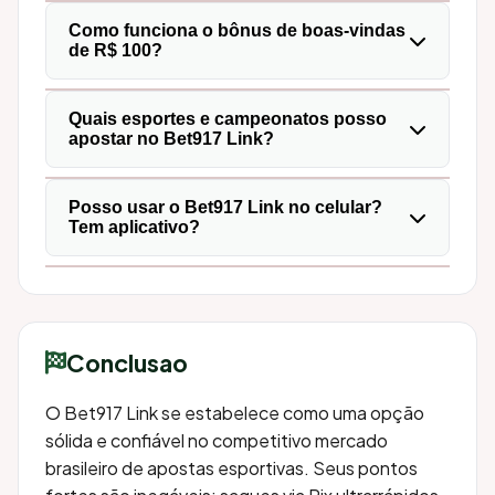
Os saques via Pix no Bet917 Link são
Como funciona o bônus de boas-vindas
extremamente rápidos, sendo processados em
de R$ 100?
média entre 5 e 15 minutos! Durante nossos
testes, realizamos saques em diferentes horários
O bônus de boas-vindas do Bet917 Link oferece
Quais esportes e campeonatos posso
do dia e da noite, e o tempo mais longo foi de 18
100% do valor do seu primeiro depósito até o
apostar no Bet917 Link?
minutos, enquanto o mais rápido foi incrível:
limite de R$ 100. Para ativar, você precisa fazer
apenas 4 minutos. Isso funciona 24 horas por dia,
um depósito mínimo de R$ 20, e o bônus será
O Bet917 Link oferece cobertura extensiva de
7 dias por semana, inclusive em finais de semana e
Posso usar o Bet917 Link no celular?
creditado automaticamente na sua conta de
esportes, com destaque absoluto para o futebol!
Tem aplicativo?
feriados. Para saques via transferência bancária
bônus. Por exemplo: depositando R$ 50, você
No futebol brasileiro, você encontra Brasileirão
TED/DOC, o tempo médio é de 2 a 6 horas
recebe mais R$ 50 de bônus; depositando R$
Série A, B e C, Copa do Brasil, todos os
Sim, o Bet917 Link funciona perfeitamente em
durante dias úteis. Já saques para cartão de
100 ou mais, recebe o máximo de R$ 100 em
campeonatos estaduais (Paulistão, Carioca,
dispositivos móveis! A plataforma possui um site
débito podem levar de 1 a 3 dias úteis,
bônus. O requisito de rollover é de 5x o valor do
Gaúcho, Mineiro, etc.), além de categorias de
responsivo que se adapta automaticamente ao
dependendo do banco emissor. Vale lembrar que
bônus em apostas com odds mínimas de 1.80.
base e Copa do Nordeste. Cada jogo do
Conclusao
tamanho da tela do seu celular ou tablet,
o Bet917 Link permite até 3 saques gratuitos por
Isso significa que se você recebeu R$ 100 de
Brasileirão tem mais de 150 mercados disponíveis,
oferecendo uma experiência fluida e intuitiva.
dia via Pix, com valor mínimo de R$ 20 e máximo
bônus, precisa apostar um total de R$ 500 antes
incluindo apostas em escanteios, cartões, gols
O Bet917 Link se estabelece como uma opção
Testamos em diversos aparelhos Android e iOS, e
de R$ 5.000 por transação. É importante que
de poder sacar os ganhos. As apostas podem ser
em tempo específico e muito mais. No futebol
sólida e confiável no competitivo mercado
a navegação foi sempre rápida e sem
sua conta esteja verificada (com documentos
simples ou múltiplas, mas cada seleção deve ter
internacional, todas as principais ligas estão
brasileiro de apostas esportivas. Seus pontos
travamentos, mesmo durante apostas ao vivo em
aprovados) para garantir o processamento rápido
odd mínima de 1.80. Você tem 30 dias corridos
presentes: Premier League, La Liga, Serie A