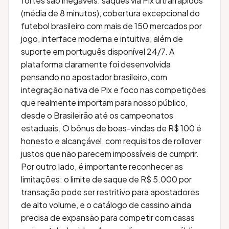
fortes são inegáveis: saques via Pix ultrarrápidos
jogos movimentados. Atualmente, o Bet917 Link
dos saques. Caso seja seu primeiro saque, pode
para completar o rollover, caso contrário o bônus
italiana, Bundesliga, Ligue 1, além de Champions
(média de 8 minutos), cobertura excepcional do
não possui um aplicativo nativo disponível nas
haver uma verificação adicional de segurança que
e ganhos associados expiram. Algumas regras
League, Europa League, Libertadores e Sul-
futebol brasileiro com mais de 150 mercados por
lojas oficiais (Google Play ou App Store), mas isso
pode levar algumas horas extras, mas isso é
importantes: apenas o primeiro depósito é
Americana. Competições menos tradicionais
jogo, interface moderna e intuitiva, além de
não é um problema! O site mobile é tão bem
apenas na primeira vez. Depois disso, os saques
elegível, cada CPF pode receber o bônus uma
como MLS, J-League e ligas africanas também
suporte em português disponível 24/7. A
otimizado que funciona como um app, permitindo
fluem normalmente com a velocidade
única vez, apostas com cashout não contam para
estão disponíveis. Além do futebol, a plataforma
plataforma claramente foi desenvolvida
que você adicione um atalho na tela inicial do seu
mencionada.
o rollover, e certos mercados podem ter
cobre basquete (NBA, NBB, Euroliga), tênis
pensando no apostador brasileiro, com
celular para acesso rápido. Todas as
contribuição reduzida. Recomendamos ler os
(todos os Grand Slams e ATP/WTA), vôlei
integração nativa de Pix e foco nas competições
funcionalidades estão disponíveis: depósitos via
termos completos na página de promoções. No
(Superliga), MMA (UFC, Bellator), Fórmula 1, boxe,
que realmente importam para nosso público,
Pix, apostas ao vivo, streaming de jogos, saques e
geral, é um bônus justo e alcançável para quem
futsal, handebol e até e-sports como CS:GO,
desde o Brasileirão até os campeonatos
suporte ao cliente. A versão mobile mantém
aposta regularmente, especialmente em jogos
League of Legends e Dota 2. As apostas ao vivo
estaduais. O bônus de boas-vindas de R$ 100 é
todas as vantagens da versão desktop: saques
do Brasileirão e competições populares.
são um ponto forte, com odds atualizadas em
honesto e alcançável, com requisitos de rollover
rápidos via Pix, mais de 150 mercados por jogo do
tempo real a cada 3-5 segundos. Jogos
justos que não parecem impossíveis de cumprir.
Brasileirão, apostas ao vivo com odds atualizadas
selecionados do Brasileirão e competições
Por outro lado, é importante reconhecer as
em tempo real e suporte 24/7. Durante nossos
internacionais têm streaming ao vivo gratuito
limitações: o limite de saque de R$ 5.000 por
testes, fizemos apostas, depósitos e saques
diretamente na plataforma. Você pode
transação pode ser restritivo para apostadores
exclusivamente pelo celular, e tudo funcionou
acompanhar estatísticas em tempo real, visualizar
de alto volume, e o catálogo de cassino ainda
perfeitamente. Se você prefere apostar em
o placar e fazer apostas enquanto assiste ao
precisa de expansão para competir com casas
movimento, o Bet917 Link mobile é uma excelente