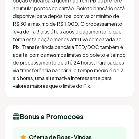
opção é ideal para quem não tem Pix ou prefere
acumular pontos no cartão. Boleto bancário está
disponível para depósitos, com valor mínimo de
R$ 30 e máximo de R$ 1.000. O processamento
leva de 1 a 3 dias úteis após o pagamento, o que
torna esta opção menos atrativa comparada ao
Pix. Transferência bancária TED/DOC também é
aceita, com os mesmos limites do boleto e tempo
de processamento de até 24 horas. Para saques
via transferência bancária, o tempo médio é de 2
a 6 horas, uma alternativa interessante para
valores maiores que o limite do Pix.
Bonus e Promocoes
Oferta de Boas-Vindas