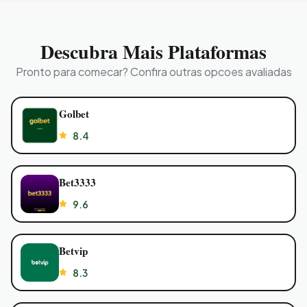
Descubra Mais Plataformas
Pronto para comecar? Confira outras opcoes avaliadas
Golbet
8.4
Bet3333
9.6
Betvip
8.3