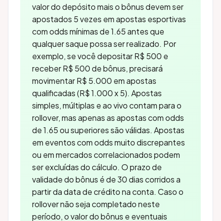
valor do depósito mais o bônus devem ser
apostados 5 vezes em apostas esportivas
com odds mínimas de 1.65 antes que
qualquer saque possa ser realizado. Por
exemplo, se você depositar R$ 500 e
receber R$ 500 de bônus, precisará
movimentar R$ 5.000 em apostas
qualificadas (R$ 1.000 x 5). Apostas
simples, múltiplas e ao vivo contam para o
rollover, mas apenas as apostas com odds
de 1.65 ou superiores são válidas. Apostas
em eventos com odds muito discrepantes
ou em mercados correlacionados podem
ser excluídas do cálculo. O prazo de
validade do bônus é de 30 dias corridos a
partir da data de crédito na conta. Caso o
rollover não seja completado neste
período, o valor do bônus e eventuais