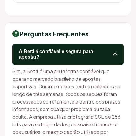
Perguntas Frequentes
A Bet4 é confiável e segura para
apostar?
Sim, a Bet4 é uma plataforma confiável que
opera no mercado brasileiro de apostas
esportivas. Durante nossos testes realizados ao
longo de três semanas, todos os saques foram
processados corretamente e dentro dos prazos
informados, sem qualquer problema ou taxa
oculta. A empresa utiliza criptografia SSL de 256
bits para proteger dados pessoais e financeiros
dos usuários, o mesmo padrão utilizado por