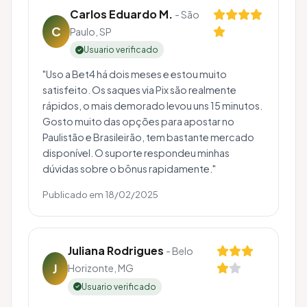
Carlos Eduardo M.
- São
C
Paulo, SP
Usuario verificado
"Uso a Bet4 há dois meses e estou muito
satisfeito. Os saques via Pix são realmente
rápidos, o mais demorado levou uns 15 minutos.
Gosto muito das opções para apostar no
Paulistão e Brasileirão, tem bastante mercado
disponível. O suporte respondeu minhas
dúvidas sobre o bônus rapidamente."
Publicado em 18/02/2025
Juliana Rodrigues
- Belo
J
Horizonte, MG
Usuario verificado