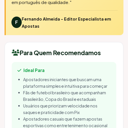
em português de qualidade."
Fernando Almeida - Editor Especialista em
F
Apostas
Para Quem Recomendamos
Ideal Para
Apostadores iniciantes que buscam uma
plataforma simples e intuitiva para começar
Fãs de futebol brasileiro que acompanham
Brasileirão, Copa do Brasil e estaduais
Usuários que priorizam velocidade nos
saques e praticidade com Pix
Apostadores casuais que fazem apostas
esportivas como entretenimento ocasional