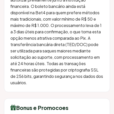
financeira. O boleto bancário ainda está
disponível na Bet4 para quem prefere métodos
mais tradicionais, com valor mínimo de R$ 50 e
máximo de R$ 1.000. O processamento leva de 1
a 3 dias úteis para confirmação, o que torna esta
opção menos atrativa comparada ao Pix. A
transferência bancária direta (TED/DOC) pode
ser utilizada para saques maiores mediante
solicitação ao suporte, com processamento em
até 24 horas úteis. Todas as transações
financeiras são protegidas por criptografia SSL
de 256 bits, garantindo segurança nos dados dos
usuários.
Bonus e Promocoes