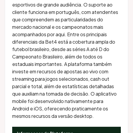
esportivos de grande audiência. O suporte ao
cliente funciona em português, com atendentes
que compreendem as particularidades do
mercado nacional e os campeonatos mais
acompanhados por aqui. Entre os principais
diferenciais da Bet4 está a cobertura ampla do
futebol brasileiro, desde as séries A até D do
Campeonato Brasileiro, além de todos os
estaduais importantes. A plataforma também
investe em recursos de apostas ao vivo com
streaming para jogos selecionados, cash out
parcial e total, além de estatísticas detalhadas
que auxiliam na tomada de decisão. O aplicativo
mobile foi desenvolvido nativamente para
Android e iOS, oferecendo praticamente os
mesmos recursos da versão desktop.