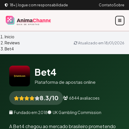
18+ | Jogue com responsabilidade
Contato
Sobre
Inicio
Reviews
Atualizado em 18/01/2026
Bet4
Bet4
Plataforma de apostas online
8.3/10
6844 avaliacoes
Fundado em 2018
UK Gambling Commission
A Bet4 chegou ao mercado brasileiro prometendo