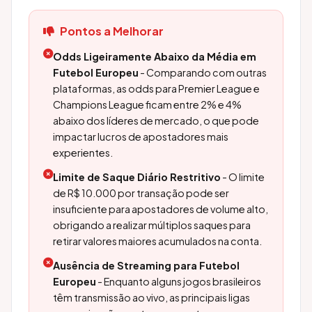
Pontos a Melhorar
Odds Ligeiramente Abaixo da Média em
Futebol Europeu
- Comparando com outras
plataformas, as odds para Premier League e
Champions League ficam entre 2% e 4%
abaixo dos líderes de mercado, o que pode
impactar lucros de apostadores mais
experientes.
Limite de Saque Diário Restritivo
- O limite
de R$ 10.000 por transação pode ser
insuficiente para apostadores de volume alto,
obrigando a realizar múltiplos saques para
retirar valores maiores acumulados na conta.
Ausência de Streaming para Futebol
Europeu
- Enquanto alguns jogos brasileiros
têm transmissão ao vivo, as principais ligas