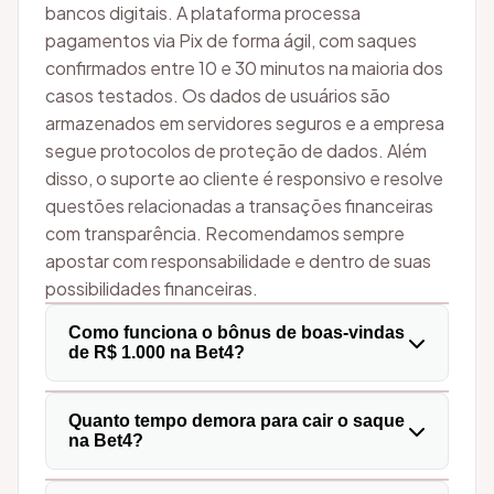
bancos digitais. A plataforma processa
pagamentos via Pix de forma ágil, com saques
confirmados entre 10 e 30 minutos na maioria dos
casos testados. Os dados de usuários são
armazenados em servidores seguros e a empresa
segue protocolos de proteção de dados. Além
disso, o suporte ao cliente é responsivo e resolve
questões relacionadas a transações financeiras
com transparência. Recomendamos sempre
apostar com responsabilidade e dentro de suas
possibilidades financeiras.
Como funciona o bônus de boas-vindas
de R$ 1.000 na Bet4?
O bônus de boas-vindas da Bet4 oferece 100%
Quanto tempo demora para cair o saque
do valor do primeiro depósito até o limite de R$
na Bet4?
1.000. Para receber, você precisa fazer um
depósito mínimo de R$ 50 e optar pela promoção
Os saques via Pix na Bet4 são processados de