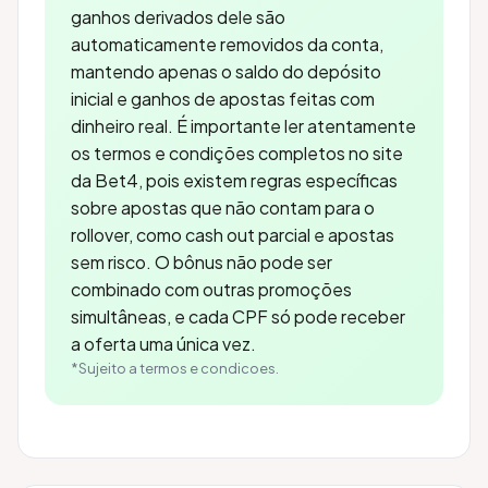
ganhos derivados dele são
automaticamente removidos da conta,
mantendo apenas o saldo do depósito
inicial e ganhos de apostas feitas com
dinheiro real. É importante ler atentamente
os termos e condições completos no site
da Bet4, pois existem regras específicas
sobre apostas que não contam para o
rollover, como cash out parcial e apostas
sem risco. O bônus não pode ser
combinado com outras promoções
simultâneas, e cada CPF só pode receber
a oferta uma única vez.
*Sujeito a termos e condicoes.