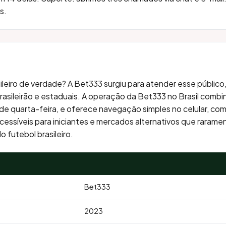
s.
ileiro de verdade? A Bet333 surgiu para atender esse públic
rasileirão e estaduais. A operação da Bet333 no Brasil combi
de quarta-feira, e oferece navegação simples no celular, co
s acessíveis para iniciantes e mercados alternativos que rar
futebol brasileiro.
Bet333
2023