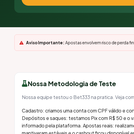
Aviso Importante:
Apostas envolvem risco de perda fi
Nossa Metodologia de Teste
Nossa equipe testou o Bet333 na pratica. Veja co
Cadastro: criamos uma conta com CPF válido e conc
Depósitos e saques: testamos Pix com R$ 50 e o va
informado pela plataforma. Apostas reais: realizamo
mantiveram estáveis e o cashout ficou disponível e