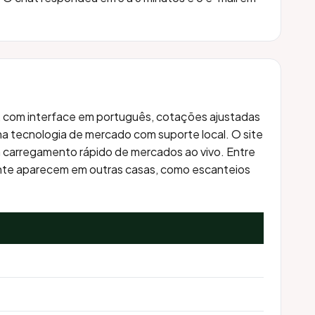
o, com interface em português, cotações ajustadas
na tecnologia de mercado com suporte local. O site
m carregamento rápido de mercados ao vivo. Entre
amente aparecem em outras casas, como escanteios