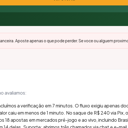
nanceira. Aposte apenas o que pode perder. Se voce ou alguem proximo
mo avaliamos:
luímos a verificação em 7 minutos. O fluxo exigiu apenas doc
lor caiu em menos de 1 minuto. No saque de R$ 240 via Pix, o
s 18 apostas em mercados pré-jogo e ao vivo, incluindo Brasil
m 14 delas. Suporte: abrimos três chamados via chat e e-mail