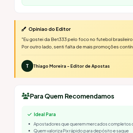
Opiniao do Editor
"Eu gostei da Bet333 pelo foco no futebol brasileiro
Por outro lado, senti falta de mais promoções contínu
T
Thiago Moreira - Editor de Apostas
Para Quem Recomendamos
Ideal Para
Apostadores que querem mercados completos de 
Quem valoriza Pix rápido para depósito e saque