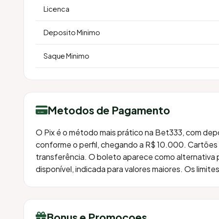
Licenca
Deposito Minimo
Saque Minimo
Metodos de Pagamento
O Pix é o método mais prático na Bet333, com depó
conforme o perfil, chegando a R$ 10.000. Cartões 
transferência. O boleto aparece como alternativa
disponível, indicada para valores maiores. Os limi
Bonus e Promocoes