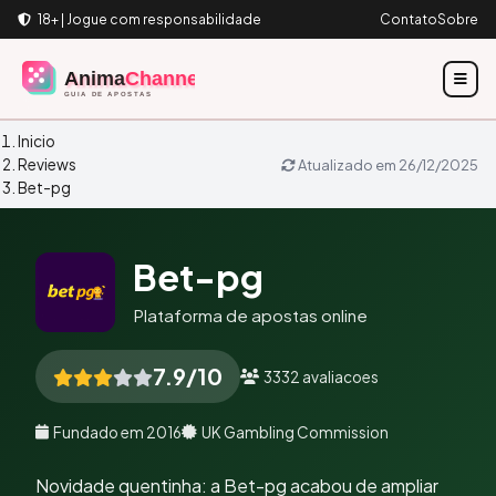
18+ | Jogue com responsabilidade
Contato
Sobre
Inicio
Reviews
Atualizado em 26/12/2025
Bet-pg
Bet-pg
Plataforma de apostas online
7.9/10
3332 avaliacoes
Fundado em 2016
UK Gambling Commission
Novidade quentinha: a Bet-pg acabou de ampliar