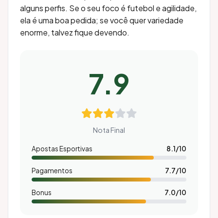
alguns perfis. Se o seu foco é futebol e agilidade,
ela é uma boa pedida; se você quer variedade
enorme, talvez fique devendo.
7.9
Nota Final
Apostas Esportivas
8.1/10
Pagamentos
7.7/10
Bonus
7.0/10