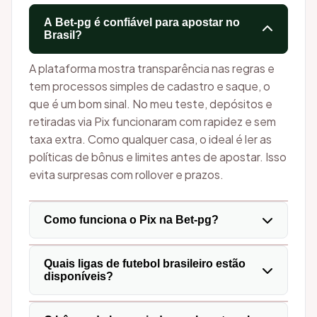
A Bet-pg é confiável para apostar no
Brasil?
A plataforma mostra transparência nas regras e
tem processos simples de cadastro e saque, o
que é um bom sinal. No meu teste, depósitos e
retiradas via Pix funcionaram com rapidez e sem
taxa extra. Como qualquer casa, o ideal é ler as
políticas de bônus e limites antes de apostar. Isso
evita surpresas com rollover e prazos.
Como funciona o Pix na Bet-pg?
O Pix é o método mais rápido e prático na Bet-
Quais ligas de futebol brasileiro estão
pg, com depósitos confirmados em segundos. No
disponíveis?
teste, o saque foi aprovado em cerca de 25
minutos em dia útil. Os limites variam por usuário,
O foco principal é o futebol brasileiro, com