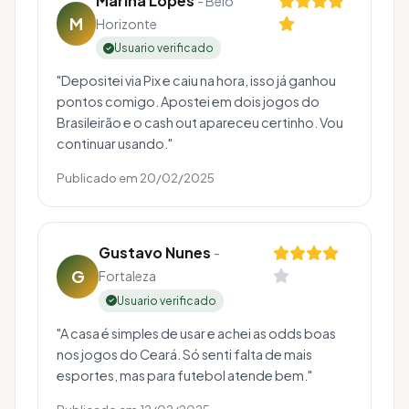
Marina Lopes
- Belo
M
Horizonte
Usuario verificado
"Depositei via Pix e caiu na hora, isso já ganhou
pontos comigo. Apostei em dois jogos do
Brasileirão e o cash out apareceu certinho. Vou
continuar usando."
Publicado em 20/02/2025
Gustavo Nunes
-
G
Fortaleza
Usuario verificado
"A casa é simples de usar e achei as odds boas
nos jogos do Ceará. Só senti falta de mais
esportes, mas para futebol atende bem."