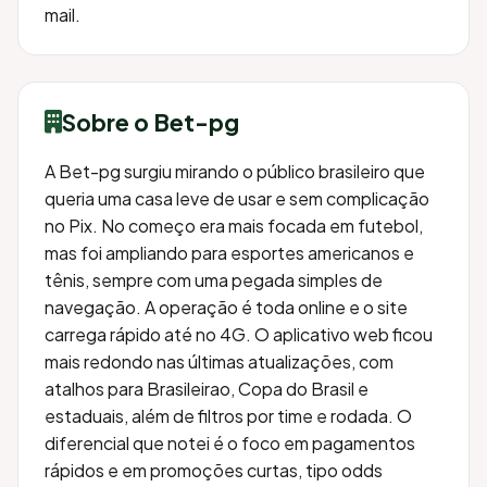
mail.
Sobre o Bet-pg
A Bet-pg surgiu mirando o público brasileiro que
queria uma casa leve de usar e sem complicação
no Pix. No começo era mais focada em futebol,
mas foi ampliando para esportes americanos e
tênis, sempre com uma pegada simples de
navegação. A operação é toda online e o site
carrega rápido até no 4G. O aplicativo web ficou
mais redondo nas últimas atualizações, com
atalhos para Brasileirao, Copa do Brasil e
estaduais, além de filtros por time e rodada. O
diferencial que notei é o foco em pagamentos
rápidos e em promoções curtas, tipo odds