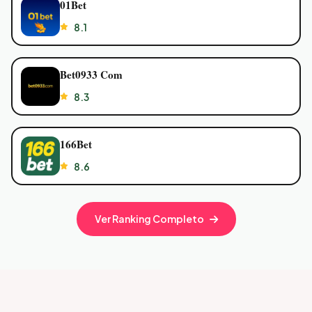
01Bet
8.1
Bet0933 Com
8.3
166Bet
8.6
Ver Ranking Completo