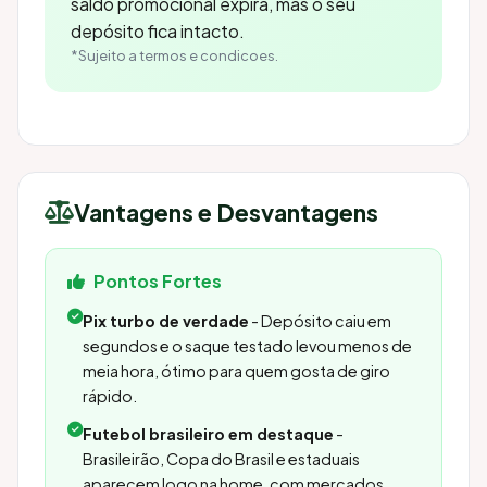
saldo promocional expira, mas o seu
depósito fica intacto.
*Sujeito a termos e condicoes.
Vantagens e Desvantagens
Pontos Fortes
Pix turbo de verdade
- Depósito caiu em
segundos e o saque testado levou menos de
meia hora, ótimo para quem gosta de giro
rápido.
Futebol brasileiro em destaque
-
Brasileirão, Copa do Brasil e estaduais
aparecem logo na home, com mercados