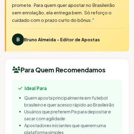
promete. Para quem quer apostar no Brasileirão
sem enrolação, ela entrega bem. Só reforço o
cuidado com o prazo curto do bônus."
B
Bruno Almeida - Editor de Apostas
Para Quem Recomendamos
Ideal Para
Quem aposta principalmente em futebol
brasileiro e quer acesso rápido ao Brasileirão
Usuários que preferem Pix para depositar e
sacar com agilidade
Apostadores iniciantes que querem uma
plataforma simples