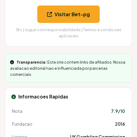
Visitar Bet-pg
18+ | Jogue com responsabilidade | Termos e condicoes
aplicaveis
Transparencia:
Este site contem links de afiliados. Nossa
avaliacao editorial nao e influenciada por parcerias
comerciais.
Informacoes Rapidas
Nota
7.9/10
Fundacao
2016
Licenca
UK Gambling Commission