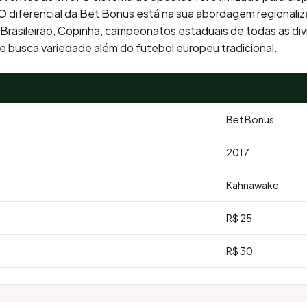
 O diferencial da Bet Bonus está na sua abordagem regionali
Brasileirão, Copinha, campeonatos estaduais de todas as div
que busca variedade além do futebol europeu tradicional.
Bet Bonus
2017
Kahnawake
R$ 25
R$ 30