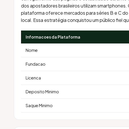
dos apostadores brasileiros utilizam smartphones.
plataforma oferece mercados para séries B e C do 
local. Essa estratégia conquistou um público fiel 
Informacoes da Plataforma
Nome
Fundacao
Licenca
Deposito Minimo
Saque Minimo