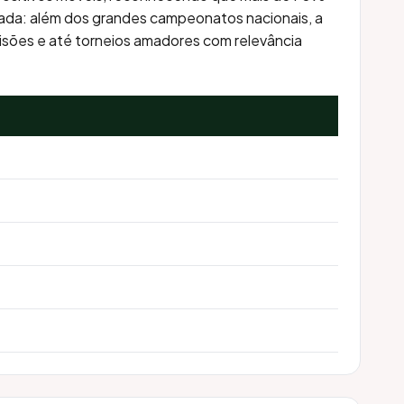
zada: além dos grandes campeonatos nacionais, a
isões e até torneios amadores com relevância