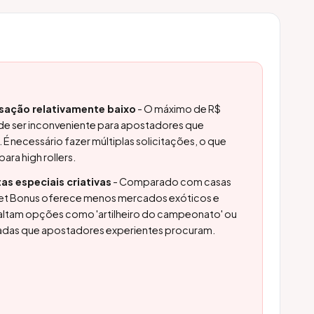
nsação relativamente baixo
- O máximo de R$
ode ser inconveniente para apostadores que
 necessário fazer múltiplas solicitações, o que
ara high rollers.
s especiais criativas
- Comparado com casas
 Bet Bonus oferece menos mercados exóticos e
altam opções como 'artilheiro do campeonato' ou
das que apostadores experientes procuram.