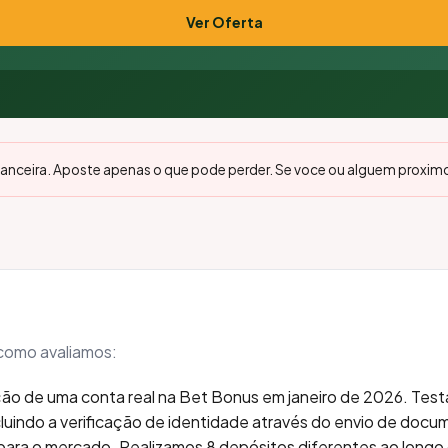
Ver Oferta
nanceira. Aposte apenas o que pode perder. Se voce ou alguem proximo
 como avaliamos:
o de uma conta real na Bet Bonus em janeiro de 2026. Testa
cluindo a verificação de identidade através do envio de do
ra o mercado. Realizamos 8 depósitos diferentes ao longo de 