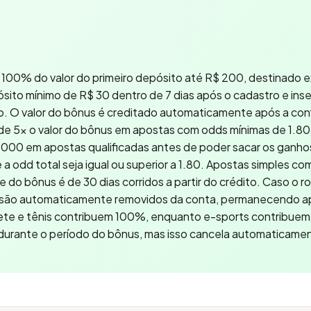
00% do valor do primeiro depósito até R$ 200, destinado e
pósito mínimo de R$ 30 dentro de 7 dias após o cadastro e i
to. O valor do bônus é creditado automaticamente após a c
é de 5x o valor do bônus em apostas com odds mínimas de 1.80 
.000 em apostas qualificadas antes de poder sacar os ganho
a odd total seja igual ou superior a 1.80. Apostas simples c
 do bônus é de 30 dias corridos a partir do crédito. Caso o r
 são automaticamente removidos da conta, permanecendo ap
quete e tênis contribuem 100%, enquanto e-sports contribu
l durante o período do bônus, mas isso cancela automaticame