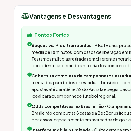
Vantagens e Desvantagens
Pontos Fortes
Saques via Pix ultrarrápidos
- A Bet Bonus proce
média de 18 minutos, com casos de liberação em 
Testamos múltiplas retiradas em diferentes horári
consistente, superando a maioria dos concorrent
Cobertura completa de campeonatos estadu
mercados para todos os estaduais brasileiros co
apostas até para Série A2 do Paulista e segundas d
ideal para quem conhece futebol regional.
Odds competitivas no Brasileirão
- Comparamos
Brasileirão com outras 8 casas e a Bet Bonus ficou
dos casos, especialmente em mercados de gols e
Interface mobile otimizada
- O site carrega e