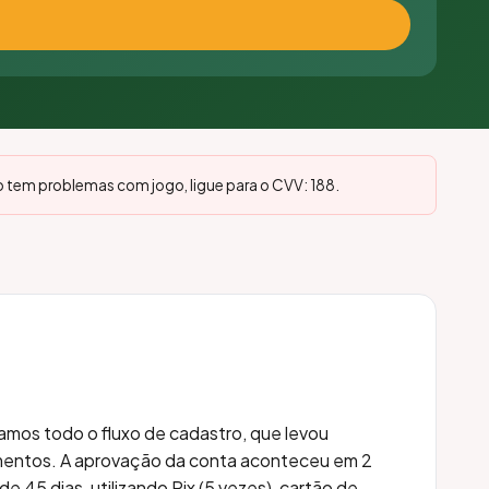
 tem problemas com jogo, ligue para o CVV: 188.
mos todo o fluxo de cadastro, que levou
cumentos. A aprovação da conta aconteceu em 2
45 dias, utilizando Pix (5 vezes), cartão de