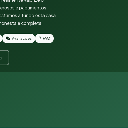
enerosos e pagamentos
Testamos a fundo esta casa
 honesta e completa.
Avaliacoes
FAQ
a