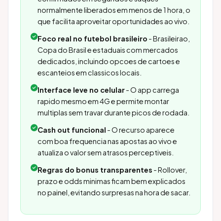
normalmente liberados em menos de 1 hora, o
que facilita aproveitar oportunidades ao vivo.
Foco real no futebol brasileiro
- Brasileirao,
Copa do Brasil e estaduais com mercados
dedicados, incluindo opcoes de cartoes e
escanteios em classicos locais.
Interface leve no celular
- O app carrega
rapido mesmo em 4G e permite montar
multiplas sem travar durante picos de rodada.
Cash out funcional
- O recurso aparece
com boa frequencia nas apostas ao vivo e
atualiza o valor sem atrasos perceptiveis.
Regras do bonus transparentes
- Rollover,
prazo e odds minimas ficam bem explicados
no painel, evitando surpresas na hora de sacar.