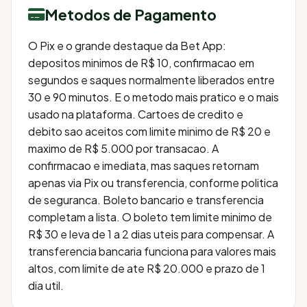
Metodos de Pagamento
O Pix e o grande destaque da Bet App:
depositos minimos de R$ 10, confirmacao em
segundos e saques normalmente liberados entre
30 e 90 minutos. E o metodo mais pratico e o mais
usado na plataforma. Cartoes de credito e
debito sao aceitos com limite minimo de R$ 20 e
maximo de R$ 5.000 por transacao. A
confirmacao e imediata, mas saques retornam
apenas via Pix ou transferencia, conforme politica
de seguranca. Boleto bancario e transferencia
completam a lista. O boleto tem limite minimo de
R$ 30 e leva de 1 a 2 dias uteis para compensar. A
transferencia bancaria funciona para valores mais
altos, com limite de ate R$ 20.000 e prazo de 1
dia util.