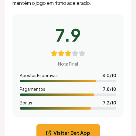
mantém o jogo em ritmo acelerado.
7.9
Nota Final
Apostas Esportivas
8.0/10
Pagamentos
7.8/10
Bonus
7.2/10
Visitar Bet App