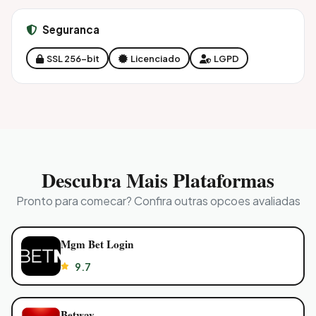
Seguranca
SSL 256-bit
Licenciado
LGPD
Descubra Mais Plataformas
Pronto para comecar? Confira outras opcoes avaliadas
Mgm Bet Login
9.7
Betway