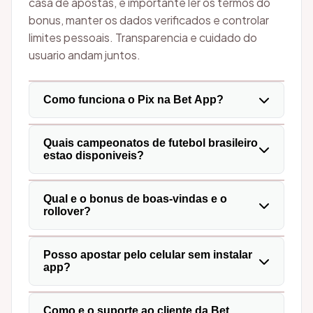
casa de apostas, e importante ler os termos do
bonus, manter os dados verificados e controlar
limites pessoais. Transparencia e cuidado do
usuario andam juntos.
Como funciona o Pix na Bet App?
O Pix e o metodo prioritario da Bet App.
Quais campeonatos de futebol brasileiro
Depositos a partir de R$ 10 costumam ser
estao disponiveis?
confirmados em segundos, e os saques sao
processados geralmente entre 30 e 90 minutos,
A Bet App cobre Brasileirao Serie A e B, Copa do
Qual e o bonus de boas-vindas e o
dependendo do horario. Para sacar, a conta
Brasil e os principais estaduais. Em dias de
rollover?
precisa estar verificada. O sistema permite salvar
classico, ha mercados especificos de cartoes,
uma chave Pix e acompanhar o status em tempo
escanteios e gols no segundo tempo. A
O bonus de boas-vindas chega a R$ 1000,
real no historico de transacoes.
Posso apostar pelo celular sem instalar
plataforma tambem oferece apostas ao vivo com
equivalente a 100% do primeiro deposito a partir
app?
estatisticas basicas e cash out, o que ajuda quem
de R$ 50. O credito aparece em ate 24 horas, e o
gosta de gerenciar o risco durante o jogo.
saldo de bonus fica separado do saldo real. Para
Sim. A Bet App funciona bem pelo navegador do
Como e o suporte ao cliente da Bet