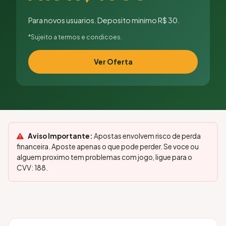
Para novos usuarios. Deposito minimo R$ 30.
*Sujeito a termos e condicoes.
Ver Oferta
Aviso Importante:
Apostas envolvem risco de perda
financeira. Aposte apenas o que pode perder. Se voce ou
alguem proximo tem problemas com jogo, ligue para o
CVV: 188.