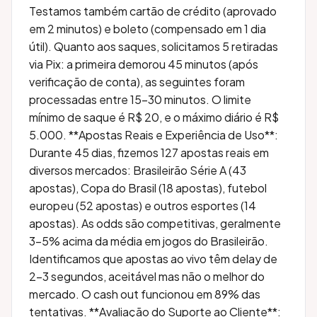
Testamos também cartão de crédito (aprovado
em 2 minutos) e boleto (compensado em 1 dia
útil). Quanto aos saques, solicitamos 5 retiradas
via Pix: a primeira demorou 45 minutos (após
verificação de conta), as seguintes foram
processadas entre 15-30 minutos. O limite
mínimo de saque é R$ 20, e o máximo diário é R$
5.000. **Apostas Reais e Experiência de Uso**:
Durante 45 dias, fizemos 127 apostas reais em
diversos mercados: Brasileirão Série A (43
apostas), Copa do Brasil (18 apostas), futebol
europeu (52 apostas) e outros esportes (14
apostas). As odds são competitivas, geralmente
3-5% acima da média em jogos do Brasileirão.
Identificamos que apostas ao vivo têm delay de
2-3 segundos, aceitável mas não o melhor do
mercado. O cash out funcionou em 89% das
tentativas. **Avaliação do Suporte ao Cliente**: