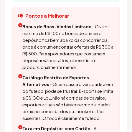
Pontos a Melhorar
Bônus de Boas-Vindas Limitado
- O valor
máximo de R$ 100 no bônus de primeiro
depósito fica bem abaixo da concorrência,
onde é comum encontrar ofertas de R$ 300 a
R$ 500. Para apostadores que costumam
depositar valores altos, o benefício é
proporcionalmente menor.
Catálogo Restrito de Esportes
Alternativos
- Quem busca diversidade além
do futebol pode se frustrar. E-sports se limita
a CS:GO e LoL, não há corridas de cavalos,
esportes virtuais são básicos e modalidades
de nicho como dardos ou snooker estão
ausentes. O foco é claramente futebol.
Taxa em Depósitos com Cartão
- A