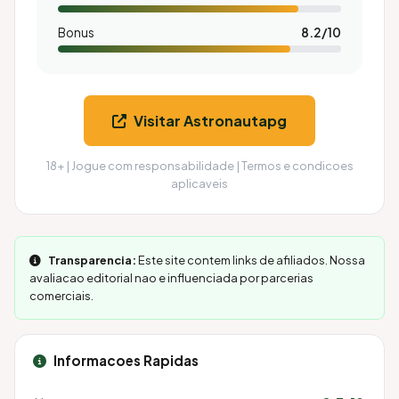
Bonus
8.2/10
Visitar Astronautapg
18+ | Jogue com responsabilidade | Termos e condicoes
aplicaveis
Transparencia:
Este site contem links de afiliados. Nossa
avaliacao editorial nao e influenciada por parcerias
comerciais.
Informacoes Rapidas