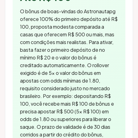
O bônus de boas-vindas do Astronautapg
oferece 100% do primeiro depósito até R$
100, proposta modesta comparada a
casas que oferecem R$ 500 ou mais, mas
com condições mais realistas. Para ativar,
basta fazer o primeiro depósito de no
mínimo R$ 20 e o valor do bônus é
creditado automaticamente. O rollover
exigido é de 5x o valor do bônus em
apostas com odds mínimas de 1.80,
requisito considerado justo no mercado
brasileiro. Por exemplo: depositando R$
100, você recebe mais R$ 100 de bônus e
precisa apostar R$ 500 (5x R$ 100) em
odds de 1.80 ou superiores para liberar o
saque. O prazo de validade é de 30 dias
corridos a partir do crédito do bônus,