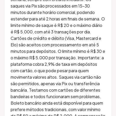
saques via Pix são processados em 15-30
minutos durante horário comercial, podendo
estender para até 2 horas em finais de semana. O
limite mínimo de saque é R$ 20 e o máximo diário
é R$ 5.000, com até 3 transações por dia.
Cartões de crédito e débito (Visa, Mastercard e
Elo) são aceitos com processamento em até 5
minutos para depósitos. O limite mínimo é R$ 30 e
o máximo R$ 5.000 por transação. Importante: a
plataforma cobra 2,9% de taxa em depósitos
com cartão, o que pode pesar para quem
movimenta valores altos. Saques via cartão não
são permitidos, apenas via Pix ou transferência
bancária. Testamos com cartões de diferentes
bandeiras e todos funcionaram sem problemas.
Boleto bancário ainda está disponível para quem
prefere métodos tradicionais, com valor mínimo
de R$ 50 e máximo de R$ 2.000. A compensação