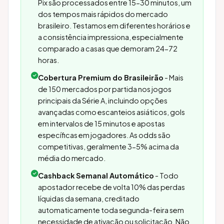
Pix são processados entre 15-30 minutos, um
dos tempos mais rápidos do mercado
brasileiro. Testamos em diferentes horários e
a consistência impressiona, especialmente
comparado a casas que demoram 24-72
horas.
Cobertura Premium do Brasileirão
- Mais
de 150 mercados por partida nos jogos
principais da Série A, incluindo opções
avançadas como escanteios asiáticos, gols
em intervalos de 15 minutos e apostas
específicas em jogadores. As odds são
competitivas, geralmente 3-5% acima da
média do mercado.
Cashback Semanal Automático
- Todo
apostador recebe de volta 10% das perdas
líquidas da semana, creditado
automaticamente toda segunda-feira sem
necessidade de ativação ou solicitação. Não