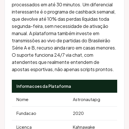
processados em até 30 minutos. Um diferencial
interessante é o programa de cashback semanal,
que devolve até 10% das perdas líquidas toda
segunda-feira, sem necessidade de ativação
manual. A plataforma também investe em
transmissões ao vivo de partidas do Brasileirão
Série A e B, recurso ainda raro em casas menores.
O suporte funciona 24/7 via chat, com
atendentes que realmente entendem de
apostas esportivas, não apenas scripts prontos.
Informacoes da Plataforma
Nome
Astronautapg
Fundacao
2020
Licenca
Kahnawake