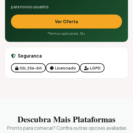
para novos usuarios
Ver Oferta
*Termos aplicaveis. 18+
Seguranca
SSL 256-bit
Licenciado
LGPD
Descubra Mais Plataformas
Pronto para comecar? Confira outras opcoes avaliadas