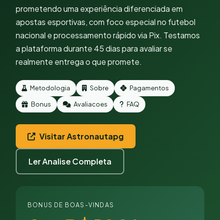
prometendo uma experiência diferenciada em
apostas esportivas, com foco especial no futebol
nacional e processamento rápido via Pix. Testamos
a plataforma durante 45 dias para avaliar se
realmente entrega o que promete.
Metodologia
Sobre
Pagamentos
Bonus
Avaliacoes
FAQ
Visitar Astronautapg
Ler Analise Completa
BONUS DE BOAS-VINDAS