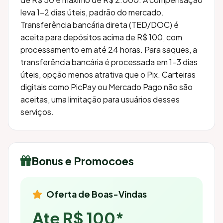
leva 1-2 dias úteis, padrão do mercado.
Transferência bancária direta (TED/DOC) é
aceita para depósitos acima de R$ 100, com
processamento em até 24 horas. Para saques, a
transferência bancária é processada em 1-3 dias
úteis, opção menos atrativa que o Pix. Carteiras
digitais como PicPay ou Mercado Pago não são
aceitas, uma limitação para usuários desses
serviços.
Bonus e Promocoes
Oferta de Boas-Vindas
Ate R$ 100*