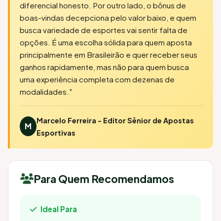
diferencial honesto. Por outro lado, o bônus de
boas-vindas decepciona pelo valor baixo, e quem
busca variedade de esportes vai sentir falta de
opções. É uma escolha sólida para quem aposta
principalmente em Brasileirão e quer receber seus
ganhos rapidamente, mas não para quem busca
uma experiência completa com dezenas de
modalidades."
Marcelo Ferreira - Editor Sênior de Apostas
M
Esportivas
Para Quem Recomendamos
Ideal Para