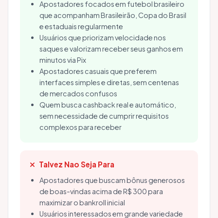
Apostadores focados em futebol brasileiro
que acompanham Brasileirão, Copa do Brasil
e estaduais regularmente
Usuários que priorizam velocidade nos
saques e valorizam receber seus ganhos em
minutos via Pix
Apostadores casuais que preferem
interfaces simples e diretas, sem centenas
de mercados confusos
Quem busca cashback real e automático,
sem necessidade de cumprir requisitos
complexos para receber
Talvez Nao Seja Para
Apostadores que buscam bônus generosos
de boas-vindas acima de R$ 300 para
maximizar o bankroll inicial
Usuários interessados em grande variedade