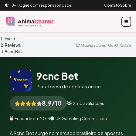
18+ | Jogue com responsabilidade
Contato
Sobre
Inicio
Reviews
Atualizado em 06/01/2026
9cnc Bet
9cnc Bet
Plataforma de apostas online
8.9/10
2310 avaliacoes
Fundado em 2018
UK Gambling Commission
A 9cnc Bet surge no mercado brasileiro de apostas