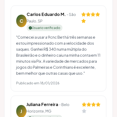
Carlos Eduardo M.
- São
C
Paulo, SP
Usuario verificado
"Comecei a usar a 9cnc Bet há três semanas e
estou impressionado com a velocidade dos
saques. Ganhei R$ 340 numa múltipla do
Brasileirão e o dinheiro caiu na minha conta em 11
minutos via Pix. A variedade de mercados para
jogos do Palmeiras e Corinthians é excelente,
bem melhor que outras casas que uso."
Publicado em 18/01/2026
Juliana Ferreira
- Belo
J
Horizonte, MG