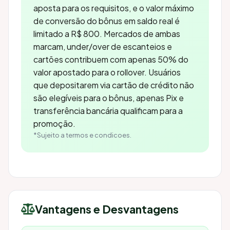
aposta para os requisitos, e o valor máximo
de conversão do bônus em saldo real é
limitado a R$ 800. Mercados de ambas
marcam, under/over de escanteios e
cartões contribuem com apenas 50% do
valor apostado para o rollover. Usuários
que depositarem via cartão de crédito não
são elegíveis para o bônus, apenas Pix e
transferência bancária qualificam para a
promoção.
*Sujeito a termos e condicoes.
Vantagens e Desvantagens