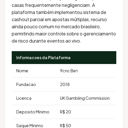
casas frequentemente negligenciam. A
plataforma também implementou sistema de
cashout parcial em apostas múltiplas, recurso
ainda pouco comum no mercado brasileiro,
permitindo maior controle sobre o gerenciamento
de risco durante eventos ao vivo.
Informacoes da Plataforma
Nome
9cnc Bet
Fundacao
2018
Licenca
UK Gambling Commission
Deposito Minimo
R$ 20
Saque Minimo
R$ 50