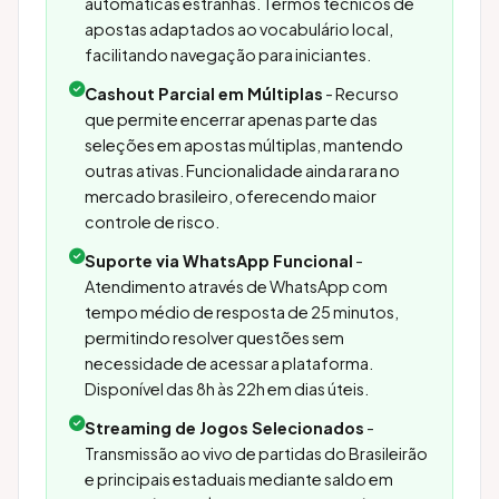
automáticas estranhas. Termos técnicos de
apostas adaptados ao vocabulário local,
facilitando navegação para iniciantes.
Cashout Parcial em Múltiplas
- Recurso
que permite encerrar apenas parte das
seleções em apostas múltiplas, mantendo
outras ativas. Funcionalidade ainda rara no
mercado brasileiro, oferecendo maior
controle de risco.
Suporte via WhatsApp Funcional
-
Atendimento através de WhatsApp com
tempo médio de resposta de 25 minutos,
permitindo resolver questões sem
necessidade de acessar a plataforma.
Disponível das 8h às 22h em dias úteis.
Streaming de Jogos Selecionados
-
Transmissão ao vivo de partidas do Brasileirão
e principais estaduais mediante saldo em