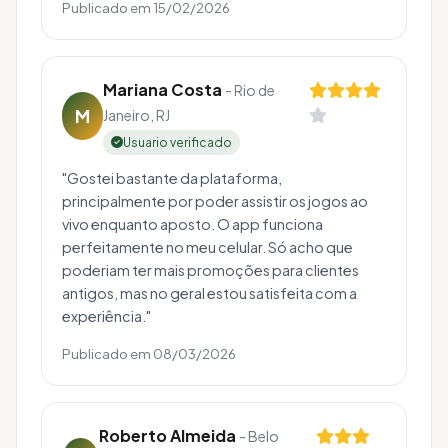
Publicado em 15/02/2026
Mariana Costa
- Rio de
M
Janeiro, RJ
Usuario verificado
"Gostei bastante da plataforma,
principalmente por poder assistir os jogos ao
vivo enquanto aposto. O app funciona
perfeitamente no meu celular. Só acho que
poderiam ter mais promoções para clientes
antigos, mas no geral estou satisfeita com a
experiência."
Publicado em 08/03/2026
Roberto Almeida
- Belo