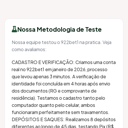
Nossa Metodologia de Teste
Nossa equipe testou o 922bet1 na pratica. Veja
como avaliamos:
CADASTRO E VERIFICAÇÃO: Criamos uma conta
real no 922bet1 em janeiro de 2026, processo
que levou apenas 3 minutos. A verificação de
identidade foi concluída em 4 horas após envio
dos documentos (RG e comprovante de
residência). Testamos o cadastro tanto pelo
computador quanto pelo celular, ambos
funcionaram perfeitamente sem travamentos.
DEPÓSITOS E SAQUES: Realizamos 8 depósitos
diferentes ao longo de 45 dias, testando Pix (R$