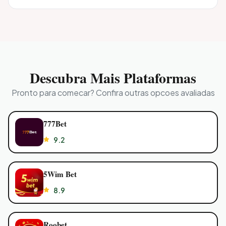
Descubra Mais Plataformas
Pronto para comecar? Confira outras opcoes avaliadas
777Bet
9.2
5Wim Bet
8.9
Roobet