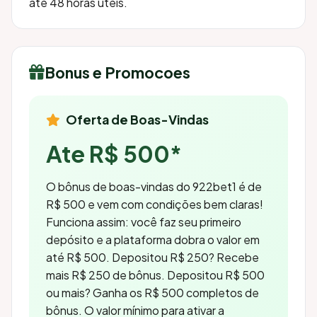
até 48 horas úteis.
Bonus e Promocoes
Oferta de Boas-Vindas
Ate R$ 500*
O bônus de boas-vindas do 922bet1 é de
R$ 500 e vem com condições bem claras!
Funciona assim: você faz seu primeiro
depósito e a plataforma dobra o valor em
até R$ 500. Depositou R$ 250? Recebe
mais R$ 250 de bônus. Depositou R$ 500
ou mais? Ganha os R$ 500 completos de
bônus. O valor mínimo para ativar a