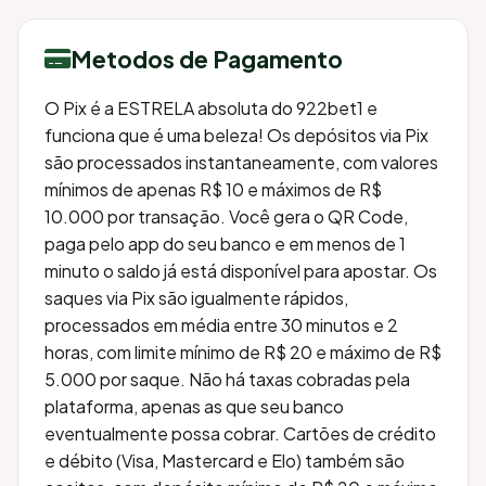
Metodos de Pagamento
O Pix é a ESTRELA absoluta do 922bet1 e
funciona que é uma beleza! Os depósitos via Pix
são processados instantaneamente, com valores
mínimos de apenas R$ 10 e máximos de R$
10.000 por transação. Você gera o QR Code,
paga pelo app do seu banco e em menos de 1
minuto o saldo já está disponível para apostar. Os
saques via Pix são igualmente rápidos,
processados em média entre 30 minutos e 2
horas, com limite mínimo de R$ 20 e máximo de R$
5.000 por saque. Não há taxas cobradas pela
plataforma, apenas as que seu banco
eventualmente possa cobrar. Cartões de crédito
e débito (Visa, Mastercard e Elo) também são