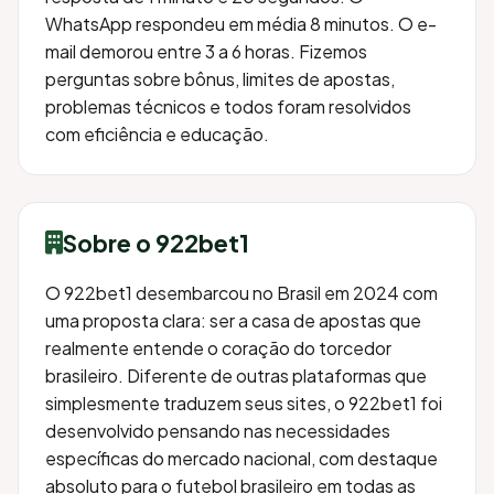
WhatsApp respondeu em média 8 minutos. O e-
mail demorou entre 3 a 6 horas. Fizemos
perguntas sobre bônus, limites de apostas,
problemas técnicos e todos foram resolvidos
com eficiência e educação.
Sobre o 922bet1
O 922bet1 desembarcou no Brasil em 2024 com
uma proposta clara: ser a casa de apostas que
realmente entende o coração do torcedor
brasileiro. Diferente de outras plataformas que
simplesmente traduzem seus sites, o 922bet1 foi
desenvolvido pensando nas necessidades
específicas do mercado nacional, com destaque
absoluto para o futebol brasileiro em todas as