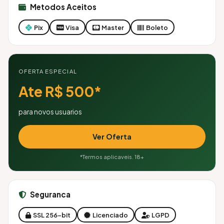
Metodos Aceitos
Pix
Visa
Master
Boleto
OFERTA ESPECIAL
Ate R$ 500*
para novos usuarios
Ver Oferta
*Termos aplicaveis. 18+
Seguranca
SSL 256-bit
Licenciado
LGPD