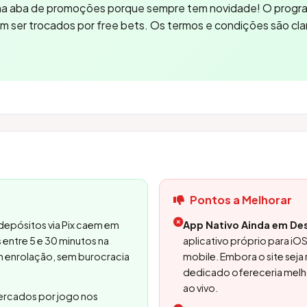
lho na aba de promoções porque sempre tem novidade! O pro
er trocados por free bets. Os termos e condições são claros
Pontos a Melhorar
depósitos via Pix caem em
App Nativo Ainda em De
ntre 5 e 30 minutos na
aplicativo próprio para iO
m enrolação, sem burocracia
mobile. Embora o site seja
dedicado ofereceria melh
ao vivo.
mercados por jogo nos