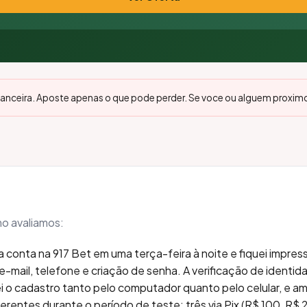
nanceira. Aposte apenas o que pode perder. Se voce ou alguem proximo
mo avaliamos:
a conta na 917 Bet em uma terça-feira à noite e fiquei impres
-mail, telefone e criação de senha. A verificação de identid
 o cadastro tanto pelo computador quanto pelo celular, e am
erentes durante o período de teste: três via Pix (R$ 100, R$