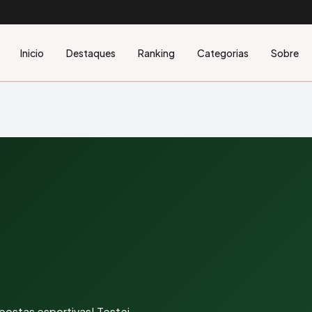
Inicio
Destaques
Ranking
Categorias
Sobre
postas esportivas! Testei