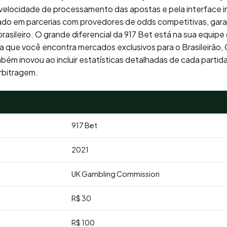
 velocidade de processamento das apostas e pela interface i
esado em parcerias com provedores de odds competitivas, g
asileiro. O grande diferencial da 917 Bet está na sua equipe 
ca que você encontra mercados exclusivos para o Brasileirão, 
bém inovou ao incluir estatísticas detalhadas de cada parti
arbitragem.
917 Bet
2021
UK Gambling Commission
R$ 30
R$ 100