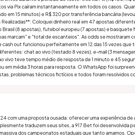
os via Pix caíram instantaneamente em todos os casos. Quanto 
do em 15 minutos) e R$ 320 por transferência bancária (levou 1
Realizadas**: Coloquei dinheiro real em 47 apostas diferent
o Brasil (8 apostas), futebol europeu (7 apostas) e basquete 
bas marcam" e "total de escanteios". As odds se mostraram 
e cash out funcionou perfeitamente em 12 das 15 vezes que ten
iferentes: chat ao vivo (testado 8 vezes), e-mail (3 mensagen
 ao vivo teve tempo médio de resposta de 1 minuto e 45 segu
ou em média 3 horas para resposta. O WhatsApp foi surpre
stas, problemas técnicos fictícios e todos foram resolvidos c
24 com uma proposta ousada: oferecer uma experiência de 
implesmente traduzem seus sites, a 917 Bet foi desenvolvida 
ra massiva dos campeonatos estaduais que tanto amamos. Ope