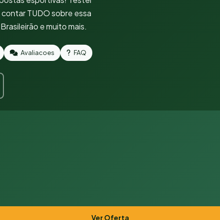
e contar TUDO sobre essa
rasileirão e muito mais.
Avaliacoes
FAQ
Ver Oferta