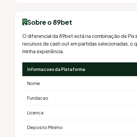
Sobre o 89bet
O diferencial da 89bet está na combinação de Pix 
recursos de cash out em partidas selecionadas, o qu
minha experiência.
Informacoes da Plataforma
Nome
Fundacao
Licenca
Deposito Minimo