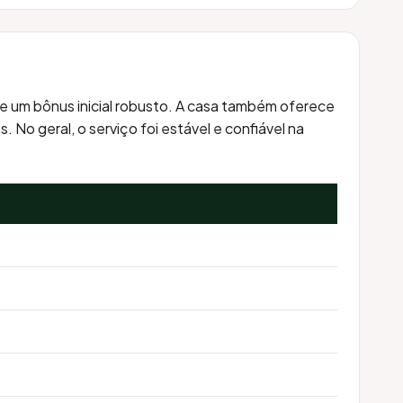
e um bônus inicial robusto. A casa também oferece
 No geral, o serviço foi estável e confiável na