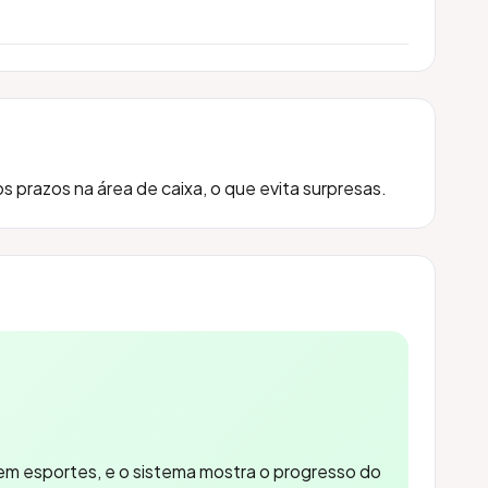
os prazos na área de caixa, o que evita surpresas.
ta em esportes, e o sistema mostra o progresso do