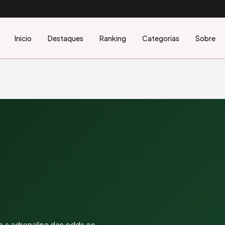
Inicio
Destaques
Ranking
Categorias
Sobre
o a adrenalina das odds ao