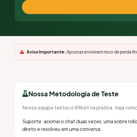
Aviso Importante:
Apostas envolvem risco de perda fi
Nossa Metodologia de Teste
Nossa equipe testou o 89bet na pratica. Veja como
Suporte: acionei o chat duas vezes, uma sobre roll
direto e resolveu em uma conversa.