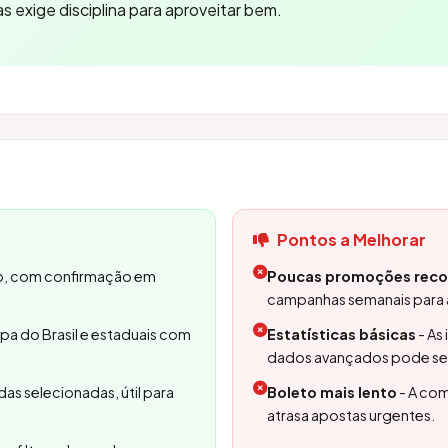
s exige disciplina para aproveitar bem.
Pontos a Melhorar
do, com confirmação em
Poucas promoções reco
campanhas semanais para 
opa do Brasil e estaduais com
Estatísticas básicas
- As
dados avançados pode sent
as selecionadas, útil para
Boleto mais lento
- A com
atrasa apostas urgentes.