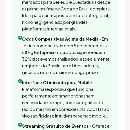
mercados para Series C e D, estaduais desde
as primeiras fases e Copa do Brasil completa.
Ideal para quem aposta em futebol regional,
nicho negligenciado por grandes
plataformas internacionais.
Odds Competitivas Acima da Media
- Em
testes comparativos com 5 concorrentes, a
88 Pg Bet apresentou odds superiores em
32% dos eventos analisados, especialmente
em jogos do Brasileirao e Libertadores,
gerando retorno maior no longo prazo.
Interface Otimizada para Mobile
-
Plataforma responsiva que funciona
perfeitamente em smartphones sem
necessidade de app, com carregamento
rapido mesmo em conexoes 3G. Apostas ao
vivo sao fluidas e intuitivas na versao mobile.
Streaming Gratuito de Eventos
- Oferece