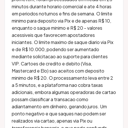
minutos durante horario comercial e ate 4 horas
em periodos noturnos e fins de semana. O limite
minimo para deposito via Pix e de apenas R$ 10,
enquanto o saque minimo e R$ 20 - valores
acessiveis que favorecem apostadores
iniciantes. O limite maximo de saque diario via Pix
e de R$ 10.000, podendo ser aumentado
mediante solicitacao ao suporte para clientes
VIP. Cartoes de credito e debito (Visa,
Mastercard e Elo) sao aceitos com deposito
minimo de R$ 20. O processamento leva entre 2
a 5 minutos, e a plataforma nao cobra taxas
adicionais, embora algumas operadoras de cartao
possam classificar a transacao como
adiantamento em dinheiro, gerando juros. Um
ponto negativo e que saques nao podem ser
realizados via cartao, apenas via Pix ou
transferencia bancaria, o que pode confundir