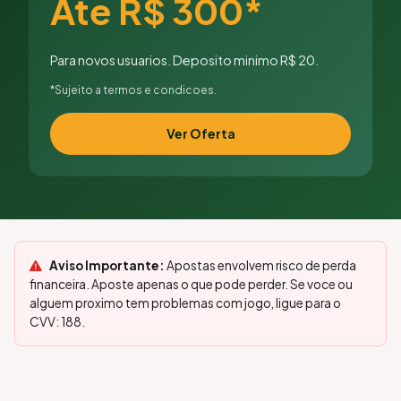
Ate R$ 300*
Para novos usuarios. Deposito minimo R$ 20.
*Sujeito a termos e condicoes.
Ver Oferta
Aviso Importante:
Apostas envolvem risco de perda
financeira. Aposte apenas o que pode perder. Se voce ou
alguem proximo tem problemas com jogo, ligue para o
CVV: 188.