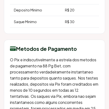
Deposito Minimo
R$ 20
Saque Minimo
R$ 30
Metodos de Pagamento
O Pix e indiscutivelmente a estrela dos metodos
de pagamento na 88 Pg Bet, com
processamento verdadeiramente instantaneo
tanto para depositos quanto saques. Nos testes
realizados, depositos via Pix foram creditados em
menos de 10 segundos em todas as 12
tentativas. Os saques via Pix, embora nao sejam
instantaneos como alguns concorrentes
prometem, foram processados em media em 25