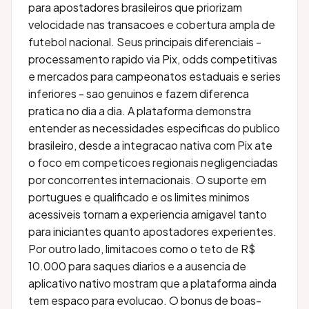
Serie A italiana, Bundesliga e Ligue 1) tem
versao mobile permite realizar todas as funcoes
para apostadores brasileiros que priorizam
debito (Visa, Mastercard, Elo) sao aceitos com
contribuicao para o rollover. Leia atentamente os
mercados completos. Champions League,
da versao desktop: cadastro, depositos, apostas
velocidade nas transacoes e cobertura ampla de
deposito minimo de R$ 20 e processamento de 2
termos completos na secao de promocoes antes
Europa League, Libertadores e Sul-Americana
pre-jogo e ao vivo, saques e acesso ao suporte. A
futebol nacional. Seus principais diferenciais -
a 5 minutos, porem saques nao podem ser feitos
de aceitar o bonus.
recebem atencao especial com mais de 200
interface se adapta automaticamente ao
processamento rapido via Pix, odds competitivas
via cartao. Boleto bancario ainda e oferecido
mercados por partida nos jogos principais. Ligas
tamanho da tela e os botoes sao grandes o
e mercados para campeonatos estaduais e series
com valor minimo de R$ 30 e compensacao de 1 a
secundarias como Championship inglesa,
suficiente para evitar cliques errados. O unico
inferiores - sao genuinos e fazem diferenca
3 dias uteis, opcao em desuso mas util para quem
Segunda Divisao espanhola e campeonatos sul-
ponto negativo da ausencia de app e a falta de
pratica no dia a dia. A plataforma demonstra
nao tem conta digital. Transferencia bancaria
americanos tambem estao presentes. A
notificacoes push personalizadas e integracao
entender as necessidades especificas do publico
tradicional (TED/DOC) tem limite minimo de R$
plataforma oferece ainda streaming gratuito para
com recursos nativos como Face ID ou impressao
brasileiro, desde a integracao nativa com Pix ate
50 e processamento de 1 a 2 dias uteis. A
eventos selecionados, principalmente jogos do
digital. Para acessar, basta digitar o endereco no
o foco em competicoes regionais negligenciadas
plataforma nao aceita criptomoedas. Todos os
Brasileirao e estaduais.
navegador do celular e, se desejar, adicionar um
por concorrentes internacionais. O suporte em
metodos sao processados em reais brasileiros
atalho na tela inicial para acesso rapido.
portugues e qualificado e os limites minimos
(BRL) sem necessidade de conversao de moeda.
acessiveis tornam a experiencia amigavel tanto
Para o primeiro saque, independente do metodo,
para iniciantes quanto apostadores experientes.
e necessario completar a verificacao de
Por outro lado, limitacoes como o teto de R$
identidade enviando documentos.
10.000 para saques diarios e a ausencia de
aplicativo nativo mostram que a plataforma ainda
tem espaco para evolucao. O bonus de boas-