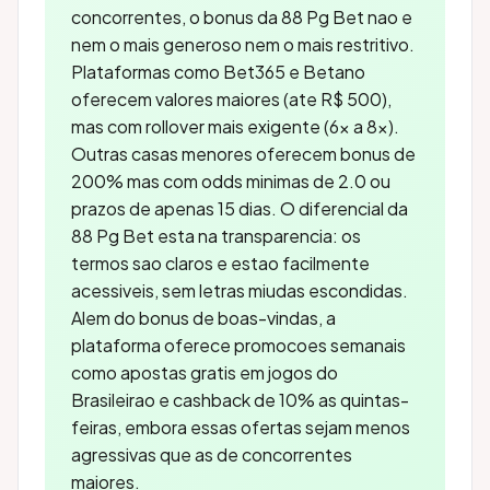
concorrentes, o bonus da 88 Pg Bet nao e
nem o mais generoso nem o mais restritivo.
Plataformas como Bet365 e Betano
oferecem valores maiores (ate R$ 500),
mas com rollover mais exigente (6x a 8x).
Outras casas menores oferecem bonus de
200% mas com odds minimas de 2.0 ou
prazos de apenas 15 dias. O diferencial da
88 Pg Bet esta na transparencia: os
termos sao claros e estao facilmente
acessiveis, sem letras miudas escondidas.
Alem do bonus de boas-vindas, a
plataforma oferece promocoes semanais
como apostas gratis em jogos do
Brasileirao e cashback de 10% as quintas-
feiras, embora essas ofertas sejam menos
agressivas que as de concorrentes
maiores.