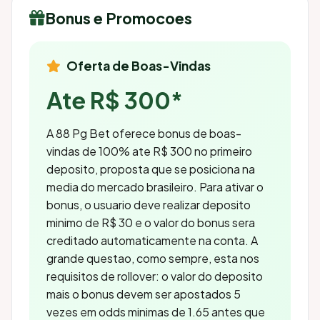
Bonus e Promocoes
Oferta de Boas-Vindas
Ate R$ 300*
A 88 Pg Bet oferece bonus de boas-
vindas de 100% ate R$ 300 no primeiro
deposito, proposta que se posiciona na
media do mercado brasileiro. Para ativar o
bonus, o usuario deve realizar deposito
minimo de R$ 30 e o valor do bonus sera
creditado automaticamente na conta. A
grande questao, como sempre, esta nos
requisitos de rollover: o valor do deposito
mais o bonus devem ser apostados 5
vezes em odds minimas de 1.65 antes que