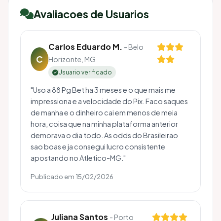
Avaliacoes de Usuarios
Carlos Eduardo M.
- Belo
C
Horizonte, MG
Usuario verificado
"Uso a 88 Pg Bet ha 3 meses e o que mais me
impressiona e a velocidade do Pix. Faco saques
de manha e o dinheiro cai em menos de meia
hora, coisa que na minha plataforma anterior
demorava o dia todo. As odds do Brasileirao
sao boas e ja consegui lucro consistente
apostando no Atletico-MG."
Publicado em 15/02/2026
Juliana Santos
- Porto