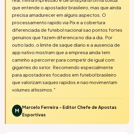
que entende o apostador brasileiro, mas que ainda
precisa amadurecer em alguns aspectos. O
processamento rapido via Pix e a cobertura
diferenciada de futebol nacional sao pontos fortes
genuinos que fazem diferenca no dia a dia. Por
outro lado, o limite de saque diario e a ausencia de
app nativo mostram que a empresa ainda tem
caminho a percorrer para competir de igual com
gigantes do setor. Recomendo especialmente
para apostadores focados em futebol brasileiro
que valorizam saques rapidos e nao movimentam
volumes altissimos."
Marcelo Ferreira - Editor Chefe de Apostas
M
Esportivas