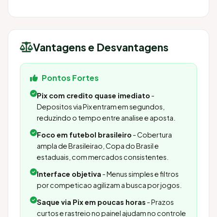
Vantagens e Desvantagens
Pontos Fortes
Pix com credito quase imediato
-
Depositos via Pix entram em segundos,
reduzindo o tempo entre analise e aposta.
Foco em futebol brasileiro
- Cobertura
ampla de Brasileirao, Copa do Brasil e
estaduais, com mercados consistentes.
Interface objetiva
- Menus simples e filtros
por competicao agilizam a busca por jogos.
Saque via Pix em poucas horas
- Prazos
curtos e rastreio no painel ajudam no controle