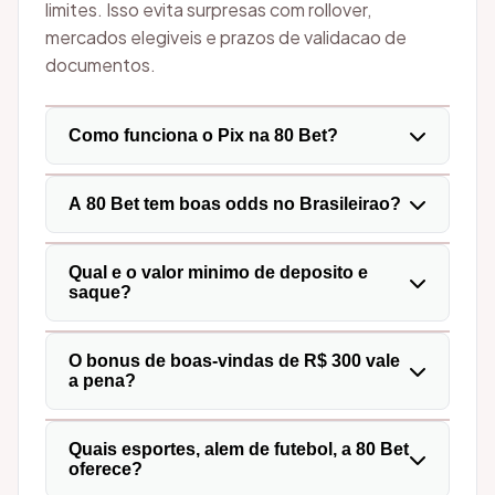
limites. Isso evita surpresas com rollover,
mercados elegiveis e prazos de validacao de
documentos.
Como funciona o Pix na 80 Bet?
O Pix e o metodo principal para depositos e
A 80 Bet tem boas odds no Brasileirao?
saques, com credito geralmente em segundos. O
valor minimo costuma ser baixo, o que favorece
A plataforma oferece mercados consistentes no
quem aposta com banca controlada. Para
Qual e o valor minimo de deposito e
Brasileirao Serie A e B, com linhas de resultado,
saque?
saques, o prazo observado ficou em poucas
handicap e totais. Em jogos de maior audiencia,
horas, variando conforme o horario e o volume de
as odds se mantiveram competitivas e com menor
O deposito minimo via Pix costuma ficar na faixa
solicitacoes. A recomendacao e manter o CPF e a
O bonus de boas-vindas de R$ 300 vale
oscilacao. Como toda casa, as cotacoes mudam
de R$ 10, permitindo entrada com baixo risco. Em
chave Pix no mesmo titular da conta.
a pena?
conforme o mercado. Por isso, comparar odds
cartao e boleto, os limites variam conforme o
antes de fechar a aposta e uma pratica essencial
metodo e a politica de risco. Para saques, os
O bonus aumenta o poder de aposta no curto
para quem busca valor.
Quais esportes, alem de futebol, a 80 Bet
limites dependem do metodo escolhido, com Pix
prazo, mas exige rollover de 8x e odds minimas, o
oferece?
sendo o mais flexivel. A 80 Bet exibe esses limites
que demanda volume. Se o apostador ja planeja