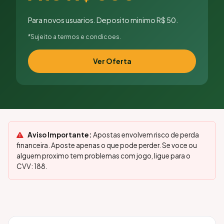
Para novos usuarios. Deposito minimo R$ 50.
*Sujeito a termos e condicoes.
Ver Oferta
Aviso Importante:
Apostas envolvem risco de perda
financeira. Aposte apenas o que pode perder. Se voce ou
alguem proximo tem problemas com jogo, ligue para o
CVV: 188.