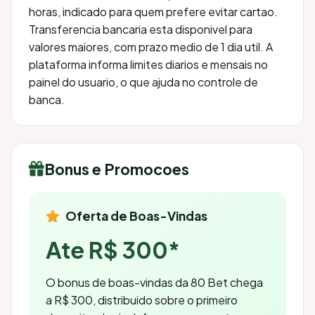
horas, indicado para quem prefere evitar cartao.
Transferencia bancaria esta disponivel para
valores maiores, com prazo medio de 1 dia util. A
plataforma informa limites diarios e mensais no
painel do usuario, o que ajuda no controle de
banca.
Bonus e Promocoes
Oferta de Boas-Vindas
Ate R$ 300*
O bonus de boas-vindas da 80 Bet chega
a R$ 300, distribuido sobre o primeiro