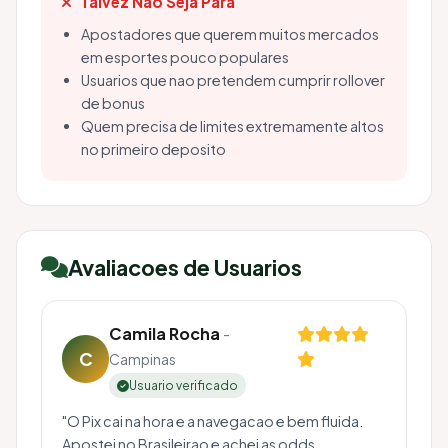
Talvez Nao Seja Para
Apostadores que querem muitos mercados
em esportes pouco populares
Usuarios que nao pretendem cumprir rollover
de bonus
Quem precisa de limites extremamente altos
no primeiro deposito
Avaliacoes de Usuarios
Camila Rocha
-
C
Campinas
Usuario verificado
"O Pix cai na hora e a navegacao e bem fluida.
Apostei no Brasileirao e achei as odds