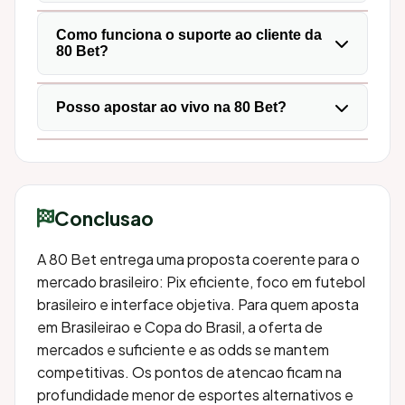
no painel do usuario, o que facilita o
apostar com frequencia, o bonus pode ser
A 80 Bet traz tenis, basquete e MMA, com foco
planejamento.
Como funciona o suporte ao cliente da
vantajoso. Para quem aposta ocasionalmente, a
em eventos principais. A oferta existe, mas a
80 Bet?
validade de 15 dias pode ser apertada. Nesse
profundidade de mercados e menor do que no
caso, e melhor avaliar se o bonus se encaixa na
futebol brasileiro. Para diversificacao basica, a
O suporte funciona via chat e e-mail em
rotina.
Posso apostar ao vivo na 80 Bet?
cobertura atende. Apostadores que buscam ligas
portugues, com tempo de resposta razoavel. Nos
menores ou mercados mais complexos podem
testes, o chat respondeu em poucos minutos e o
Sim, a plataforma oferece apostas ao vivo com
sentir limitacao.
e-mail retornou no mesmo dia. O atendimento foi
confirmacao rapida e atualizacao constante das
objetivo sobre bonus, limites e prazos de saque.
linhas. O delay observado foi de 1 a 2 segundos,
Ainda assim, guardar os protocolos e registrar
Conclusao
adequado para jogos populares. Como as odds
conversas e sempre uma boa pratica.
mudam rapidamente, o ideal e apostar com
A 80 Bet entrega uma proposta coerente para o
criterio e evitar entradas impulsivas. Em partidas
mercado brasileiro: Pix eficiente, foco em futebol
de alta liquidez, a experiencia tende a ser mais
brasileiro e interface objetiva. Para quem aposta
estavel.
em Brasileirao e Copa do Brasil, a oferta de
mercados e suficiente e as odds se mantem
competitivas. Os pontos de atencao ficam na
profundidade menor de esportes alternativos e