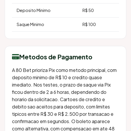
Deposito Minimo
R$ 50
Saque Minimo
R$ 100
Metodos de Pagamento
A 80 Bet prioriza Pix como metodo principal, com
deposito minimo de R$ 10 e credito quase
imediato. Nos testes, o prazo de saque via Pix
ficou dentro de 2 a 6 horas, dependendo do
horario da solicitacao. Cartoes de credito e
debito sao aceitos para deposito, com limites
tipicos entre R$ 30 e R$ 2.500 por transacao e
confirmacao em segundos. O boleto aparece
como alternativa, com compensacao em ate 48