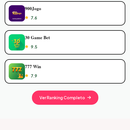
900Jogo
7.6
30 Game Bet
9.5
777 Win
7.9
Ver Ranking Completo