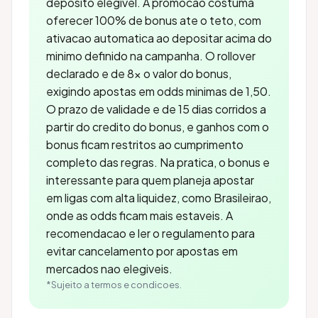
deposito elegivel. A promocao costuma
oferecer 100% de bonus ate o teto, com
ativacao automatica ao depositar acima do
minimo definido na campanha. O rollover
declarado e de 8x o valor do bonus,
exigindo apostas em odds minimas de 1,50.
O prazo de validade e de 15 dias corridos a
partir do credito do bonus, e ganhos com o
bonus ficam restritos ao cumprimento
completo das regras. Na pratica, o bonus e
interessante para quem planeja apostar
em ligas com alta liquidez, como Brasileirao,
onde as odds ficam mais estaveis. A
recomendacao e ler o regulamento para
evitar cancelamento por apostas em
mercados nao elegiveis.
*Sujeito a termos e condicoes.