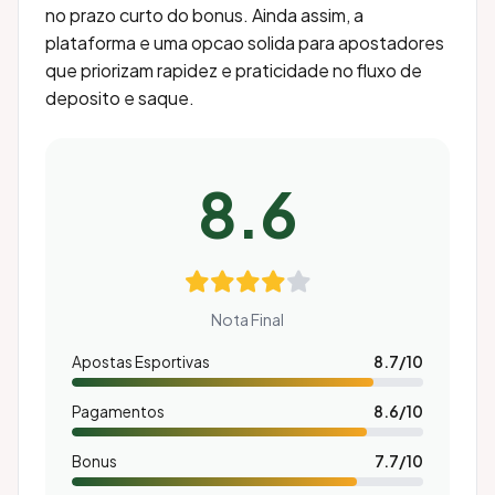
no prazo curto do bonus. Ainda assim, a
plataforma e uma opcao solida para apostadores
que priorizam rapidez e praticidade no fluxo de
deposito e saque.
8.6
Nota Final
Apostas Esportivas
8.7/10
Pagamentos
8.6/10
Bonus
7.7/10