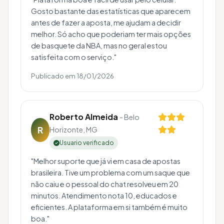
Gosto bastante das estatísticas que aparecem
antes de fazer a aposta, me ajudam a decidir
melhor. Só acho que poderiam ter mais opções
de basquete da NBA, mas no geral estou
satisfeita com o serviço."
Publicado em 18/01/2026
Roberto Almeida
- Belo
R
Horizonte, MG
Usuario verificado
"Melhor suporte que já vi em casa de apostas
brasileira. Tive um problema com um saque que
não caiu e o pessoal do chat resolveu em 20
minutos. Atendimento nota 10, educados e
eficientes. A plataforma em si também é muito
boa."