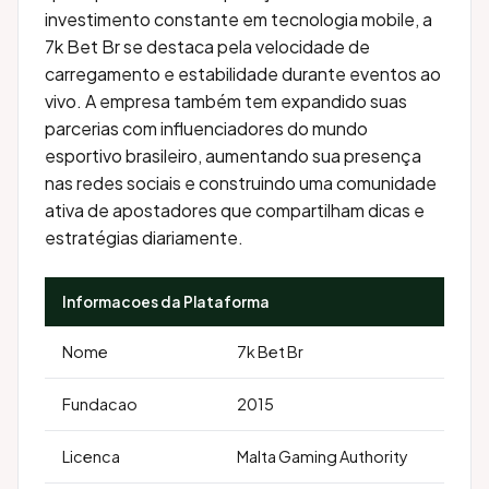
investimento constante em tecnologia mobile, a
7k Bet Br se destaca pela velocidade de
carregamento e estabilidade durante eventos ao
vivo. A empresa também tem expandido suas
parcerias com influenciadores do mundo
esportivo brasileiro, aumentando sua presença
nas redes sociais e construindo uma comunidade
ativa de apostadores que compartilham dicas e
estratégias diariamente.
Informacoes da Plataforma
Nome
7k Bet Br
Fundacao
2015
Licenca
Malta Gaming Authority