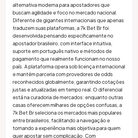
alternativa moderna para apostadores que
buscam agilidade e foco no mercado nacional.
Diferente de gigantes internacionais que apenas
traduzem suas plataformas, a 7k Bet Br foi
desenvolvida pensando especificamente no
apostador brasileiro, com interface intuitiva,
suporte em português nativo e métodos de
pagamento que realmente funcionam no nosso
país. A plataforma opera sob licença internacional
e mantém parceria com provedores de odds
reconhecidos globalmente, garantindo cotações
justas e atualizadas em tempo real. O diferencial
está na curadoria de mercados: enquanto outras
casas oferecem milhares de opções confusas, a
7k Bet Br seleciona os mercados mais populares
entre brasileiros, facilitando a navegação e
tornando a experiência mais objetiva para quem
quer apostar sem complicação. Com