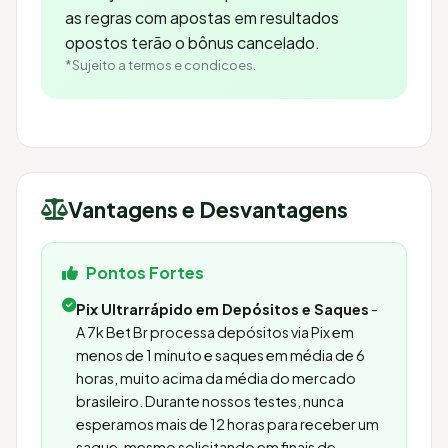
as regras com apostas em resultados
opostos terão o bônus cancelado.
*Sujeito a termos e condicoes.
Vantagens e Desvantagens
Pontos Fortes
Pix Ultrarrápido em Depósitos e Saques
-
A 7k Bet Br processa depósitos via Pix em
menos de 1 minuto e saques em média de 6
horas, muito acima da média do mercado
brasileiro. Durante nossos testes, nunca
esperamos mais de 12 horas para receber um
saque, mesmo solicitando em finais de