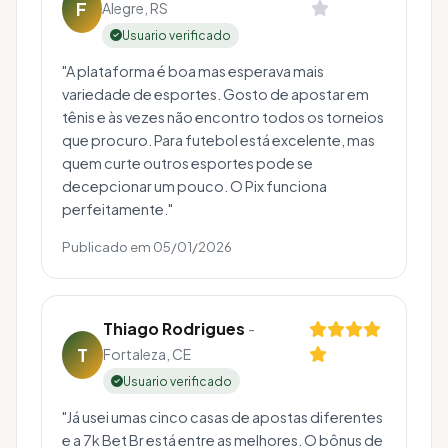
F
Alegre, RS
Usuario verificado
"A plataforma é boa mas esperava mais
variedade de esportes. Gosto de apostar em
tênis e às vezes não encontro todos os torneios
que procuro. Para futebol está excelente, mas
quem curte outros esportes pode se
decepcionar um pouco. O Pix funciona
perfeitamente."
Publicado em 05/01/2026
Thiago Rodrigues
-
T
Fortaleza, CE
Usuario verificado
"Já usei umas cinco casas de apostas diferentes
e a 7k Bet Br está entre as melhores. O bônus de