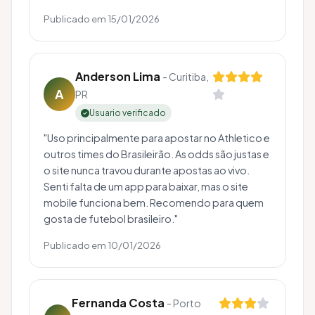
Publicado em 15/01/2026
Anderson Lima
- Curitiba,
A
PR
Usuario verificado
"Uso principalmente para apostar no Athletico e
outros times do Brasileirão. As odds são justas e
o site nunca travou durante apostas ao vivo.
Senti falta de um app para baixar, mas o site
mobile funciona bem. Recomendo para quem
gosta de futebol brasileiro."
Publicado em 10/01/2026
Fernanda Costa
- Porto