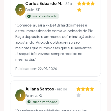
Carlos Eduardo M.
- São
C
Paulo, SP
Usuario verificado
"Comecei a usar a 7k Bet Br há dois meses e
estou impressionado com a velocidade do Pix.
Faço depósito e em menos de 1 minuto já estou
apostando. As odds do Brasileirão são
melhores que outras casas que eu usava antes.
Já saquei três vezes e sempre recebo no
mesmo dia."
Publicado em 22/01/2026
Juliana Santos
- Rio de
J
Janeiro, RJ
Usuario verificado
"Plataforma boa e fácil de usar pelo celular.