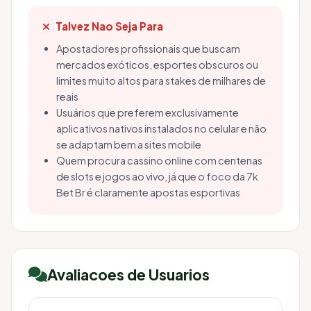
Talvez Nao Seja Para
Apostadores profissionais que buscam
mercados exóticos, esportes obscuros ou
limites muito altos para stakes de milhares de
reais
Usuários que preferem exclusivamente
aplicativos nativos instalados no celular e não
se adaptam bem a sites mobile
Quem procura cassino online com centenas
de slots e jogos ao vivo, já que o foco da 7k
Bet Br é claramente apostas esportivas
Avaliacoes de Usuarios