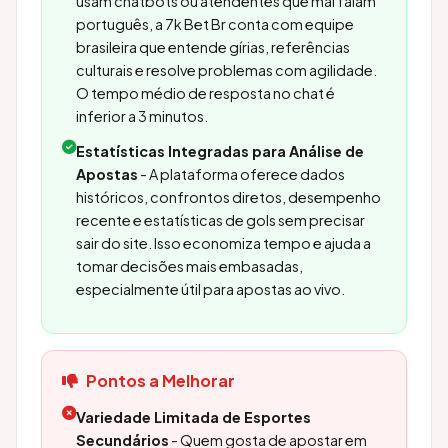
usam chatbots ou atendentes que mal falam
português, a 7k Bet Br conta com equipe
brasileira que entende gírias, referências
culturais e resolve problemas com agilidade.
O tempo médio de resposta no chat é
inferior a 3 minutos.
Estatísticas Integradas para Análise de
Apostas
- A plataforma oferece dados
históricos, confrontos diretos, desempenho
recente e estatísticas de gols sem precisar
sair do site. Isso economiza tempo e ajuda a
tomar decisões mais embasadas,
especialmente útil para apostas ao vivo.
Pontos a Melhorar
Variedade Limitada de Esportes
Secundários
- Quem gosta de apostar em