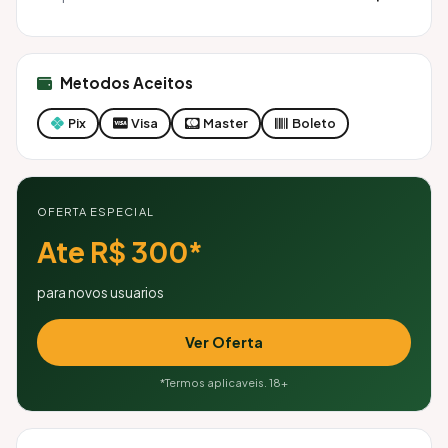
Metodos Aceitos
Pix
Visa
Master
Boleto
OFERTA ESPECIAL
Ate R$ 300*
para novos usuarios
Ver Oferta
*Termos aplicaveis. 18+