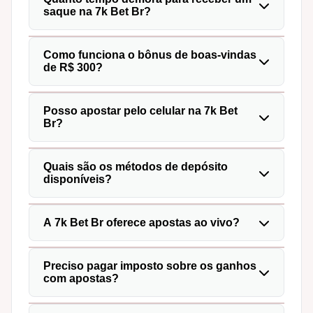
saque na 7k Bet Br?
Os saques via Pix na 7k Bet Br são processados
Como funciona o bônus de boas-vindas
em até 24 horas conforme os termos oficiais, mas
de R$ 300?
na prática observamos tempos muito menores
durante nossos testes. Das cinco solicitações de
O bônus de boas-vindas da 7k Bet Br oferece
Posso apostar pelo celular na 7k Bet
saque que fizemos, quatro foram creditadas em
100% do valor do seu primeiro depósito até o
Br?
menos de 8 horas e uma levou cerca de 12 horas
máximo de R$ 300. Isso significa que se você
por ter sido solicitada em um domingo à noite. O
depositar R$ 150, receberá mais R$ 150 de
Sim, a 7k Bet Br oferece uma versão mobile
tempo médio ficou em torno de 6 horas. É
Quais são os métodos de depósito
bônus, totalizando R$ 300 na conta. Se
totalmente otimizada que funciona
disponíveis?
importante destacar que o primeiro saque pode
depositar R$ 300 ou mais, receberá o limite
perfeitamente em smartphones e tablets
demorar um pouco mais porque a plataforma
máximo de R$ 300 em bônus. O depósito mínimo
Android e iOS. Você não precisa baixar nenhum
A 7k Bet Br aceita Pix, cartões de crédito e
precisa verificar seus documentos de identidade.
para ativar a promoção é de apenas R$ 30,
A 7k Bet Br oferece apostas ao vivo?
aplicativo - basta acessar o site pelo navegador
débito (Visa e Mastercard), boleto bancário e
Esse processo de verificação levou 4 horas úteis
tornando-a acessível para iniciantes. Para liberar
do seu celular que a plataforma se adapta
transferência bancária (TED/DOC). O Pix é sem
no nosso caso, mas pode variar dependendo da
Sim, a 7k Bet Br possui uma seção robusta de
o bônus e poder sacar os ganhos, você precisa
automaticamente ao tamanho da tela. Durante
dúvida o método mais popular e eficiente, com
Preciso pagar imposto sobre os ganhos
qualidade dos documentos enviados e do volume
apostas ao vivo com cobertura especialmente
cumprir um rollover de 5x o valor do bônus em
nossos testes, o site mobile carregou em menos
com apostas?
depósito mínimo de R$ 20, máximo de R$ 10.000
de solicitações. Após a primeira aprovação, os
boa para futebol brasileiro e europeu. Durante os
apostas com odds mínimas de 1.65. Por exemplo,
de 2 segundos mesmo em conexões 4G
por transação e crédito instantâneo na maioria
saques subsequentes são mais rápidos.
jogos, você pode apostar em diversos mercados
se recebeu R$ 300 de bônus, precisa fazer
Sim, de acordo com a legislação brasileira vigente