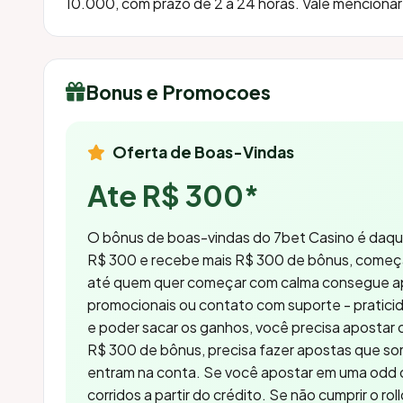
10.000, com prazo de 2 a 24 horas. Vale mencionar
Bonus e Promocoes
Oferta de Boas-Vindas
Ate R$ 300*
O bônus de boas-vindas do 7bet Casino é daque
R$ 300 e recebe mais R$ 300 de bônus, começan
até quem quer começar com calma consegue apr
promocionais ou contato com suporte - praticida
e poder sacar os ganhos, você precisa apostar 
R$ 300 de bônus, precisa fazer apostas que so
entram na conta. Se você apostar em uma odd de
corridos a partir do crédito. Se não cumprir o r