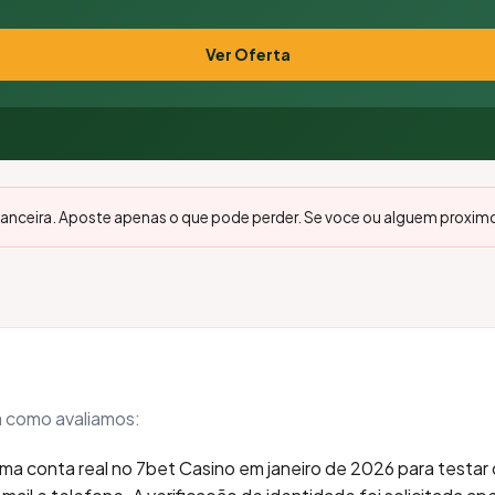
Ver Oferta
nanceira. Aposte apenas o que pode perder. Se voce ou alguem proximo
a como avaliamos:
ma conta real no 7bet Casino em janeiro de 2026 para testar 