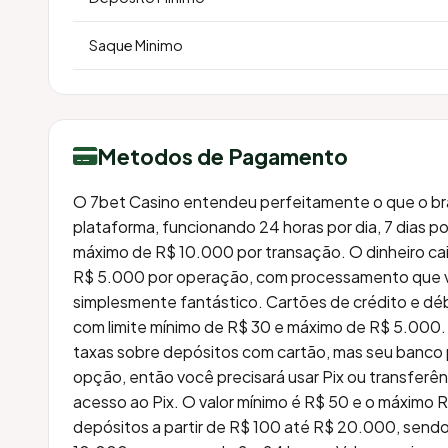
Saque Minimo
Metodos de Pagamento
O 7bet Casino entendeu perfeitamente o que o bra
plataforma, funcionando 24 horas por dia, 7 dias po
máximo de R$ 10.000 por transação. O dinheiro cai
R$ 5.000 por operação, com processamento que var
simplesmente fantástico. Cartões de crédito e dé
com limite mínimo de R$ 30 e máximo de R$ 5.000. 
taxas sobre depósitos com cartão, mas seu banco p
opção, então você precisará usar Pix ou transferên
acesso ao Pix. O valor mínimo é R$ 50 e o máximo
depósitos a partir de R$ 100 até R$ 20.000, sendo 