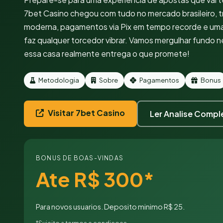
7bet Casino chegou com tudo no mercado brasileiro, 
moderna, pagamentos via Pix em tempo recorde e uma
faz qualquer torcedor vibrar. Vamos mergulhar fundo ne
essa casa realmente entrega o que promete!
Metodologia
Sobre
Pagamentos
Bonus
Visitar 7bet Casino
Ler Analise Compl
BONUS DE BOAS-VINDAS
Ate R$ 300*
Para novos usuarios. Deposito minimo R$ 25.