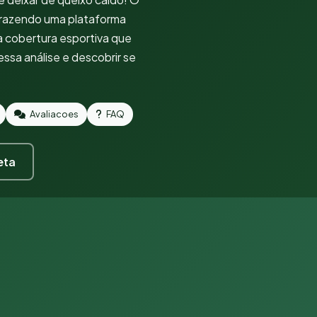
trazendo uma plataforma
 cobertura esportiva que
ssa análise e descobrir se
Avaliacoes
FAQ
eta