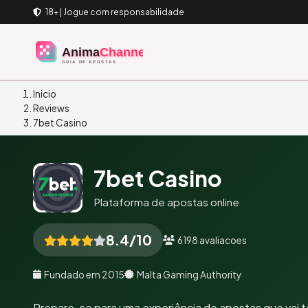
18+ | Jogue com responsabilidade
Inicio
Reviews
7bet Casino
7bet Casino
Plataforma de apostas online
8.4/10
6198 avaliacoes
Fundado em 2015
Malta Gaming Authority
Prepare-se para uma experiência de apostas que vai t