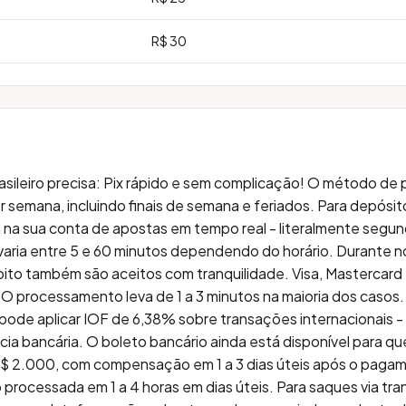
R$ 30
sileiro precisa: Pix rápido e sem complicação! O método de 
r semana, incluindo finais de semana e feriados. Para depósito
 na sua conta de apostas em tempo real - literalmente segun
ia entre 5 e 60 minutos dependendo do horário. Durante nos
bito também são aceitos com tranquilidade. Visa, Mastercard
O processamento leva de 1 a 3 minutos na maioria dos casos
ode aplicar IOF de 6,38% sobre transações internacionais - 
cia bancária. O boleto bancário ainda está disponível para 
 R$ 2.000, com compensação em 1 a 3 dias úteis após o paga
processada em 1 a 4 horas em dias úteis. Para saques via tran