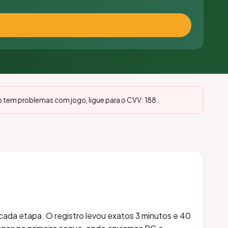
 tem problemas com jogo, ligue para o CVV: 188.
cada etapa. O registro levou exatos 3 minutos e 40