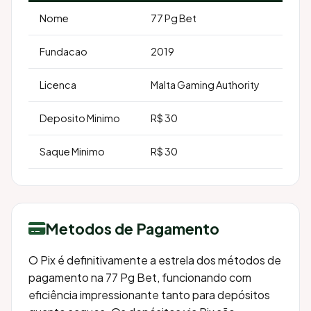
Nome
77 Pg Bet
Fundacao
2019
Licenca
Malta Gaming Authority
Deposito Minimo
R$ 30
Saque Minimo
R$ 30
Metodos de Pagamento
O Pix é definitivamente a estrela dos métodos de
pagamento na 77 Pg Bet, funcionando com
eficiência impressionante tanto para depósitos