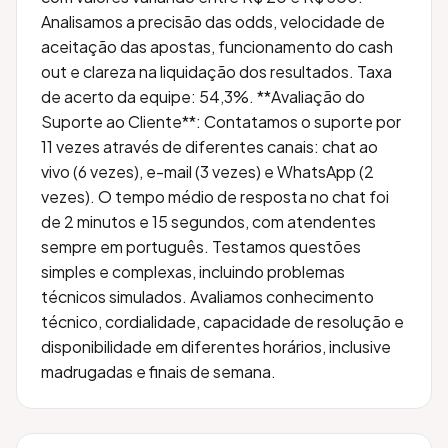
Analisamos a precisão das odds, velocidade de
aceitação das apostas, funcionamento do cash
out e clareza na liquidação dos resultados. Taxa
de acerto da equipe: 54,3%. **Avaliação do
Suporte ao Cliente**: Contatamos o suporte por
11 vezes através de diferentes canais: chat ao
vivo (6 vezes), e-mail (3 vezes) e WhatsApp (2
vezes). O tempo médio de resposta no chat foi
de 2 minutos e 15 segundos, com atendentes
sempre em português. Testamos questões
simples e complexas, incluindo problemas
técnicos simulados. Avaliamos conhecimento
técnico, cordialidade, capacidade de resolução e
disponibilidade em diferentes horários, inclusive
madrugadas e finais de semana.