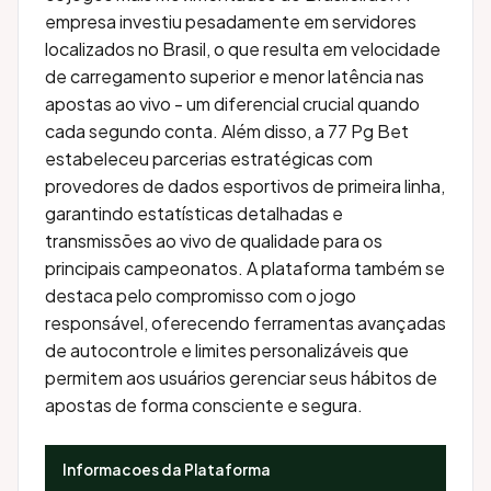
empresa investiu pesadamente em servidores
localizados no Brasil, o que resulta em velocidade
de carregamento superior e menor latência nas
apostas ao vivo - um diferencial crucial quando
cada segundo conta. Além disso, a 77 Pg Bet
estabeleceu parcerias estratégicas com
provedores de dados esportivos de primeira linha,
garantindo estatísticas detalhadas e
transmissões ao vivo de qualidade para os
principais campeonatos. A plataforma também se
destaca pelo compromisso com o jogo
responsável, oferecendo ferramentas avançadas
de autocontrole e limites personalizáveis que
permitem aos usuários gerenciar seus hábitos de
apostas de forma consciente e segura.
Informacoes da Plataforma