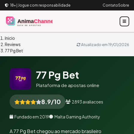
18+ | Jogue com responsabilidade
Contato
Sobre
Inicio
Reviews
Atualizado em 19/01/2026
77 Pg Bet
77 Pg Bet
Plataforma de apostas online
8.9/10
2893 avaliacoes
Fundado em 2019
Malta Gaming Authority
A 77 Pg Bet chegou ao mercado brasileiro