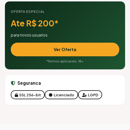
OFERTA ESPECIAL
Ate R$ 200*
para novos usuarios
Ver Oferta
*Termos aplicaveis. 18+
Seguranca
SSL 256-bit
Licenciado
LGPD