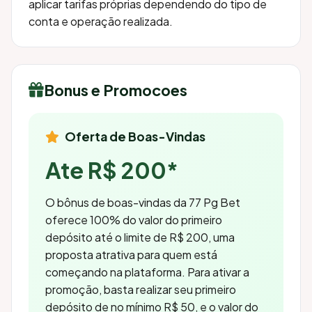
aplicar tarifas próprias dependendo do tipo de
conta e operação realizada.
Bonus e Promocoes
Oferta de Boas-Vindas
Ate R$ 200*
O bônus de boas-vindas da 77 Pg Bet
oferece 100% do valor do primeiro
depósito até o limite de R$ 200, uma
proposta atrativa para quem está
começando na plataforma. Para ativar a
promoção, basta realizar seu primeiro
depósito de no mínimo R$ 50, e o valor do