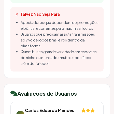
Talvez Nao Seja Para
Apostadores que dependem de promoções
e bônus recorrentes para maximizar lucros
Usuários que precisam assistir transmissões
ao vivo de jogos brasileiros dentro da
plataforma
Quem busca grande variedade em esportes
de nicho ou mercados muito específicos
além do futebol
Avaliacoes de Usuarios
Carlos Eduardo Mendes
-