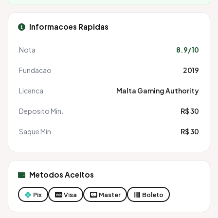
Informacoes Rapidas
Nota
8.9/10
Fundacao
2019
Licenca
Malta Gaming Authority
Deposito Min.
R$ 30
Saque Min.
R$ 30
Metodos Aceitos
Pix
Visa
Master
Boleto