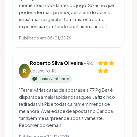
momentos importantes do jogo. Só acho que
poderia ter mais promoções além do bônus
inicial, mas no geral estou satisfeita com a
experiência e pretendo continuar usando."
Publicado em 08/01/2026
Roberto Silva Oliveira
- Rio
R
de Janeiro, RJ
Usuario verificado
"Testei várias casas de apostas e a 77 Pg Bet é
disparada a mais rápida nos saques. Já fiz cinco
retiradas via Pix e todas caíram em menos de
meia hora. A variedade de apostas no Carioca
também me surpreendeu positivamente.
Recomendo demais!"
Publicado em 22/12/2025