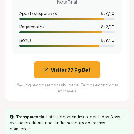
Nota Final
Apostas Esportivas
8.7/10
Pagamentos
8.9/10
Bonus
8.9/10
Visitar 77 Pg Bet
18+ | Jogue com responsabilidade | Termos e condicoes
aplicaveis
Transparencia:
Este site contem links de afiliados. Nossa
avaliacao editorial nao e influenciada por parcerias
comerciais.