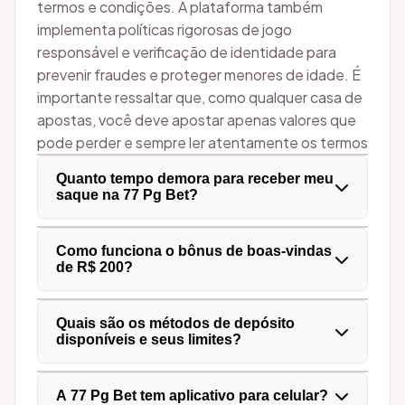
termos e condições. A plataforma também
implementa políticas rigorosas de jogo
responsável e verificação de identidade para
prevenir fraudes e proteger menores de idade. É
importante ressaltar que, como qualquer casa de
apostas, você deve apostar apenas valores que
pode perder e sempre ler atentamente os termos
de bônus e promoções. A 77 Pg Bet fornece
Quanto tempo demora para receber meu
ferramentas de autoexclusão e limites de
saque na 77 Pg Bet?
depósito personalizáveis para ajudar os usuários a
manterem controle sobre suas atividades de
O tempo de processamento dos saques na 77 Pg
Como funciona o bônus de boas-vindas
apostas.
Bet varia conforme o método escolhido. O Pix,
de R$ 200?
que é o mais popular e recomendado, processa
saques em média entre 15 e 40 minutos durante
O bônus de boas-vindas da 77 Pg Bet oferece
Quais são os métodos de depósito
horário comercial (das 8h às 18h em dias úteis). Em
100% do valor do seu primeiro depósito até o
disponíveis e seus limites?
finais de semana, feriados ou horários noturnos, o
máximo de R$ 200. Para receber, você precisa
processamento pode levar até 2 horas, mas
fazer um depósito mínimo de R$ 50 após
A 77 Pg Bet oferece diversos métodos de
raramente ultrapassa esse período. Para saques
A 77 Pg Bet tem aplicativo para celular?
completar seu cadastro. O valor do bônus é
depósito para atender diferentes preferências