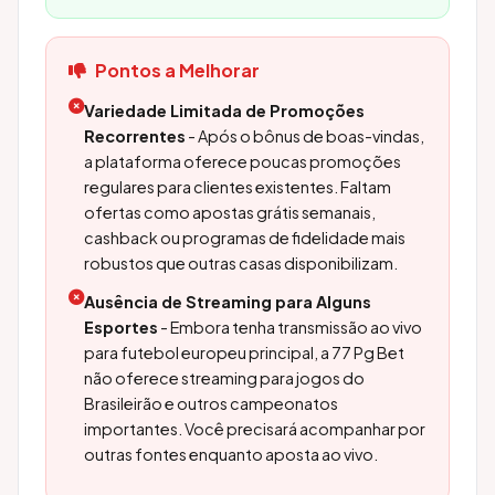
Pontos a Melhorar
Variedade Limitada de Promoções
Recorrentes
- Após o bônus de boas-vindas,
a plataforma oferece poucas promoções
regulares para clientes existentes. Faltam
ofertas como apostas grátis semanais,
cashback ou programas de fidelidade mais
robustos que outras casas disponibilizam.
Ausência de Streaming para Alguns
Esportes
- Embora tenha transmissão ao vivo
para futebol europeu principal, a 77 Pg Bet
não oferece streaming para jogos do
Brasileirão e outros campeonatos
importantes. Você precisará acompanhar por
outras fontes enquanto aposta ao vivo.