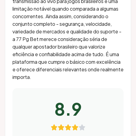
transmissão ao vivo para jogos brasileiros é uma
limitação notável quando comparada a algumas
concorrentes. Ainda assim, considerando o
conjunto completo - segurança, velocidade,
variedade de mercados e qualidade do suporte -
a 77 Pg Bet merece consideração séria de
qualquer apostador brasileiro que valorize
eficiência e confiabilidade acima de tudo. É uma
plataforma que cumpre o básico com excelência
e oferece diferenciais relevantes onde realmente
importa.
8.9