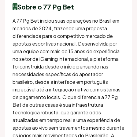
Sobre o 77 Pg Bet
A 77 Pg Bet iniciou suas operações no Brasil em
meados de 2024, trazendo uma proposta
diferenciada para o competitivo mercado de
apostas esportivas nacional. Desenvolvida por
uma equipe com mais de 15 anos de experiência
no setor de iGaming internacional, a plataforma
foi construída desde o início pensando nas
necessidades específicas do apostador
brasileiro, desde a interface em português
impecável até a integração nativa com sistemas
de pagamento locais. O que diferencia a 77 Pg
Bet de outras casas é sua infraestrutura
tecnológica robusta, que garante odds
atualizadas em tempo real e uma experiência de
apostas ao vivo sem travamentos mesmo durante
os jogos mais movimentados do Brasileirão. A