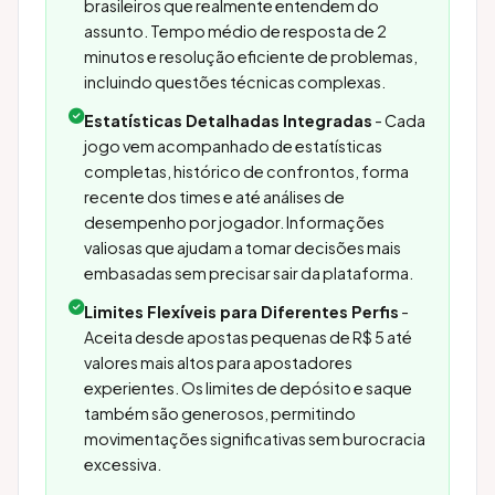
brasileiros que realmente entendem do
assunto. Tempo médio de resposta de 2
minutos e resolução eficiente de problemas,
incluindo questões técnicas complexas.
Estatísticas Detalhadas Integradas
- Cada
jogo vem acompanhado de estatísticas
completas, histórico de confrontos, forma
recente dos times e até análises de
desempenho por jogador. Informações
valiosas que ajudam a tomar decisões mais
embasadas sem precisar sair da plataforma.
Limites Flexíveis para Diferentes Perfis
-
Aceita desde apostas pequenas de R$ 5 até
valores mais altos para apostadores
experientes. Os limites de depósito e saque
também são generosos, permitindo
movimentações significativas sem burocracia
excessiva.