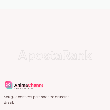
ApostaRank
Seu guia confiavel para apostas online no
Brasil.