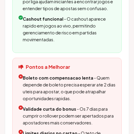
por liga ajudam iniciantes a encontrar jogos e
entender tipos de apostas sem confusao.
Cashout funcional
- O cashout aparece
rapido em jogos ao vivo, permitindo
gerenciamento de risco em partidas
movimentadas.
Pontos a Melhorar
Boleto com compensacao lenta
- Quem
depende de boleto precisa esperar ate 2 dias
uteis para apostar, o que pode atrapalhar
oportunidades rapidas.
Validade curta do bonus
- Os 7 dias para
cumprir o rollover podem ser apertados para
apostadores mais conservadores.
Limites diarios no cartao
- O teto de