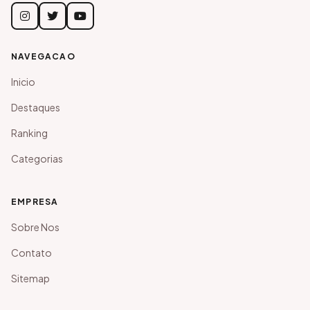
NAVEGACAO
Inicio
Destaques
Ranking
Categorias
EMPRESA
Sobre Nos
Contato
Sitemap