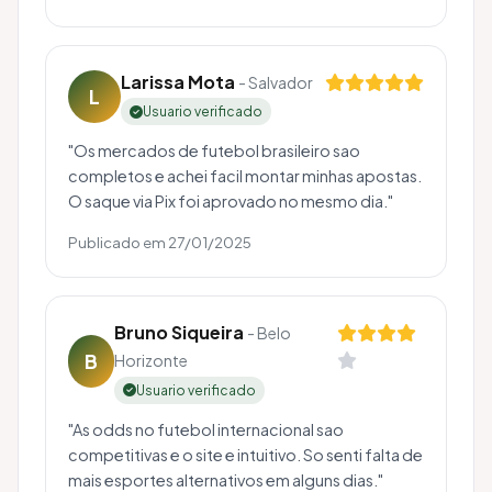
Larissa Mota
- Salvador
L
Usuario verificado
"Os mercados de futebol brasileiro sao
completos e achei facil montar minhas apostas.
O saque via Pix foi aprovado no mesmo dia."
Publicado em 27/01/2025
Bruno Siqueira
- Belo
B
Horizonte
Usuario verificado
"As odds no futebol internacional sao
competitivas e o site e intuitivo. So senti falta de
mais esportes alternativos em alguns dias."