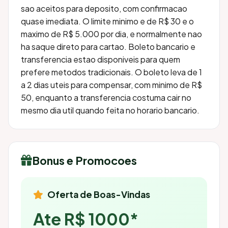
sao aceitos para deposito, com confirmacao
quase imediata. O limite minimo e de R$ 30 e o
maximo de R$ 5.000 por dia, e normalmente nao
ha saque direto para cartao. Boleto bancario e
transferencia estao disponiveis para quem
prefere metodos tradicionais. O boleto leva de 1
a 2 dias uteis para compensar, com minimo de R$
50, enquanto a transferencia costuma cair no
mesmo dia util quando feita no horario bancario.
Bonus e Promocoes
Oferta de Boas-Vindas
Ate R$ 1000*