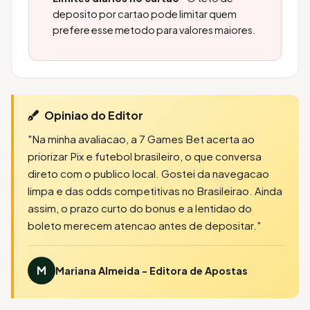
deposito por cartao pode limitar quem
prefere esse metodo para valores maiores.
Opiniao do Editor
"Na minha avaliacao, a 7 Games Bet acerta ao
priorizar Pix e futebol brasileiro, o que conversa
direto com o publico local. Gostei da navegacao
limpa e das odds competitivas no Brasileirao. Ainda
assim, o prazo curto do bonus e a lentidao do
boleto merecem atencao antes de depositar."
M
Mariana Almeida - Editora de Apostas