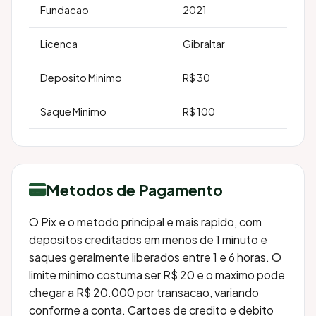
Fundacao
2021
Licenca
Gibraltar
Deposito Minimo
R$ 30
Saque Minimo
R$ 100
Metodos de Pagamento
O Pix e o metodo principal e mais rapido, com
depositos creditados em menos de 1 minuto e
saques geralmente liberados entre 1 e 6 horas. O
limite minimo costuma ser R$ 20 e o maximo pode
chegar a R$ 20.000 por transacao, variando
conforme a conta. Cartoes de credito e debito