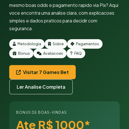
mesmo boas odds e pagamento rapido via Pix? Aqui
voce encontra uma analise clara, com explicacoes
simples e dados praticos para decidir com
seguranca.
Metodologia
Sobre
Pagamentos
Bonus
Avaliacoes
FAQ
Visitar 7 Games Bet
Ler Analise Completa
BONUS DE BOAS-VINDAS
Ate R$ 1000*