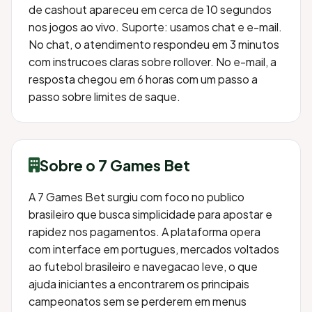
de cashout apareceu em cerca de 10 segundos
nos jogos ao vivo. Suporte: usamos chat e e-mail.
No chat, o atendimento respondeu em 3 minutos
com instrucoes claras sobre rollover. No e-mail, a
resposta chegou em 6 horas com um passo a
passo sobre limites de saque.
Sobre o 7 Games Bet
A 7 Games Bet surgiu com foco no publico
brasileiro que busca simplicidade para apostar e
rapidez nos pagamentos. A plataforma opera
com interface em portugues, mercados voltados
ao futebol brasileiro e navegacao leve, o que
ajuda iniciantes a encontrarem os principais
campeonatos sem se perderem em menus