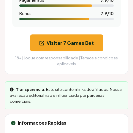
Pagamentos
7.9/10
Bonus
7.9/10
Visitar 7 Games Bet
18+ | Jogue com responsabilidade | Termos e condicoes
aplicaveis
Transparencia:
Este site contem links de afiliados. Nossa
avaliacao editorial nao e influenciada por parcerias
comerciais.
Informacoes Rapidas