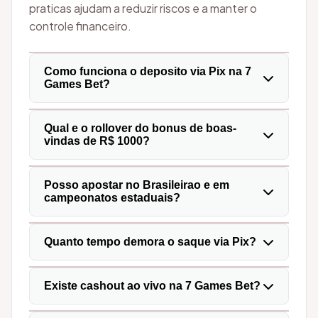
praticas ajudam a reduzir riscos e a manter o
controle financeiro.
Como funciona o deposito via Pix na 7
Games Bet?
O Pix e o metodo mais rapido e costuma creditar
Qual e o rollover do bonus de boas-
o saldo em segundos. Basta selecionar Pix, gerar
vindas de R$ 1000?
a chave ou QR Code e confirmar no app do
banco. O limite minimo geralmente e R$ 20, e o
O bonus normalmente exige rollover de 6x sobre
Posso apostar no Brasileirao e em
maximo por transacao pode variar conforme o
o valor do bonus, com odds minimas de 1.50. Isso
campeonatos estaduais?
perfil. O sistema costuma liberar o saldo
significa que, se voce receber R$ 200 de bonus,
automaticamente apos a confirmacao.
precisa apostar R$ 1200 antes de sacar esse
Sim, a 7 Games Bet destaca o futebol brasileiro
Quanto tempo demora o saque via Pix?
valor. A validade costuma ser de 7 dias, entao e
com Brasileirao Serie A e B, Copa do Brasil e
essencial planejar apostas com criterio. Evite
estaduais como Paulista e Carioca. Os mercados
Nos testes, o saque foi aprovado em cerca de 1
apostas muito arriscadas apenas para cumprir o
incluem resultado final, total de gols e ambos
Existe cashout ao vivo na 7 Games Bet?
hora, embora o prazo informado seja de ate 24
requisito.
marcam. Isso facilita tanto apostas simples
horas. Em geral, o Pix e o meio mais rapido para