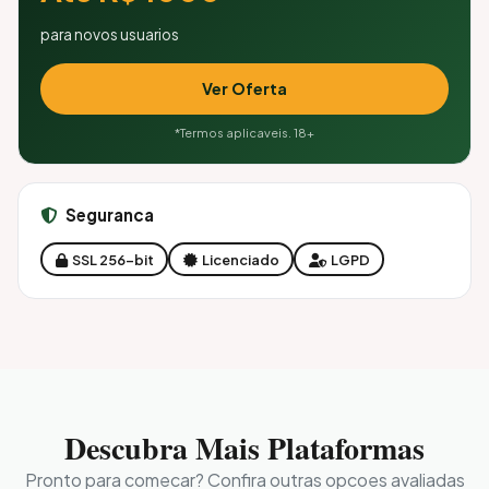
para novos usuarios
Ver Oferta
*Termos aplicaveis. 18+
Seguranca
SSL 256-bit
Licenciado
LGPD
Descubra Mais Plataformas
Pronto para comecar? Confira outras opcoes avaliadas