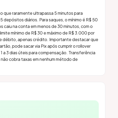
to que raramente ultrapassa 5 minutos para
 5 depósitos diários. Para saques, o mínimo é R$ 50
mos caiu na conta em menos de 30 minutos, com o
 limite mínimo de R$ 30 e máximo de R$ 3.000 por
e débito, apenas crédito. Importante destacar que
ão, pode sacar via Pix após cumprir o rollover
1 a 3 dias úteis para compensação. Transferência
casa não cobra taxas em nenhum método de