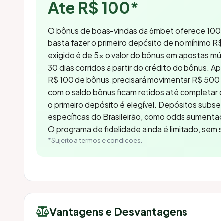
Ate R$ 100*
O bônus de boas-vindas da 6mbet oferece 100% 
basta fazer o primeiro depósito de no mínimo R
exigido é de 5x o valor do bônus em apostas múl
30 dias corridos a partir do crédito do bônus. 
R$ 100 de bônus, precisará movimentar R$ 500 e
com o saldo bônus ficam retidos até completar
o primeiro depósito é elegível. Depósitos su
específicas do Brasileirão, como odds aumenta
O programa de fidelidade ainda é limitado, sem
*Sujeito a termos e condicoes.
Vantagens e Desvantagens