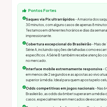
Pontos Fortes
Saques via Pix ultrarrápidos
- A maioria dos saq
30 minutos, com alguns casos de apenas 8 minutos 
Testamos em diferentes horários e dias da seman
impressionante.
Cobertura excepcional do Brasileirão
- Mais de
Série A, incluindo opções detalhadas como escan
específicos. A Série B também recebe atenção c
no mercado.
Interface mobile extremamente responsiva
- 
em menos de 2 segundos e as apostas ao vivo atu
superior à média. Ideal para quem aposta pelo celu
Odds competitivas em jogos nacionais
- Nas 6
Brasileirão, as odds da 6mbet superaram a médi
casos, especialmente em mercados de escanteios