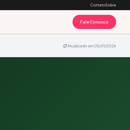
Contato
Sobre
Fale Conosco
Atualizado em 05/01/2026