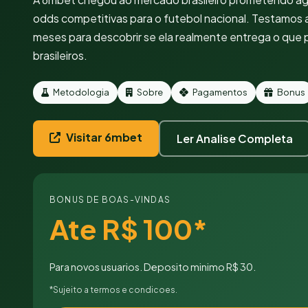
odds competitivas para o futebol nacional. Testamos 
meses para descobrir se ela realmente entrega o que
brasileiros.
Metodologia
Sobre
Pagamentos
Bonus
Visitar 6mbet
Ler Analise Completa
BONUS DE BOAS-VINDAS
Ate R$ 100*
Para novos usuarios. Deposito minimo R$ 30.
*Sujeito a termos e condicoes.