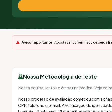
Aviso Importante:
Apostas envolvem risco de perda fi
Nossa Metodologia de Teste
Nossa equipe testou o 6mbet na pratica. Veja com
Nosso processo de avaliação começou com a criaçã
CPF, telefone e e-mail. A verificação de identida
brasileiro. Realizamos 12 depósitos ao longo de trê