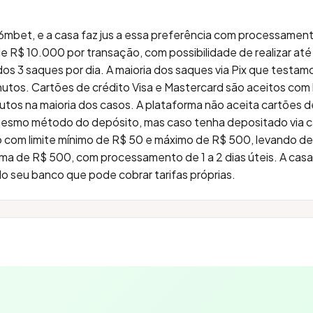
6mbet, e a casa faz jus a essa preferência com processamen
e R$ 10.000 por transação, com possibilidade de realizar até
s 3 saques por dia. A maioria dos saques via Pix que testa
nutos. Cartões de crédito Visa e Mastercard são aceitos com
tos na maioria dos casos. A plataforma não aceita cartões d
smo método do depósito, mas caso tenha depositado via cart
 com limite mínimo de R$ 50 e máximo de R$ 500, levando de 
 acima de R$ 500, com processamento de 1 a 2 dias úteis. A 
 seu banco que pode cobrar tarifas próprias.