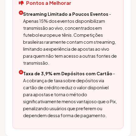
Pontos a Melhorar
Streaming Limitado a Poucos Eventos
-
Apenas 15% dos eventos disponibilizam
transmissão ao vivo, concentrados em
futebol europeu e tênis. Competições
brasileiras raramente contam com streaming,
limitando a experiência de apostas ao vivo
para quem não tem acesso a outras fontes de
transmissão.
Taxa de 3,9% em Depósitos com Cartão
-
A cobrança de taxa sobre depósitos via
cartão de crédito reduz o valor disponível
para apostas e torna o método
significativamente menos vantajoso que o Pix,
penalizando usuários que preferem ou
dependem dessa forma de pagamento.