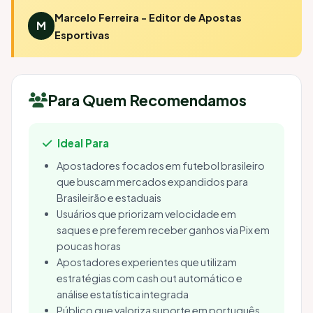
Marcelo Ferreira - Editor de Apostas
M
Esportivas
Para Quem Recomendamos
Ideal Para
Apostadores focados em futebol brasileiro
que buscam mercados expandidos para
Brasileirão e estaduais
Usuários que priorizam velocidade em
saques e preferem receber ganhos via Pix em
poucas horas
Apostadores experientes que utilizam
estratégias com cash out automático e
análise estatística integrada
Público que valoriza suporte em português