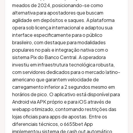
meados de 2024, posicionando-se como
alternativa para apostadores que buscam
agilidade em depósitos e saques. A plataforma
opera sob licença internacional e adaptou sua
interface especificamente para o público
brasileiro, com destaque para modalidades
populares no país e integração nativa com o
sistema Pix do Banco Central. A operadora
investiu em infraestrutura tecnológica robusta,
com servidores dedicados para o mercado latino-
americano que garantem velocidade de
carregamento inferior a 2 segundos mesmo em
horários de pico. O aplicativo está disponível para
Android via APK próprio e para iOS através de
webapp otimizado, contornando restrições das
lojas oficiais para apps de apostas. Entre os
diferenciais técnicos, o 6655bet App
implementou sistema de cash out automático