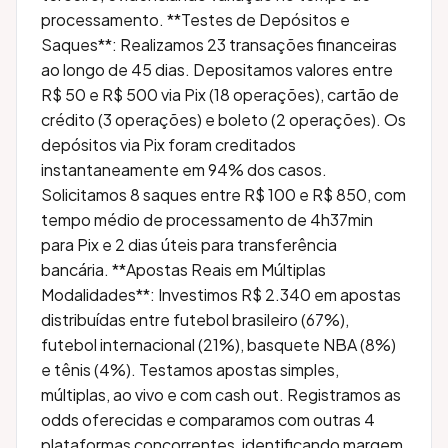
processamento. **Testes de Depósitos e
Saques**: Realizamos 23 transações financeiras
ao longo de 45 dias. Depositamos valores entre
R$ 50 e R$ 500 via Pix (18 operações), cartão de
crédito (3 operações) e boleto (2 operações). Os
depósitos via Pix foram creditados
instantaneamente em 94% dos casos.
Solicitamos 8 saques entre R$ 100 e R$ 850, com
tempo médio de processamento de 4h37min
para Pix e 2 dias úteis para transferência
bancária. **Apostas Reais em Múltiplas
Modalidades**: Investimos R$ 2.340 em apostas
distribuídas entre futebol brasileiro (67%),
futebol internacional (21%), basquete NBA (8%)
e tênis (4%). Testamos apostas simples,
múltiplas, ao vivo e com cash out. Registramos as
odds oferecidas e comparamos com outras 4
plataformas concorrentes, identificando margem