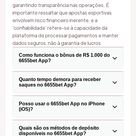
garantindo transparência nas operações. É
importante ressaltar que apostas esportivas
envolvem risco financeiro inerente, e a
'confiabilidade' refere-se à capacidade da
plataforma de processar pagamentos e manter
dados seguros, não à garantia de lucros.
Recomendamos apostar apenas valores que
Como funciona o bônus de R$ 1.000 do
você pode perder e verificar se apostas online
6655bet App?
são legais em sua jurisdição.
O bônus de boas-vindas oferece 100% do
Quanto tempo demora para receber
primeiro depósito até R$ 1.000, exclusivo para
saques no 6655bet App?
apostas esportivas. Para ativar, você deve
depositar no mínimo R$ 30 dentro de 7 dias após
Saques via Pix são processados em média entre 2
Posso usar o 6655bet App no iPhone
criar sua conta e inserir o código '6655SPORT'
e 5 horas durante dias úteis, segundo nossos
(iOS)?
antes de confirmar o depósito. Se depositar R$
testes com 6 transações. O saque mais rápido foi
500, por exemplo, receberá mais R$ 500 em
creditado em 47 minutos, enquanto o mais
Sim, usuários de iPhone podem acessar o
créditos bônus, totalizando R$ 1.000 para
Quais são os métodos de depósito
demorado levou 7 horas (solicitado numa sexta-
6655bet através de um webapp otimizado para
disponíveis no 6655bet App?
apostar. O rollover exige que você aposte o valor