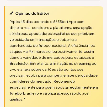
Opiniao do Editor
"Após 45 dias testando o 6655bet App com
dinheiro real, considero a plataforma uma opção
sólida para apostadores brasileiros que priorizam
velocidade em transações e cobertura
aprofundada de futebol nacional. A eficiência nos
saques via Pix impressionou positivamente, assim
como a variedade de mercados para estaduais e
Brasileirão. Entretanto, a limitação no streaming ao
vivo e a taxa sobre cartões são pontos que
precisam evoluir para competir em pé de igualdade
com líderes do mercado. Recomendo
especialmente para quem aposta regularmente em
futebol brasileiro e valoriza acesso rápido aos
ganhos."