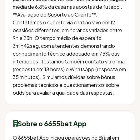
média de 6,8% da casa nas apostas de futebol.
**Avaliação do Suporte ao Cliente**:
Contatamos o suporte via chat ao vivo em 12
ocasiões diferentes, em horários variados entre
9h e 23h. O tempo médio de espera foi
3min42seg, com atendentes demonstrando
conhecimento técnico adequado em 75% das
interações. Testamos também contato via e-mail
(resposta em 18 horas) e WhatsApp (resposta em
35 minutos). Simulamos dúvidas sobre bônus,
problemas técnicos e questionamentos sobre
odds para avaliar a qualidade das respostas.
Sobre o 6655bet App
O 6655bet App iniciou operações no Brasil em