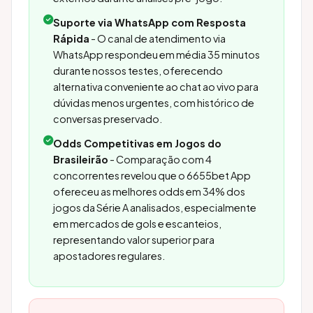
Suporte via WhatsApp com Resposta
Rápida
- O canal de atendimento via
WhatsApp respondeu em média 35 minutos
durante nossos testes, oferecendo
alternativa conveniente ao chat ao vivo para
dúvidas menos urgentes, com histórico de
conversas preservado.
Odds Competitivas em Jogos do
Brasileirão
- Comparação com 4
concorrentes revelou que o 6655bet App
ofereceu as melhores odds em 34% dos
jogos da Série A analisados, especialmente
em mercados de gols e escanteios,
representando valor superior para
apostadores regulares.