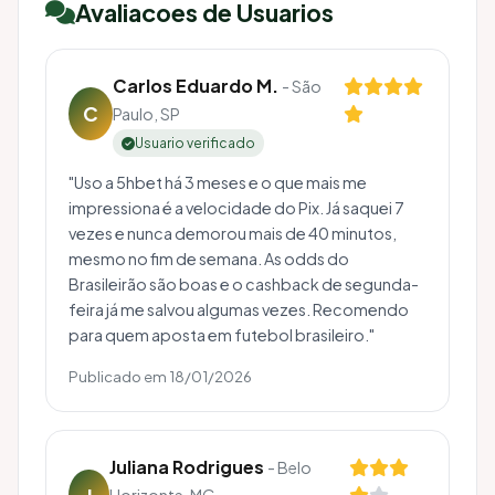
Avaliacoes de Usuarios
Carlos Eduardo M.
- São
C
Paulo, SP
Usuario verificado
"Uso a 5hbet há 3 meses e o que mais me
impressiona é a velocidade do Pix. Já saquei 7
vezes e nunca demorou mais de 40 minutos,
mesmo no fim de semana. As odds do
Brasileirão são boas e o cashback de segunda-
feira já me salvou algumas vezes. Recomendo
para quem aposta em futebol brasileiro."
Publicado em 18/01/2026
Juliana Rodrigues
- Belo