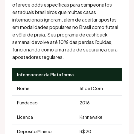
oferece odds específicas para campeonatos
estaduais brasileiros que muitas casas
internacionais ignoram, além de aceitar apostas
em modalidades populares no Brasil como futsal
e vôlei de praia. Seu programa de cashback
semanal devolve até 10% das perdas líquidas,
funcionando como uma rede de segurança para
apostadores regulares.
Informacoes da Plataforma
Nome
5hbet Com
Fundacao
2016
Licenca
Kahnawake
Deposito Minimo
R$ 20