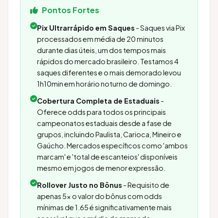
Pontos Fortes
Pix Ultrarrápido em Saques
- Saques via Pix
processados em média de 20 minutos
durante dias úteis, um dos tempos mais
rápidos do mercado brasileiro. Testamos 4
saques diferentes e o mais demorado levou
1h10min em horário noturno de domingo.
Cobertura Completa de Estaduais
-
Oferece odds para todos os principais
campeonatos estaduais desde a fase de
grupos, incluindo Paulista, Carioca, Mineiro e
Gaúcho. Mercados específicos como 'ambos
marcam' e 'total de escanteios' disponíveis
mesmo em jogos de menor expressão.
Rollover Justo no Bônus
- Requisito de
apenas 5x o valor do bônus com odds
mínimas de 1.65 é significativamente mais