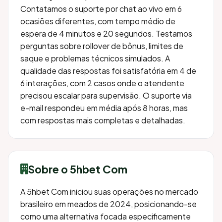
Contatamos o suporte por chat ao vivo em 6
ocasiões diferentes, com tempo médio de
espera de 4 minutos e 20 segundos. Testamos
perguntas sobre rollover de bônus, limites de
saque e problemas técnicos simulados. A
qualidade das respostas foi satisfatória em 4 de
6 interações, com 2 casos onde o atendente
precisou escalar para supervisão. O suporte via
e-mail respondeu em média após 8 horas, mas
com respostas mais completas e detalhadas.
Sobre o 5hbet Com
A 5hbet Com iniciou suas operações no mercado
brasileiro em meados de 2024, posicionando-se
como uma alternativa focada especificamente