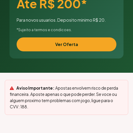
Ate R$ 200*
Para novos usuarios. Deposito minimo R$ 20.
*Sujeito a termos e condicoes.
Ver Oferta
Aviso Importante:
Apostas envolvem risco de perda
financeira. Aposte apenas o que pode perder. Se voce ou
alguem proximo tem problemas com jogo, ligue para o
CVV: 188.