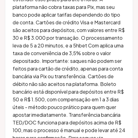
plataforma não cobra taxas para Pix, mas seu
banco pode aplicar tarifas dependendo do tipo
de conta. Cartões de crédito Visa e Mastercard
são aceitos para depósitos, com valores entre R$
30 e R$ 3.000 por transação. O processamento
leva de 5 a 20 minutos, e a 5hbet Com aplica uma
taxa de conveniência de 3,5% sobre o valor
depositado. Importante: saques não podem ser
feitos para cartão de crédito, apenas para conta
bancária via Pix ou transferência. Cartões de
débito não são aceitos na plataforma. Boleto
bancário está disponível para depósitos entre R$
50 e R$ 1.500, com compensação em 1 a 3 dias
úteis - método pouco prático para quem quer
apostar imediatamente. Transferência bancária
TED/DOC funciona para depósitos acima de R$
100, mas o processo é manual e pode levar até 24
horas para confirmação. Para saques via