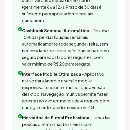
acessível que a média do mercado
(geralmente 8x a 12x). Prazo de 30 dias é
suficiente para apostadores casuais
cumprirem.
Cashback Semanal Automático
- Devolve
10% das perdas líquidas semanais
automaticamente toda segunda-feira, sem
necessidade de solicitação. Funciona como
seguro para apostadores regulares, com
valor mínimo de R$ 20 para resgate.
Interface Mobile Otimizada
- Aplicativo
nativo para Android e versão mobile
responsiva funcionam melhor que a versão
desktop. Navegação intuitiva permite fazer
apostas ao vivo em menos de 4 toques, com
carregamento rápido mesmo em 4G.
Mercados de Futsal Profissional
- Uma das
poucas plataformas brasileiras com