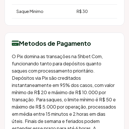
Saque Minimo
R$ 30
Metodos de Pagamento
O Pix domina as transações na 5hbet Com,
funcionando tanto para depósitos quanto
saques com processamento prioritário.
Depósitos via Pix são creditados
instantaneamente em 95% dos casos, com valor
mínimo de R$ 20 e máximo de R$ 10.000 por
transação. Para saques, o limite mínimo é R$ 50 e
máximo de R$ 5.000 por operação, processados
em média entre 15 minutos e 2 horas em dias
úteis. Finais de semana e feriados podem
estender esse prazo para até 6 horas. A