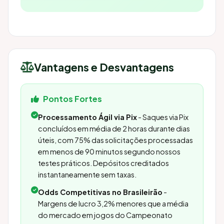
Vantagens e Desvantagens
Pontos Fortes
Processamento Ágil via Pix
- Saques via Pix
concluídos em média de 2 horas durante dias
úteis, com 75% das solicitações processadas
em menos de 90 minutos segundo nossos
testes práticos. Depósitos creditados
instantaneamente sem taxas.
Odds Competitivas no Brasileirão
-
Margens de lucro 3,2% menores que a média
do mercado em jogos do Campeonato