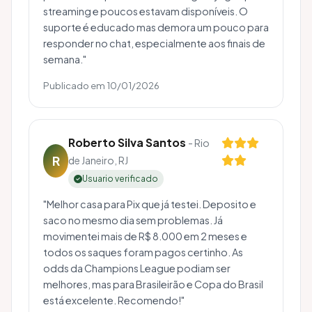
streaming e poucos estavam disponíveis. O
suporte é educado mas demora um pouco para
responder no chat, especialmente aos finais de
semana."
Publicado em 10/01/2026
Roberto Silva Santos
- Rio
R
de Janeiro, RJ
Usuario verificado
"Melhor casa para Pix que já testei. Deposito e
saco no mesmo dia sem problemas. Já
movimentei mais de R$ 8.000 em 2 meses e
todos os saques foram pagos certinho. As
odds da Champions League podiam ser
melhores, mas para Brasileirão e Copa do Brasil
está excelente. Recomendo!"