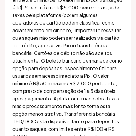
é R$ 30 e o máximo R$ 5.000, sem cobrança de
taxas pela plataforma (porém algumas
operadoras de cartão podem classificar como
adiantamento em dinheiro). Importante ressaltar
que saques não podem ser realizados via cartão
de crédito, apenas via Pix ou transferência
bancária. Cartões de débito não são aceitos
atualmente. O boleto bancário permanece como
opção para depósitos, especialmente útil para
usuários sem acesso imediato a Pix. O valor
mínimo é R$ 50 e máximo R$ 2.000 por boleto,
com prazo de compensação de 1 a 3 dias úteis
após pagamento. A plataforma não cobra taxas,
mas o processamento mais lento torna esta
opção menos atrativa. Transferência bancária
TED/DOC está disponível tanto para depósitos
quanto saques, com limites entre R$ 100 e R$