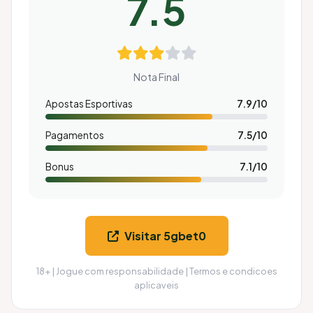
7.5
Nota Final
Apostas Esportivas
7.9/10
Pagamentos
7.5/10
Bonus
7.1/10
Visitar 5gbet0
18+ | Jogue com responsabilidade | Termos e condicoes
aplicaveis