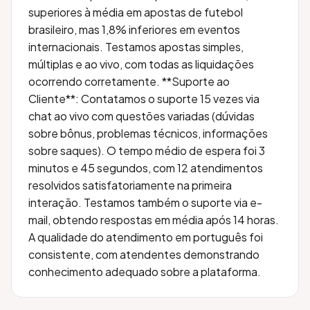
superiores à média em apostas de futebol
brasileiro, mas 1,8% inferiores em eventos
internacionais. Testamos apostas simples,
múltiplas e ao vivo, com todas as liquidações
ocorrendo corretamente. **Suporte ao
Cliente**: Contatamos o suporte 15 vezes via
chat ao vivo com questões variadas (dúvidas
sobre bônus, problemas técnicos, informações
sobre saques). O tempo médio de espera foi 3
minutos e 45 segundos, com 12 atendimentos
resolvidos satisfatoriamente na primeira
interação. Testamos também o suporte via e-
mail, obtendo respostas em média após 14 horas.
A qualidade do atendimento em português foi
consistente, com atendentes demonstrando
conhecimento adequado sobre a plataforma.