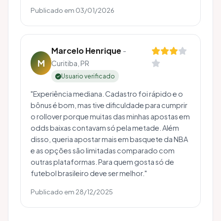
Publicado em 03/01/2026
Marcelo Henrique
-
M
Curitiba, PR
Usuario verificado
"Experiência mediana. Cadastro foi rápido e o
bônus é bom, mas tive dificuldade para cumprir
o rollover porque muitas das minhas apostas em
odds baixas contavam só pela metade. Além
disso, queria apostar mais em basquete da NBA
e as opções são limitadas comparado com
outras plataformas. Para quem gosta só de
futebol brasileiro deve ser melhor."
Publicado em 28/12/2025