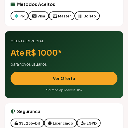
Metodos Aceitos
Pix
Visa
Master
Boleto
OFERTA ESPECIAL
Ate R$ 1000*
para novos usuarios
Ver Oferta
*Termos aplicaveis. 18+
Seguranca
SSL 256-bit
Licenciado
LGPD