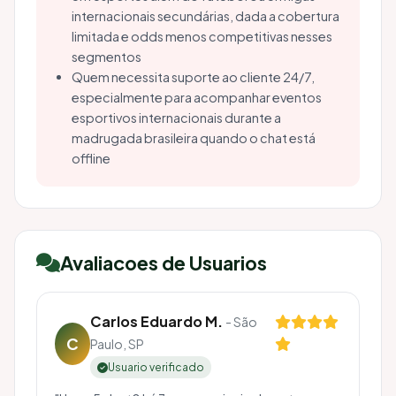
internacionais secundárias, dada a cobertura
limitada e odds menos competitivas nesses
segmentos
Quem necessita suporte ao cliente 24/7,
especialmente para acompanhar eventos
esportivos internacionais durante a
madrugada brasileira quando o chat está
offline
Avaliacoes de Usuarios
Carlos Eduardo M.
- São
C
Paulo, SP
Usuario verificado