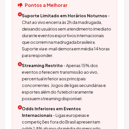
Pontos a Melhorar
Suporte Limitado em Horários Noturnos
-
Chat ao vivo encerra às 2h da madrugada,
deixando usuários sem atendimento imediato
durante eventos esportivos internacionais
que ocorrem na madrugada brasileira.
Suporte via e-mail demora em média 14 horas
para responder.
Streaming Restrito
- Apenas 15% dos
eventos oferecem transmissão ao vivo,
percentual inferior aos principais
concorrentes. Jogos de ligas secundárias e
esportes além do futebol raramente
possuem streaming disponível.
Odds Inferiores em Eventos
Internacionais
- Ligas europeias e
competições fora do Brasil apresentam
odds 1,8% abaixo da média do mercado