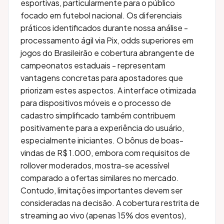
de todas as contas relacionadas, perda de saldos
esportivas, particularmente para o público
dificuldade em cumprir os requisitos dentro do
20.000. Cartões de crédito aceitam depósitos
regularização da documentação.
como Libertadores, Sul-Americana e eliminatórias
inicial do smartphone, funcionando como um app.
e bônus, e possível banimento permanente. Esta
focado em futebol nacional. Os diferenciais
período.
entre R$ 30 e R$ 5.000, enquanto boleto
da Copa do Mundo também fazem parte do
Testamos extensivamente apostas ao vivo pelo
política existe principalmente para prevenir abuso
práticos identificados durante nossa análise -
bancário opera na faixa de R$ 50 a R$ 2.000.
catálogo. Durante nossos testes, identificamos
celular e a atualização de odds ocorre
de promoções, especialmente o bônus de boas-
processamento ágil via Pix, odds superiores em
Transferência bancária TED/DOC permite
cobertura de mais de 40 ligas diferentes ao redor
suavemente a cada 8-15 segundos. O processo
vindas que é limitado a uma utilização por pessoa.
jogos do Brasileirão e cobertura abrangente de
movimentações entre R$ 100 e R$ 8.000. É
do mundo, incluindo campeonatos de países
de realizar uma aposta, desde localizar o evento
Durante nossa pesquisa, identificamos relatos de
campeonatos estaduais - representam
importante notar que estes são os limites
como Portugal, Holanda, Argentina e México,
até confirmar o bilhete, leva em média 15
usuários que tiveram contas bloqueadas após
vantagens concretas para apostadores que
técnicos da plataforma, mas usuários novos
embora com menor variedade de mercados
segundos na versão mobile. Recomendamos
tentarem criar segundas contas para receber o
priorizam estes aspectos. A interface otimizada
podem ter restrições adicionais até
comparado às ligas principais.
conexão Wi-Fi ou 4G estável para melhor
bônus novamente. Caso você já possua uma
para dispositivos móveis e o processo de
estabelecerem histórico de apostas. Durante
experiência, especialmente ao acompanhar
conta e tenha esquecido os dados de acesso,
cadastro simplificado também contribuem
nossos testes, contas recém-criadas tiveram
múltiplos jogos simultaneamente ou utilizar o
utilize a função de recuperação de senha ou
positivamente para a experiência do usuário,
limite de saque de R$ 3.000 nas primeiras duas
streaming quando disponível.
entre em contato com o suporte. Se houver
especialmente iniciantes. O bônus de boas-
semanas, expandindo gradualmente. Para
necessidade legítima de encerrar uma conta e
vindas de R$ 1.000, embora com requisitos de
apostadores que necessitam movimentar valores
criar nova (mudança de dados pessoais, por
rollover moderados, mostra-se acessível
superiores aos limites padrão, recomenda-se
exemplo), contate o suporte para orientação
comparado a ofertas similares no mercado.
contatar o suporte para solicitar aumento de
adequada antes de qualquer ação.
Contudo, limitações importantes devem ser
limites, processo que geralmente requer
consideradas na decisão. A cobertura restrita de
verificação adicional de documentos e
streaming ao vivo (apenas 15% dos eventos),
comprovação de origem dos fundos conforme