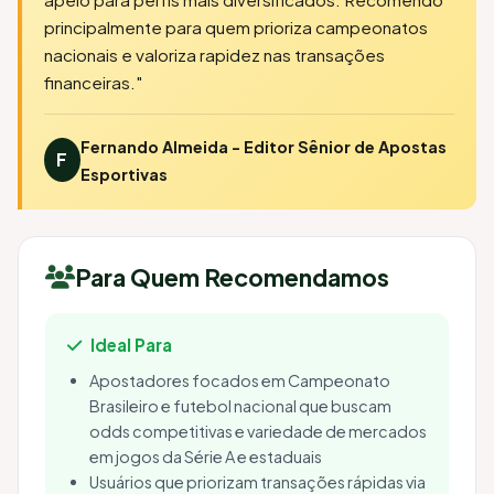
principalmente para quem prioriza campeonatos
nacionais e valoriza rapidez nas transações
financeiras."
Fernando Almeida - Editor Sênior de Apostas
F
Esportivas
Para Quem Recomendamos
Ideal Para
Apostadores focados em Campeonato
Brasileiro e futebol nacional que buscam
odds competitivas e variedade de mercados
em jogos da Série A e estaduais
Usuários que priorizam transações rápidas via