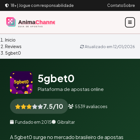
18+ | Jogue com responsabilidade
Contato
Sobre
Inicio
Reviews
Atualizado em 12/01/2026
5gbet0
5gbet0
Plataforma de apostas online
7.5/10
5539 avaliacoes
Fundado em 2015
Gibraltar
A 5gbet0 surge no mercado brasileiro de apostas