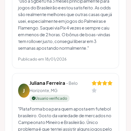
"Uso a 5gbet0 há 3 meses principalmente para
jogos do Brasileirão e estou satisfeito. As odds
são realmente melhores que outras casas que já
usei, especialmente em jogos do Palmeiras e
Flamengo. Saquei via Pix 4 vezes e sempre caiu
em menos de 2 horas. O bônus de boas-vindas
tem rollover justo, consegui liberar em 3
semanas apostando normalmente."
Publicado em 18/01/2026
Juliana Ferreira
- Belo
J
Horizonte, MG
Usuario verificado
"Plataforma boa para quem aposta em futebol
brasileiro. Gosto da variedade de mercados no
Campeonato Mineiro e Brasileirão. Único
problema é que tentei assistir alguns jogos pelo