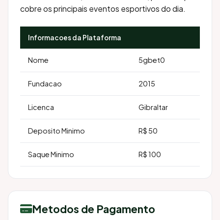
cobre os principais eventos esportivos do dia.
Informacoes da Plataforma
Nome
5gbet0
Fundacao
2015
Licenca
Gibraltar
Deposito Minimo
R$ 50
Saque Minimo
R$ 100
Metodos de Pagamento