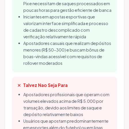
Pix e necessitam de saques processados em
poucas horas para gestão eficiente de banca
Iniciantes em apostas esportivas que
valorizam interface simplificada e processo
de cadastro descomplicado com
verificação relativamente rápida
Apostadores casuais que realizam depósitos
menores (R$ 50-300) e buscam bônus de
boas-vindas acessível com requisitos de
rollover moderados
Talvez Nao Seja Para
Apostadores profissionais que operam com
volumes elevados acima de R$ 5.000 por
transação, devido aos limites de saque e
depósito relativamente baixos
Usuários que apostam predominantemente
em esportes além do futebol ou em ligas