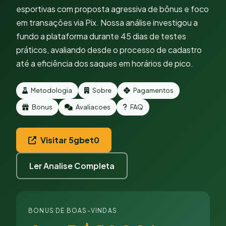
esportivas com proposta agressiva de bônus e foco
em transações via Pix. Nossa análise investigou a
fundo a plataforma durante 45 dias de testes
práticos, avaliando desde o processo de cadastro
até a eficiência dos saques em horários de pico.
Metodologia
Sobre
Pagamentos
Bonus
Avaliacoes
FAQ
Visitar 5gbet0
Ler Analise Completa
BONUS DE BOAS-VINDAS