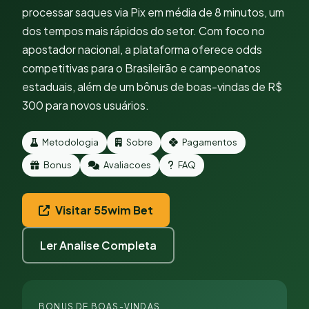
processar saques via Pix em média de 8 minutos, um
dos tempos mais rápidos do setor. Com foco no
apostador nacional, a plataforma oferece odds
competitivas para o Brasileirão e campeonatos
estaduais, além de um bônus de boas-vindas de R$
300 para novos usuários.
Metodologia
Sobre
Pagamentos
Bonus
Avaliacoes
FAQ
Visitar 55wim Bet
Ler Analise Completa
BONUS DE BOAS-VINDAS