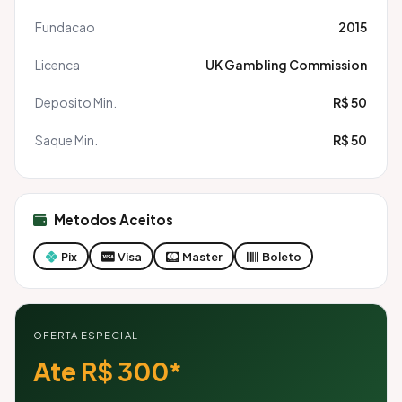
Fundacao
2015
Licenca
UK Gambling Commission
Deposito Min.
R$ 50
Saque Min.
R$ 50
Metodos Aceitos
Pix
Visa
Master
Boleto
OFERTA ESPECIAL
Ate R$ 300*