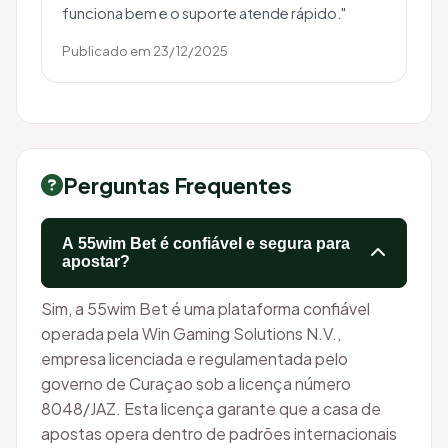
funciona bem e o suporte atende rápido."
Publicado em 23/12/2025
Perguntas Frequentes
A 55wim Bet é confiável e segura para
apostar?
Sim, a 55wim Bet é uma plataforma confiável
operada pela Win Gaming Solutions N.V.,
empresa licenciada e regulamentada pelo
governo de Curaçao sob a licença número
8048/JAZ. Esta licença garante que a casa de
apostas opera dentro de padrões internacionais