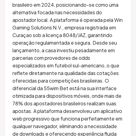
brasileiro em 2024, posicionando-se como uma
alternativa focada nas necessidades do
apostador local. A plataforma é operada pela Win
Gaming Solutions N.V., empresa registrada em
Curaçao sob a licença 8048/JAZ, garantindo
operação regulamentada e segura. Desde seu
lançamento, a casa investiu pesadamente em
parcerias com provedores de odds
especializados em futebol sul-americano, o que
reflete diretamente na qualidade das cotações
oferecidas para competições brasileiras. O
diferencial da 55wim Bet está na sua interface
otimizada para dispositivos móveis, onde mais de
78% dos apostadores brasileiros realizam suas
apostas. A plataforma desenvolveu um aplicativo
web progressivo que funciona perfeitamente em
qualquer navegador, eliminando a necessidade
de downloads e oferecendo experiência fluida