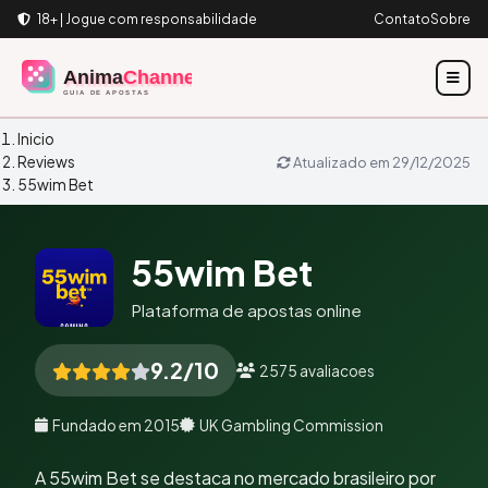
18+ | Jogue com responsabilidade
Contato
Sobre
Inicio
Reviews
Atualizado em 29/12/2025
55wim Bet
55wim Bet
Plataforma de apostas online
9.2/10
2575 avaliacoes
Fundado em 2015
UK Gambling Commission
A 55wim Bet se destaca no mercado brasileiro por