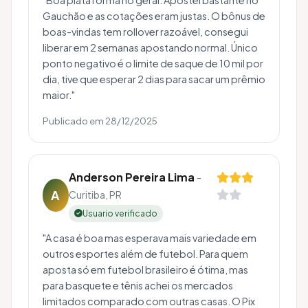
"Boa plataforma no geral. Apostei bastante no
Gauchão e as cotações eram justas. O bônus de
boas-vindas tem rollover razoável, consegui
liberar em 2 semanas apostando normal. Único
ponto negativo é o limite de saque de 10 mil por
dia, tive que esperar 2 dias para sacar um prêmio
maior."
Publicado em 28/12/2025
Anderson Pereira Lima
-
A
Curitiba, PR
Usuario verificado
"A casa é boa mas esperava mais variedade em
outros esportes além de futebol. Para quem
aposta só em futebol brasileiro é ótima, mas
para basquete e tênis achei os mercados
limitados comparado com outras casas. O Pix