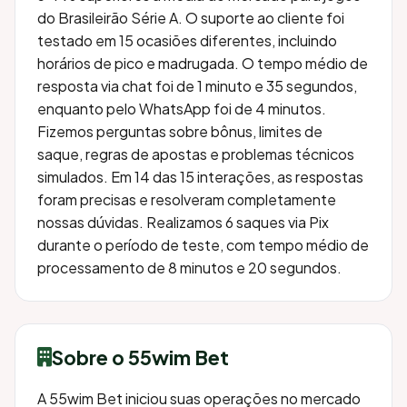
do Brasileirão Série A. O suporte ao cliente foi
testado em 15 ocasiões diferentes, incluindo
horários de pico e madrugada. O tempo médio de
resposta via chat foi de 1 minuto e 35 segundos,
enquanto pelo WhatsApp foi de 4 minutos.
Fizemos perguntas sobre bônus, limites de
saque, regras de apostas e problemas técnicos
simulados. Em 14 das 15 interações, as respostas
foram precisas e resolveram completamente
nossas dúvidas. Realizamos 6 saques via Pix
durante o período de teste, com tempo médio de
processamento de 8 minutos e 20 segundos.
Sobre o 55wim Bet
A 55wim Bet iniciou suas operações no mercado