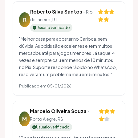
Roberto Silva Santos
- Rio
R
de Janeiro, RJ
Usuario verificado
"Melhor casa para apostar no Carioca, sem
dúvida. As odds são excelentes e tem muitos
mercados até para jogos menores. Já saquei 4
vezes e sempre caiu em menos de 10 minutos
no Pix. Suporte responde rápido no WhatsApp,
resolveram um problema meu em 5 minutos."
Publicado em 05/01/2026
Marcelo Oliveira Souza
-
M
Porto Alegre, RS
Usuario verificado