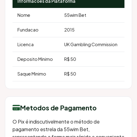
Informacoes da Plataforma
Nome
55wim Bet
Fundacao
2015
Licenca
UK Gambling Commission
Deposito Minimo
R$ 50
Saque Minimo
R$ 50
Metodos de Pagamento
O Pix é indiscutivelmente o método de
pagamento estrela da 55wim Bet,
representando a forma mais rápida e conveniente