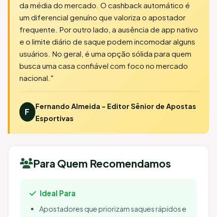
da média do mercado. O cashback automático é
um diferencial genuíno que valoriza o apostador
frequente. Por outro lado, a ausência de app nativo
e o limite diário de saque podem incomodar alguns
usuários. No geral, é uma opção sólida para quem
busca uma casa confiável com foco no mercado
nacional."
Fernando Almeida - Editor Sênior de Apostas
F
Esportivas
Para Quem Recomendamos
Ideal Para
Apostadores que priorizam saques rápidos e