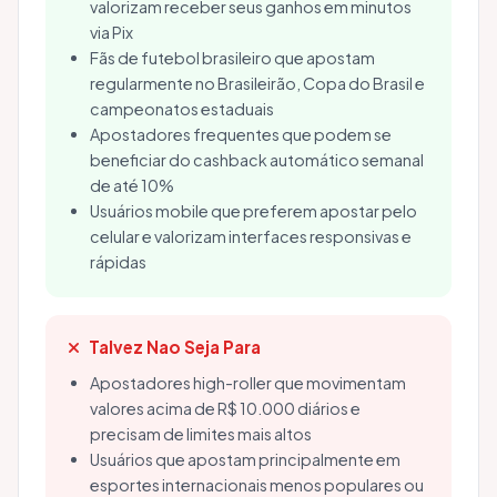
valorizam receber seus ganhos em minutos
via Pix
Fãs de futebol brasileiro que apostam
regularmente no Brasileirão, Copa do Brasil e
campeonatos estaduais
Apostadores frequentes que podem se
beneficiar do cashback automático semanal
de até 10%
Usuários mobile que preferem apostar pelo
celular e valorizam interfaces responsivas e
rápidas
Talvez Nao Seja Para
Apostadores high-roller que movimentam
valores acima de R$ 10.000 diários e
precisam de limites mais altos
Usuários que apostam principalmente em
esportes internacionais menos populares ou