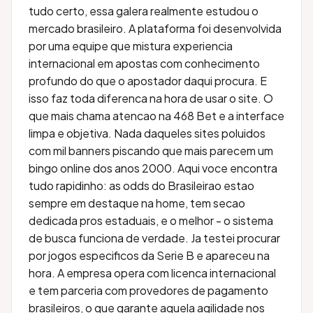
tudo certo, essa galera realmente estudou o
mercado brasileiro. A plataforma foi desenvolvida
por uma equipe que mistura experiencia
internacional em apostas com conhecimento
profundo do que o apostador daqui procura. E
isso faz toda diferenca na hora de usar o site. O
que mais chama atencao na 468 Bet e a interface
limpa e objetiva. Nada daqueles sites poluidos
com mil banners piscando que mais parecem um
bingo online dos anos 2000. Aqui voce encontra
tudo rapidinho: as odds do Brasileirao estao
sempre em destaque na home, tem secao
dedicada pros estaduais, e o melhor - o sistema
de busca funciona de verdade. Ja testei procurar
por jogos especificos da Serie B e apareceu na
hora. A empresa opera com licenca internacional
e tem parceria com provedores de pagamento
brasileiros, o que garante aquela agilidade nos