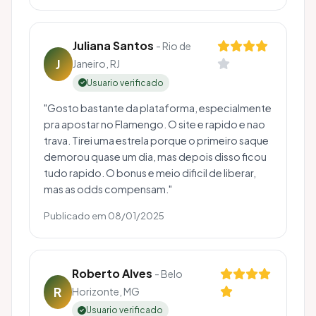
Juliana Santos
- Rio de
J
Janeiro, RJ
Usuario verificado
"Gosto bastante da plataforma, especialmente
pra apostar no Flamengo. O site e rapido e nao
trava. Tirei uma estrela porque o primeiro saque
demorou quase um dia, mas depois disso ficou
tudo rapido. O bonus e meio dificil de liberar,
mas as odds compensam."
Publicado em 08/01/2025
Roberto Alves
- Belo
R
Horizonte, MG
Usuario verificado