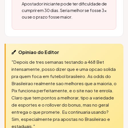
Apostador iniciante pode ter dificuldade de
cumprir em 30 dias. Seria melhor se fosse 3x
ou se o prazo fosse maior.
Opiniao do Editor
"Depois de tres semanas testando a 468 Bet
intensamente, posso dizer que e uma opcao solida
pra quem foca em futebol brasileiro. As odds do
Brasileirao realmente sao melhores que a maioria, o
Pix funciona perfeitamente, e o site nao te enrola.
Claro que tem pontos a melhorar, tipo a variedade
de esportes e o rollover do bonus, mas no geral
entrega o que promete. Eu continuaria usando?
Sim, especialmente pra apostas no Brasileirao e
estaduais."