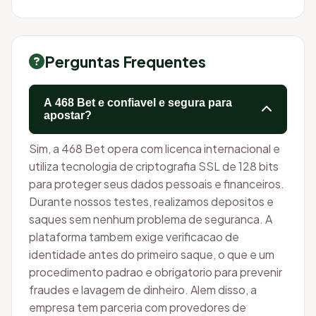
Perguntas Frequentes
A 468 Bet e confiavel e segura para
apostar?
Sim, a 468 Bet opera com licenca internacional e
utiliza tecnologia de criptografia SSL de 128 bits
para proteger seus dados pessoais e financeiros.
Durante nossos testes, realizamos depositos e
saques sem nenhum problema de seguranca. A
plataforma tambem exige verificacao de
identidade antes do primeiro saque, o que e um
procedimento padrao e obrigatorio para prevenir
fraudes e lavagem de dinheiro. Alem disso, a
empresa tem parceria com provedores de