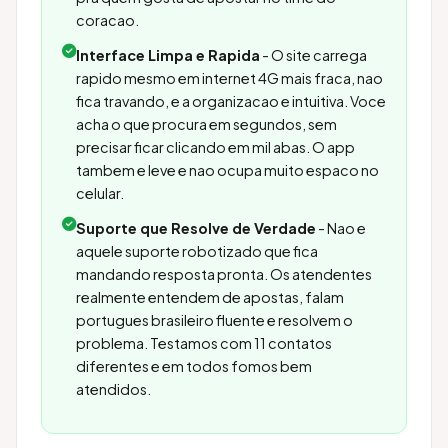
coracao.
Interface Limpa e Rapida
- O site carrega
rapido mesmo em internet 4G mais fraca, nao
fica travando, e a organizacao e intuitiva. Voce
acha o que procura em segundos, sem
precisar ficar clicando em mil abas. O app
tambem e leve e nao ocupa muito espaco no
celular.
Suporte que Resolve de Verdade
- Nao e
aquele suporte robotizado que fica
mandando resposta pronta. Os atendentes
realmente entendem de apostas, falam
portugues brasileiro fluente e resolvem o
problema. Testamos com 11 contatos
diferentes e em todos fomos bem
atendidos.