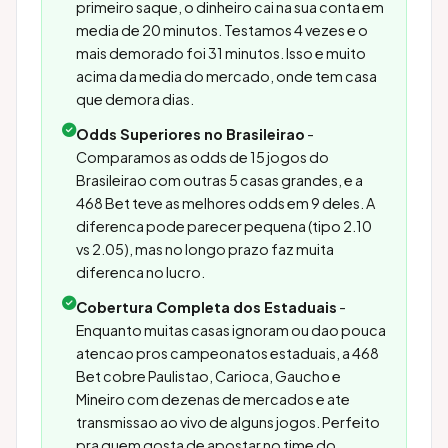
primeiro saque, o dinheiro cai na sua conta em
media de 20 minutos. Testamos 4 vezes e o
mais demorado foi 31 minutos. Isso e muito
acima da media do mercado, onde tem casa
que demora dias.
Odds Superiores no Brasileirao
-
Comparamos as odds de 15 jogos do
Brasileirao com outras 5 casas grandes, e a
468 Bet teve as melhores odds em 9 deles. A
diferenca pode parecer pequena (tipo 2.10
vs 2.05), mas no longo prazo faz muita
diferenca no lucro.
Cobertura Completa dos Estaduais
-
Enquanto muitas casas ignoram ou dao pouca
atencao pros campeonatos estaduais, a 468
Bet cobre Paulistao, Carioca, Gaucho e
Mineiro com dezenas de mercados e ate
transmissao ao vivo de alguns jogos. Perfeito
pra quem gosta de apostar no time do