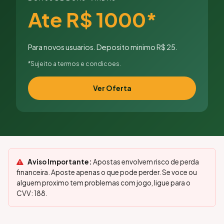
Ate R$ 1000*
Para novos usuarios. Deposito minimo R$ 25.
*Sujeito a termos e condicoes.
Ver Oferta
Aviso Importante:
Apostas envolvem risco de perda
financeira. Aposte apenas o que pode perder. Se voce ou
alguem proximo tem problemas com jogo, ligue para o
CVV: 188.