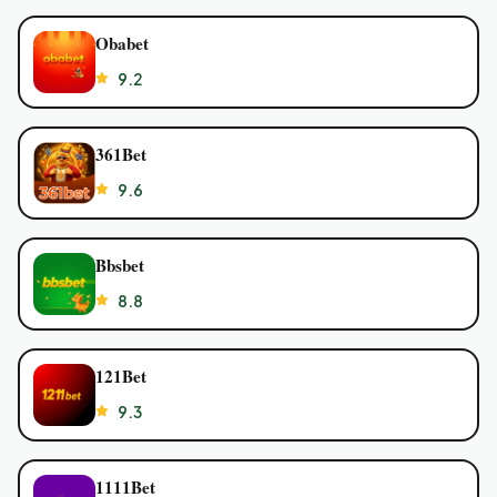
Obabet
9.2
361Bet
9.6
Bbsbet
8.8
121Bet
9.3
1111Bet