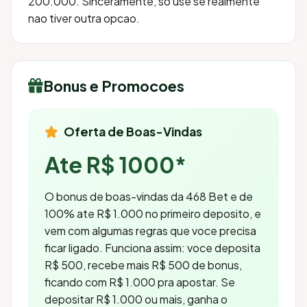
200.000. Sinceramente, so use se realmente
nao tiver outra opcao.
Bonus e Promocoes
Oferta de Boas-Vindas
Ate R$ 1000*
O bonus de boas-vindas da 468 Bet e de
100% ate R$ 1.000 no primeiro deposito, e
vem com algumas regras que voce precisa
ficar ligado. Funciona assim: voce deposita
R$ 500, recebe mais R$ 500 de bonus,
ficando com R$ 1.000 pra apostar. Se
depositar R$ 1.000 ou mais, ganha o