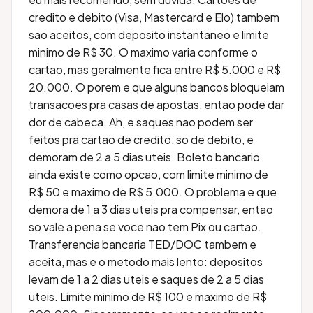
credito e debito (Visa, Mastercard e Elo) tambem
sao aceitos, com deposito instantaneo e limite
minimo de R$ 30. O maximo varia conforme o
cartao, mas geralmente fica entre R$ 5.000 e R$
20.000. O porem e que alguns bancos bloqueiam
transacoes pra casas de apostas, entao pode dar
dor de cabeca. Ah, e saques nao podem ser
feitos pra cartao de credito, so de debito, e
demoram de 2 a 5 dias uteis. Boleto bancario
ainda existe como opcao, com limite minimo de
R$ 50 e maximo de R$ 5.000. O problema e que
demora de 1 a 3 dias uteis pra compensar, entao
so vale a pena se voce nao tem Pix ou cartao.
Transferencia bancaria TED/DOC tambem e
aceita, mas e o metodo mais lento: depositos
levam de 1 a 2 dias uteis e saques de 2 a 5 dias
uteis. Limite minimo de R$ 100 e maximo de R$