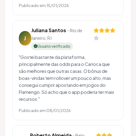
Publicado em 15/01/2026
Juliana Santos
- Rio de
J
Janeiro, RJ
Usuario verificado
"Gostei bastante da plataforma,
principalmente das odds para o Carioca que
são melhores que outras casas. O bônus de
boas-vindas tem rollover um pouco alto, mas
consegui cumprir apostando em jogos do
Flamengo. Só acho que o app poderia ter mais
recursos."
Publicado em 08/01/2026
Roberto Almeida
- Belo