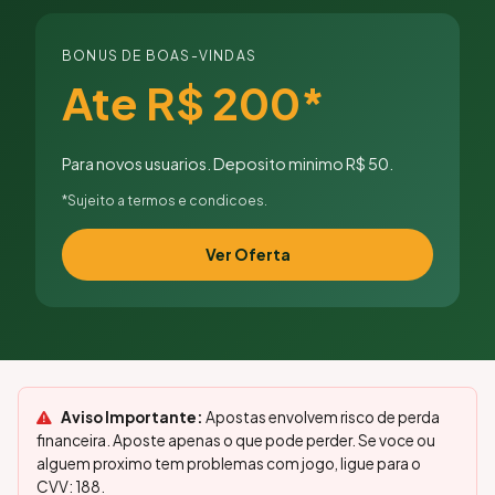
BONUS DE BOAS-VINDAS
Ate R$ 200*
Para novos usuarios. Deposito minimo R$ 50.
*Sujeito a termos e condicoes.
Ver Oferta
Aviso Importante:
Apostas envolvem risco de perda
financeira. Aposte apenas o que pode perder. Se voce ou
alguem proximo tem problemas com jogo, ligue para o
CVV: 188.