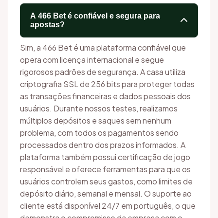
A 466 Bet é confiável e segura para
apostas?
Sim, a 466 Bet é uma plataforma confiável que
opera com licença internacional e segue
rigorosos padrões de segurança. A casa utiliza
criptografia SSL de 256 bits para proteger todas
as transações financeiras e dados pessoais dos
usuários. Durante nossos testes, realizamos
múltiplos depósitos e saques sem nenhum
problema, com todos os pagamentos sendo
processados dentro dos prazos informados. A
plataforma também possui certificação de jogo
responsável e oferece ferramentas para que os
usuários controlem seus gastos, como limites de
depósito diário, semanal e mensal. O suporte ao
cliente está disponível 24/7 em português, o que
demonstra o compromisso da empresa com o