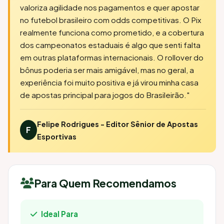
valoriza agilidade nos pagamentos e quer apostar
no futebol brasileiro com odds competitivas. O Pix
realmente funciona como prometido, e a cobertura
dos campeonatos estaduais é algo que senti falta
em outras plataformas internacionais. O rollover do
bônus poderia ser mais amigável, mas no geral, a
experiência foi muito positiva e já virou minha casa
de apostas principal para jogos do Brasileirão."
Felipe Rodrigues - Editor Sênior de Apostas
F
Esportivas
Para Quem Recomendamos
Ideal Para