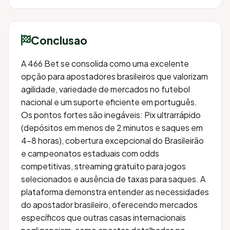
A 466 Bet oferece cobertura completa do
valor do depósito + bônus em apostas com odds
Durante nossos testes, a maioria dos saques via
Basta acessar o site pelo navegador do seu
futebol brasileiro, sendo este um dos seus
mínimas de 1.80. Isso significa que se você
Pix foi aprovada em menos de 6 horas. Para
smartphone (Chrome, Safari, Firefox) e fazer login
principais diferenciais. Você pode apostar em
recebeu R$ 200 de bônus (depositou R$ 200),
transferência bancária TED/DOC, o prazo é de 2
normalmente. Todas as funcionalidades estão
Conclusao
todos os jogos do Brasileirão Série A, B e C, com
precisará apostar um total de R$ 2.000 antes de
a 4 dias úteis após a aprovação do saque.
disponíveis, incluindo depósitos, saques, apostas
mais de 150 mercados diferentes nos jogos
poder sacar. Você tem 30 dias corridos para
Cartões de débito levam de 3 a 5 dias úteis. É
ao vivo e streaming de jogos. A segunda opção é
A 466 Bet se consolida como uma excelente
principais da Série A. Os mercados incluem
cumprir esse requisito. É importante lembrar que
importante destacar que antes de processar seu
através do aplicativo mobile, disponível para
opção para apostadores brasileiros que valorizam
resultado final, ambas marcam, total de gols,
apenas apostas com odds de 1.80 ou superiores
primeiro saque, a 466 Bet pode solicitar
Android e iOS. O app oferece uma experiência
agilidade, variedade de mercados no futebol
handicap asiático, escanteios, cartões,
contam para o rollover, e apostas em todos os
documentos de verificação de identidade (RG ou
mais fluida e rápida, com notificações push para
nacional e um suporte eficiente em português.
primeiro/segundo tempo e até apostas em
resultados possíveis de um evento não são
CNH e comprovante de residência), o que pode
alertar sobre mudanças nas odds dos seus jogos
Os pontos fortes são inegáveis: Pix ultrarrápido
jogadores específicos como artilheiro da partida.
válidas.
adicionar algumas horas ao processo. Após a
favoritos e resultados das suas apostas. Para
(depósitos em menos de 2 minutos e saques em
Além das séries nacionais, a plataforma cobre
primeira verificação, os saques seguintes são
baixar, acesse o site da 466 Bet pelo celular e
4-8 horas), cobertura excepcional do Brasileirão
todos os principais campeonatos estaduais:
mais rápidos. A plataforma não cobra nenhuma
procure pelos links de download. O app Android
e campeonatos estaduais com odds
Paulistão, Carioca, Gaúcho, Mineiro,
taxa para saques, independente do método
pode ser baixado diretamente do site (arquivo
competitivas, streaming gratuito para jogos
Pernambucano, Baiano, Catarinense e
escolhido.
APK), enquanto o iOS está disponível na App
selecionados e ausência de taxas para saques. A
Paranaense, desde a fase de grupos até as finais.
Store. Vale mencionar que o aplicativo ainda está
plataforma demonstra entender as necessidades
A Copa do Brasil também recebe atenção
em desenvolvimento e algumas funcionalidades
do apostador brasileiro, oferecendo mercados
especial, com odds competitivas e mercados
avançadas, como certas estatísticas detalhadas,
específicos que outras casas internacionais
expandidos em todas as fases. Para
estão disponíveis apenas na versão desktop.