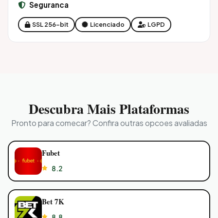
Seguranca
SSL 256-bit
Licenciado
LGPD
Descubra Mais Plataformas
Pronto para comecar? Confira outras opcoes avaliadas
Fubet
8.2
Bet 7K
8.8