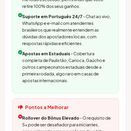
retire 100% dos seus ganhos.
Suporte em Português 24/7
- Chat ao vivo,
WhatsApp e e-mail com atendentes
brasileiros que realmente entendem as
dúvidas dos apostadores locais, com
respostas rápidas e eficientes.
Apostas em Estaduais
- Cobertura
completa de Paulistão, Carioca, Gaúcho e
outros campeonatos estaduais desde a
primeira rodada, algo raro em casas de
apostas internacionais.
Pontos a Melhorar
Rollover do Bônus Elevado
- O requisito de
5x pode ser desafiador para iniciantes,