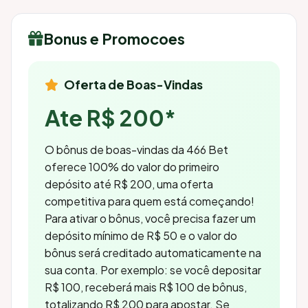
Bonus e Promocoes
Oferta de Boas-Vindas
Ate R$ 200*
O bônus de boas-vindas da 466 Bet
oferece 100% do valor do primeiro
depósito até R$ 200, uma oferta
competitiva para quem está começando!
Para ativar o bônus, você precisa fazer um
depósito mínimo de R$ 50 e o valor do
bônus será creditado automaticamente na
sua conta. Por exemplo: se você depositar
R$ 100, receberá mais R$ 100 de bônus,
totalizando R$ 200 para apostar. Se