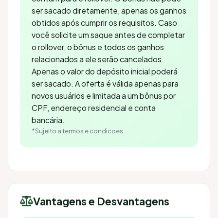
ser sacado diretamente, apenas os ganhos
obtidos após cumprir os requisitos. Caso
você solicite um saque antes de completar
o rollover, o bônus e todos os ganhos
relacionados a ele serão cancelados.
Apenas o valor do depósito inicial poderá
ser sacado. A oferta é válida apenas para
novos usuários e limitada a um bônus por
CPF, endereço residencial e conta
bancária.
*Sujeito a termos e condicoes.
Vantagens e Desvantagens