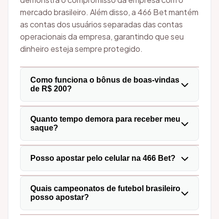
mercado brasileiro. Além disso, a 466 Bet mantém
as contas dos usuários separadas das contas
operacionais da empresa, garantindo que seu
dinheiro esteja sempre protegido.
Como funciona o bônus de boas-vindas
de R$ 200?
O bônus de boas-vindas oferece 100% do valor
Quanto tempo demora para receber meu
do seu primeiro depósito até o limite de R$ 200.
saque?
Para ativá-lo, você precisa fazer um depósito
mínimo de R$ 50, e o bônus será creditado
O tempo de processamento dos saques na 466
Posso apostar pelo celular na 466 Bet?
automaticamente. Por exemplo: depositando R$
Bet varia de acordo com o método escolhido. O
150, você recebe mais R$ 150 de bônus,
Pix é o mais rápido, com saques sendo aprovados
Sim, você pode apostar pelo celular de duas
totalizando R$ 300 para apostar. Para poder
e processados em média entre 4 a 8 horas úteis,
Quais campeonatos de futebol brasileiro
formas na 466 Bet. A primeira é através do site
sacar os ganhos obtidos com o bônus, é
posso apostar?
podendo chegar até 24 horas em casos
mobile, que é totalmente responsivo e se adapta
necessário cumprir o requisito de rollover de 5x o
excepcionais ou durante finais de semana.
perfeitamente a qualquer tamanho de tela.