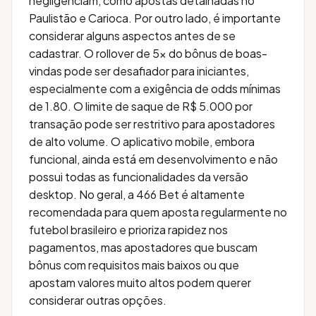
negligenciam, como apostas detalhadas no
competições sul-americanas, você encontra
Paulistão e Carioca. Por outro lado, é importante
cobertura completa da Libertadores e Sul-
considerar alguns aspectos antes de se
Americana, com destaque para jogos envolvendo
cadastrar. O rollover de 5x do bônus de boas-
times brasileiros. Durante nossos testes,
vindas pode ser desafiador para iniciantes,
notamos que as odds para futebol brasileiro na
especialmente com a exigência de odds mínimas
466 Bet ficaram em média 2,3% acima da
de 1.80. O limite de saque de R$ 5.000 por
concorrência, o que faz diferença no longo prazo.
transação pode ser restritivo para apostadores
de alto volume. O aplicativo mobile, embora
funcional, ainda está em desenvolvimento e não
possui todas as funcionalidades da versão
desktop. No geral, a 466 Bet é altamente
recomendada para quem aposta regularmente no
futebol brasileiro e prioriza rapidez nos
pagamentos, mas apostadores que buscam
bônus com requisitos mais baixos ou que
apostam valores muito altos podem querer
considerar outras opções.