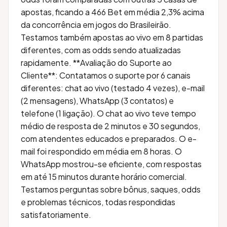
apostas, ficando a 466 Bet em média 2,3% acima
da concorrência em jogos do Brasileirão.
Testamos também apostas ao vivo em 8 partidas
diferentes, com as odds sendo atualizadas
rapidamente. **Avaliação do Suporte ao
Cliente**: Contatamos o suporte por 6 canais
diferentes: chat ao vivo (testado 4 vezes), e-mail
(2 mensagens), WhatsApp (3 contatos) e
telefone (1 ligação). O chat ao vivo teve tempo
médio de resposta de 2 minutos e 30 segundos,
com atendentes educados e preparados. O e-
mail foi respondido em média em 8 horas. O
WhatsApp mostrou-se eficiente, com respostas
em até 15 minutos durante horário comercial.
Testamos perguntas sobre bônus, saques, odds
e problemas técnicos, todas respondidas
satisfatoriamente.