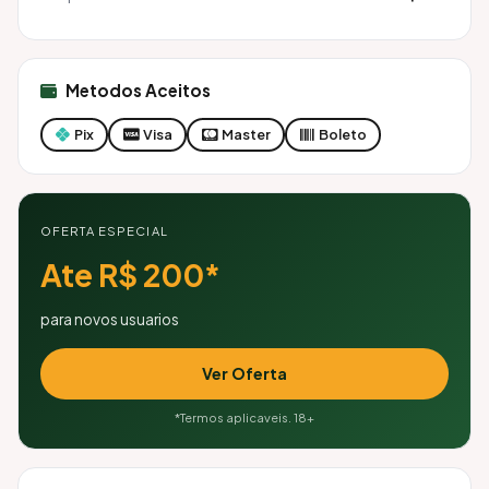
Metodos Aceitos
Pix
Visa
Master
Boleto
OFERTA ESPECIAL
Ate R$ 200*
para novos usuarios
Ver Oferta
*Termos aplicaveis. 18+