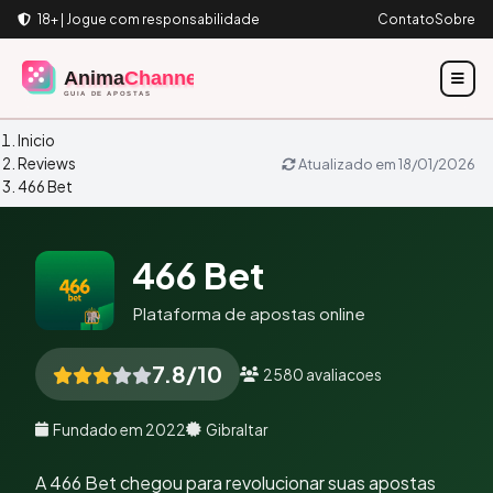
18+ | Jogue com responsabilidade
Contato
Sobre
Inicio
Reviews
Atualizado em 18/01/2026
466 Bet
466 Bet
Plataforma de apostas online
7.8/10
2580 avaliacoes
Fundado em 2022
Gibraltar
A 466 Bet chegou para revolucionar suas apostas