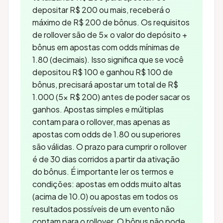
depositar R$ 200 ou mais, receberá o
máximo de R$ 200 de bônus. Os requisitos
de rollover são de 5x o valor do depósito +
bônus em apostas com odds mínimas de
1.80 (decimais). Isso significa que se você
depositou R$ 100 e ganhou R$ 100 de
bônus, precisará apostar um total de R$
1.000 (5x R$ 200) antes de poder sacar os
ganhos. Apostas simples e múltiplas
contam para o rollover, mas apenas as
apostas com odds de 1.80 ou superiores
são válidas. O prazo para cumprir o rollover
é de 30 dias corridos a partir da ativação
do bônus. É importante ler os termos e
condições: apostas em odds muito altas
(acima de 10.0) ou apostas em todos os
resultados possíveis de um evento não
contam para o rollover. O bônus não pode