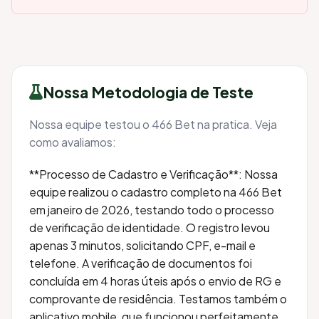
Nossa Metodologia de Teste
Nossa equipe testou o 466 Bet na pratica. Veja
como avaliamos:
**Processo de Cadastro e Verificação**: Nossa
equipe realizou o cadastro completo na 466 Bet
em janeiro de 2026, testando todo o processo
de verificação de identidade. O registro levou
apenas 3 minutos, solicitando CPF, e-mail e
telefone. A verificação de documentos foi
concluída em 4 horas úteis após o envio de RG e
comprovante de residência. Testamos também o
aplicativo mobile, que funcionou perfeitamente