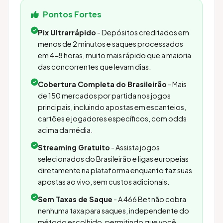
Pontos Fortes
Pix Ultrarrápido
- Depósitos creditados em
menos de 2 minutos e saques processados
em 4-8 horas, muito mais rápido que a maioria
das concorrentes que levam dias.
Cobertura Completa do Brasileirão
- Mais
de 150 mercados por partida nos jogos
principais, incluindo apostas em escanteios,
cartões e jogadores específicos, com odds
acima da média.
Streaming Gratuito
- Assista jogos
selecionados do Brasileirão e ligas europeias
diretamente na plataforma enquanto faz suas
apostas ao vivo, sem custos adicionais.
Sem Taxas de Saque
- A 466 Bet não cobra
nenhuma taxa para saques, independente do
método escolhido, permitindo que você