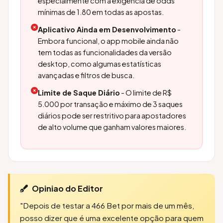
especialmente com a exigência de odds
mínimas de 1.80 em todas as apostas.
Aplicativo Ainda em Desenvolvimento
-
Embora funcional, o app mobile ainda não
tem todas as funcionalidades da versão
desktop, como algumas estatísticas
avançadas e filtros de busca.
Limite de Saque Diário
- O limite de R$
5.000 por transação e máximo de 3 saques
diários pode ser restritivo para apostadores
de alto volume que ganham valores maiores.
Opiniao do Editor
"Depois de testar a 466 Bet por mais de um mês,
posso dizer que é uma excelente opção para quem