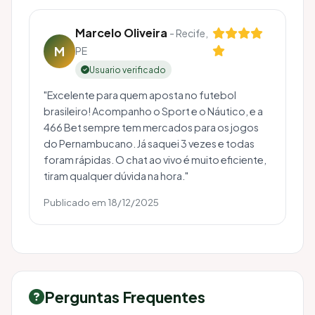
Marcelo Oliveira
- Recife,
M
PE
Usuario verificado
"Excelente para quem aposta no futebol
brasileiro! Acompanho o Sport e o Náutico, e a
466 Bet sempre tem mercados para os jogos
do Pernambucano. Já saquei 3 vezes e todas
foram rápidas. O chat ao vivo é muito eficiente,
tiram qualquer dúvida na hora."
Publicado em 18/12/2025
Perguntas Frequentes