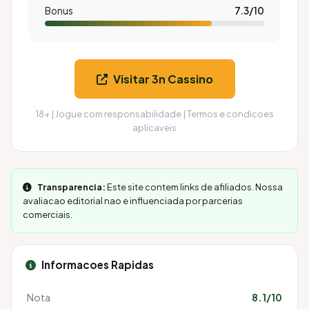
Bonus
7.3/10
Visitar 3n Cassino
18+ | Jogue com responsabilidade | Termos e condicoes
aplicaveis
Transparencia:
Este site contem links de afiliados. Nossa
avaliacao editorial nao e influenciada por parcerias
comerciais.
Informacoes Rapidas
Nota
8.1/10