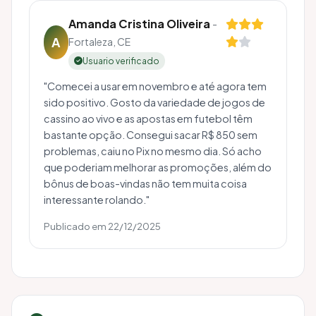
Amanda Cristina Oliveira
-
A
Fortaleza, CE
Usuario verificado
"Comecei a usar em novembro e até agora tem
sido positivo. Gosto da variedade de jogos de
cassino ao vivo e as apostas em futebol têm
bastante opção. Consegui sacar R$ 850 sem
problemas, caiu no Pix no mesmo dia. Só acho
que poderiam melhorar as promoções, além do
bônus de boas-vindas não tem muita coisa
interessante rolando."
Publicado em 22/12/2025