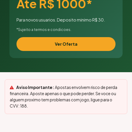
Ate R$ 1000*
Para novos usuarios. Deposito minimo R$ 30.
*Sujeito a termos e condicoes.
Ver Oferta
Aviso Importante:
Apostas envolvem risco de perda
financeira. Aposte apenas o que pode perder. Se voce ou
alguem proximo tem problemas com jogo, ligue para o
CVV: 188.