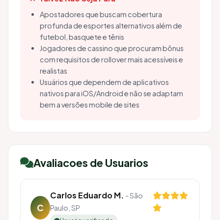
Apostadores que buscam cobertura
profunda de esportes alternativos além de
futebol, basquete e tênis
Jogadores de cassino que procuram bônus
com requisitos de rollover mais acessíveis e
realistas
Usuários que dependem de aplicativos
nativos para iOS/Android e não se adaptam
bem a versões mobile de sites
Avaliacoes de Usuarios
Carlos Eduardo M.
- São
C
Paulo, SP