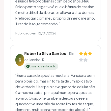
e nunca tive problemas com depósitos. Meu
único ponto negativo é que o bônus de cassino
é muito difícil de liberar, o rollover é alto demais.
Prefiro jogar com meu próprio dinheiro mesmo.
Tirando isso, recomendo."
Publicado em 12/01/2026
Roberto Silva Santos
- Rio
R
de Janeiro, RJ
Usuario verificado
"É uma casa de apostas mediana. Funciona bem
para o básico, mas sinto falta de um aplicativo
de verdade. Usar pelo navegador do celular não
é a mesma coisa, principalmente para apostas
ao vivo. O suporte também deixou a desejar
quando tive uma dúvida sobre limites de saque,
demorou muito para me responder algo útil."