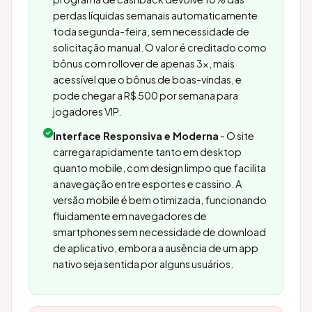
perdas líquidas semanais automaticamente
toda segunda-feira, sem necessidade de
solicitação manual. O valor é creditado como
bônus com rollover de apenas 3x, mais
acessível que o bônus de boas-vindas, e
pode chegar a R$ 500 por semana para
jogadores VIP.
Interface Responsiva e Moderna
- O site
carrega rapidamente tanto em desktop
quanto mobile, com design limpo que facilita
a navegação entre esportes e cassino. A
versão mobile é bem otimizada, funcionando
fluidamente em navegadores de
smartphones sem necessidade de download
de aplicativo, embora a ausência de um app
nativo seja sentida por alguns usuários.