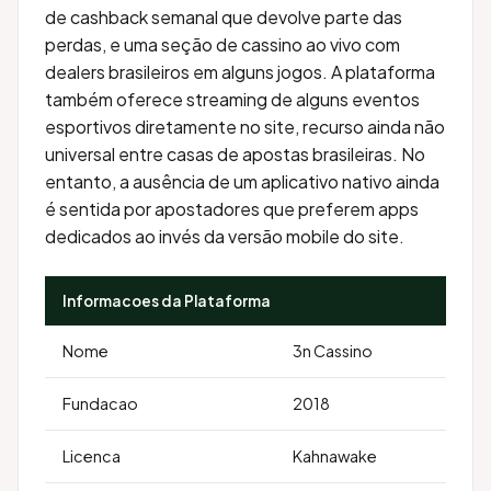
de cashback semanal que devolve parte das
perdas, e uma seção de cassino ao vivo com
dealers brasileiros em alguns jogos. A plataforma
também oferece streaming de alguns eventos
esportivos diretamente no site, recurso ainda não
universal entre casas de apostas brasileiras. No
entanto, a ausência de um aplicativo nativo ainda
é sentida por apostadores que preferem apps
dedicados ao invés da versão mobile do site.
Informacoes da Plataforma
Nome
3n Cassino
Fundacao
2018
Licenca
Kahnawake