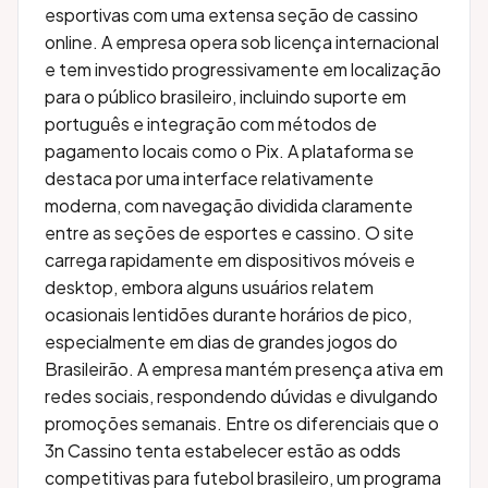
esportivas com uma extensa seção de cassino
online. A empresa opera sob licença internacional
e tem investido progressivamente em localização
para o público brasileiro, incluindo suporte em
português e integração com métodos de
pagamento locais como o Pix. A plataforma se
destaca por uma interface relativamente
moderna, com navegação dividida claramente
entre as seções de esportes e cassino. O site
carrega rapidamente em dispositivos móveis e
desktop, embora alguns usuários relatem
ocasionais lentidões durante horários de pico,
especialmente em dias de grandes jogos do
Brasileirão. A empresa mantém presença ativa em
redes sociais, respondendo dúvidas e divulgando
promoções semanais. Entre os diferenciais que o
3n Cassino tenta estabelecer estão as odds
competitivas para futebol brasileiro, um programa