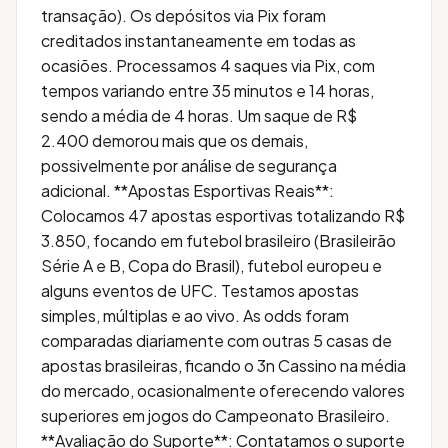
transação). Os depósitos via Pix foram
creditados instantaneamente em todas as
ocasiões. Processamos 4 saques via Pix, com
tempos variando entre 35 minutos e 14 horas,
sendo a média de 4 horas. Um saque de R$
2.400 demorou mais que os demais,
possivelmente por análise de segurança
adicional. **Apostas Esportivas Reais**:
Colocamos 47 apostas esportivas totalizando R$
3.850, focando em futebol brasileiro (Brasileirão
Série A e B, Copa do Brasil), futebol europeu e
alguns eventos de UFC. Testamos apostas
simples, múltiplas e ao vivo. As odds foram
comparadas diariamente com outras 5 casas de
apostas brasileiras, ficando o 3n Cassino na média
do mercado, ocasionalmente oferecendo valores
superiores em jogos do Campeonato Brasileiro.
**Avaliação do Suporte**: Contatamos o suporte