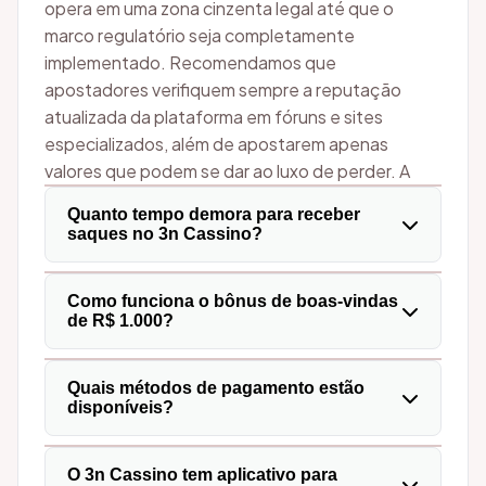
opera em uma zona cinzenta legal até que o
marco regulatório seja completamente
implementado. Recomendamos que
apostadores verifiquem sempre a reputação
atualizada da plataforma em fóruns e sites
especializados, além de apostarem apenas
valores que podem se dar ao luxo de perder. A
prática de jogo responsável deve ser sempre
Quanto tempo demora para receber
prioridade.
saques no 3n Cassino?
Os saques via Pix no 3n Cassino são processados
Como funciona o bônus de boas-vindas
em até 24 horas segundo os termos da
de R$ 1.000?
plataforma, mas na prática observamos tempos
significativamente menores. Durante nossos
O bônus de boas-vindas do 3n Cassino oferece
Quais métodos de pagamento estão
testes, realizamos 4 saques que levaram em
100% do valor do primeiro depósito até R$ 1.000,
disponíveis?
média 4 horas para serem concluídos, com o mais
mas você precisa escolher entre utilizá-lo para
rápido sendo processado em 35 minutos e o mais
apostas esportivas ou para jogos de cassino no
O 3n Cassino oferece Pix, cartões de
demorado em 14 horas. Saques solicitados
O 3n Cassino tem aplicativo para
momento do cadastro. Para apostas esportivas,
crédito/débito (Visa e Mastercard), boleto