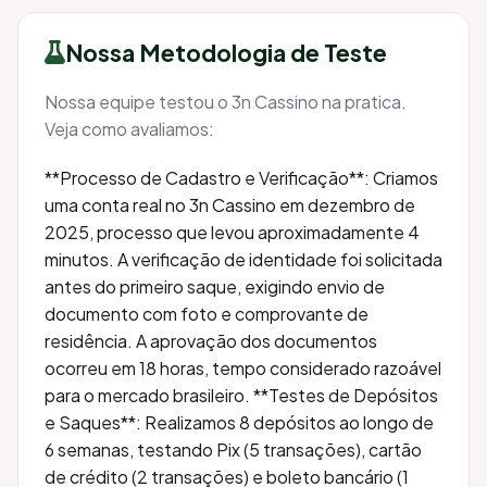
Nossa Metodologia de Teste
Nossa equipe testou o 3n Cassino na pratica.
Veja como avaliamos:
**Processo de Cadastro e Verificação**: Criamos
uma conta real no 3n Cassino em dezembro de
2025, processo que levou aproximadamente 4
minutos. A verificação de identidade foi solicitada
antes do primeiro saque, exigindo envio de
documento com foto e comprovante de
residência. A aprovação dos documentos
ocorreu em 18 horas, tempo considerado razoável
para o mercado brasileiro. **Testes de Depósitos
e Saques**: Realizamos 8 depósitos ao longo de
6 semanas, testando Pix (5 transações), cartão
de crédito (2 transações) e boleto bancário (1