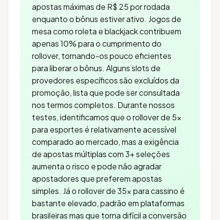
apostas máximas de R$ 25 por rodada
enquanto o bônus estiver ativo. Jogos de
mesa como roleta e blackjack contribuem
apenas 10% para o cumprimento do
rollover, tornando-os pouco eficientes
para liberar o bônus. Alguns slots de
provedores específicos são excluídos da
promoção, lista que pode ser consultada
nos termos completos. Durante nossos
testes, identificamos que o rollover de 5x
para esportes é relativamente acessível
comparado ao mercado, mas a exigência
de apostas múltiplas com 3+ seleções
aumenta o risco e pode não agradar
apostadores que preferem apostas
simples. Já o rollover de 35x para cassino é
bastante elevado, padrão em plataformas
brasileiras mas que torna difícil a conversão