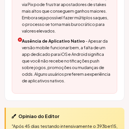
via Pix pode frustrar apostadores de stakes
mais altos que conseguem ganhos maiores.
Embora seja possível fazer múltiplos saques,
o processo se torna mais burocrático para
valores elevados.
Ausência de Aplicativo Nativo
- Apesar da
versão mobile funcionar bem, a falta de um
app dedicado para iOS e Android significa
que você não recebe notificações push
sobre jogos, promoções ou mudanças de
odds. Alguns usuários preferem a experiência
de aplicativos nativos.
Opiniao do Editor
"Após 45 dias testando intensivamente o 393bet15,