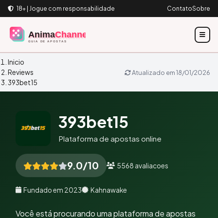
18+ | Jogue com responsabilidade
Contato
Sobre
Inicio
Reviews
Atualizado em 18/01/2026
393bet15
393bet15
Plataforma de apostas online
9.0/10
5568 avaliacoes
Fundado em 2023
Kahnawake
Você está procurando uma plataforma de apostas