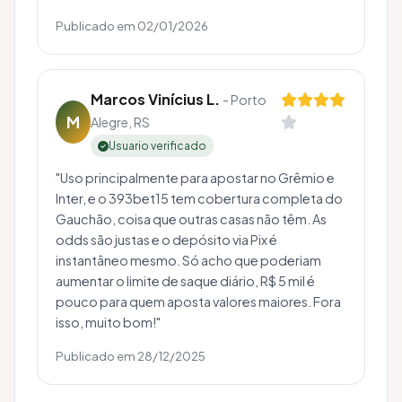
Publicado em 02/01/2026
Marcos Vinícius L.
- Porto
M
Alegre, RS
Usuario verificado
"Uso principalmente para apostar no Grêmio e
Inter, e o 393bet15 tem cobertura completa do
Gauchão, coisa que outras casas não têm. As
odds são justas e o depósito via Pix é
instantâneo mesmo. Só acho que poderiam
aumentar o limite de saque diário, R$ 5 mil é
pouco para quem aposta valores maiores. Fora
isso, muito bom!"
Publicado em 28/12/2025