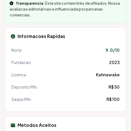
Transparencia:
Este site contem links de afiliados. Nossa
avaliacao editorial nao e influenciada por parcerias
comerciais.
Informacoes Rapidas
Nota
9.0/10
Fundacao
2023
Licenca
Kahnawake
Deposito Min.
R$ 50
Saque Min.
R$ 100
Metodos Aceitos