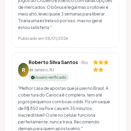
jogos do Cruzeiro e Atlético com várias opções
de mercados. O bônus é legal mas o rollover é
meio alto, levei quase 3 semanas para liberar.
Tiraria uma estrela só por isso, mas no geral
estou satisfeita."
Publicado em 08/01/2026
Roberto Silva Santos
- Rio
R
de Janeiro, RJ
Usuario verificado
"Melhor casa de apostas que já usei no Brasil. A
cobertura do Carioca é completa, tem até
jogos pequenos com boas odds. Fiz um saque
de R$ 850 via Pix e caiu em 35 minutos,
inacreditável! O site no celular funciona
perfeitamente, nunca trava. Recomendo
demais para quem aposta sério."