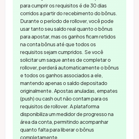
para cumprir os requisitos é de 30 dias
corridos a partir do recebimento do bônus.
Durante o período de rollover, você pode
usar tanto seu saldo real quanto o bônus
para apostar, mas os ganhos ficam retidos
na conta bônus até que todos os
requisitos sejam cumpridos. Se você
solicitar um saque antes de completar o
rollover, perderá automaticamente o bônus
e todos os ganhos associados a ele,
mantendo apenas o saldo depositado
originalmente. Apostas anuladas, empates
(push) ou cash out não contam para os
requisitos de rollover. A plataforma
disponibiliza um medidor de progresso na
área da conta, permitindo acompanhar
quanto falta para liberar o bônus
completamente.