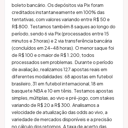
boleto bancário. Os depósitos via Pix foram
creditados instantaneamente em 100% das
tentativas, com valores variando entre R$ 50 e
R$ 800. Testamos também 8 saques ao longo do
período, sendo 6 via Pix (processados entre 15
minutos e 3 horas) e 2 via transferência bancária
(concluídos em 24-48 horas). O menor saque foi
de R$ 100 e o maior de R$ 1.200, todos
processados sem problemas. Durante o período
de avaliação, realizamos 127 apostas reais em
diferentes modalidades: 68 apostas em futebol
brasileiro, 31 em futebol internacional, 18 em
basquete NBA e 10 em tênis. Testamos apostas
simples, múltiplas, ao vivo e pré-jogo, com stakes
variando de R$ 20 a R$ 300. Analisamos a
velocidade de atualização das odds ao vivo, a
variedade de mercados disponíveis e a precisão
no cálculo dos retornos. A taxa de acerto das