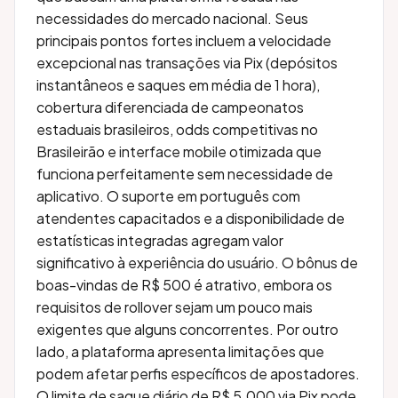
para quem gosta de apostar em times regionais.
saques via Pix, acompanhamento de apostas ao
e 4 horas, com mínimo de R$ 50 e máximo de R$
necessidades do mercado nacional. Seus
os ganhos associados, mantendo apenas seu
rapidamente antes das cotações mudarem. A
No futebol internacional, estão disponíveis as
vivo, estatísticas de jogos e suporte ao cliente. A
5.000 por operação. Cartões de crédito e
principais pontos fortes incluem a velocidade
depósito original e eventuais ganhos do saldo
plataforma oferece mercados ao vivo para
principais ligas europeias: Premier League, La
interface foi desenhada pensando em usuários
débito Visa e Mastercard são aceitos para
excepcional nas transações via Pix (depósitos
real.
futebol, basquete, tênis, vôlei e outros esportes
Liga, Serie A italiana, Bundesliga, Ligue 1 francesa,
mobile, com botões grandes e fáceis de clicar,
depósitos com processamento imediato, limites
instantâneos e saques em média de 1 hora),
populares. Nos jogos de futebol ao vivo, você
além de Champions League, Europa League,
menus intuitivos e processo de apostas
entre R$ 30 e R$ 5.000, mas não estão
cobertura diferenciada de campeonatos
encontra mercados como próximo gol, resultado
campeonatos português, holandês, argentino e
simplificado. Embora não exista um aplicativo
disponíveis para saques. Boleto bancário pode
estaduais brasileiros, odds competitivas no
do próximo escanteio, total de gols no segundo
muitos outros. Durante grandes eventos como
nativo para download nas lojas, a versão web
ser usado para depósitos de R$ 50 a R$ 1.000,
Brasileirão e interface mobile otimizada que
tempo, cartões, e muitas outras opções que vão
Copa do Mundo ou Eurocopa, a cobertura se
funciona tão bem que a diferença é
com compensação em 1-3 dias úteis e validade
funciona perfeitamente sem necessidade de
além do simples resultado final. A seção de
expande significativamente com promoções
praticamente imperceptível. A única
de 3 dias. Transferência bancária TED/DOC
aplicativo. O suporte em português com
apostas ao vivo inclui estatísticas em tempo real,
especiais.
desvantagem é a ausência de notificações push
aceita depósitos acima de R$ 100 (processados
atendentes capacitados e a disponibilidade de
placar atualizado e, para alguns eventos
sobre mudanças de odds ou promoções, recurso
em até 24h) e saques de R$ 100 a R$ 10.000
estatísticas integradas agregam valor
selecionados, transmissão ao vivo integrada
que apps nativos geralmente oferecem.
(concluídos em 1-3 dias úteis). É importante
significativo à experiência do usuário. O bônus de
(disponível para usuários com saldo em conta).
verificar sua identidade antes do primeiro saque,
boas-vindas de R$ 500 é atrativo, embora os
Durante testes, observamos que o delay entre o
processo que leva até 48 horas e exige envio de
requisitos de rollover sejam um pouco mais
evento real e a atualização na plataforma é de
documentos como RG/CNH e comprovante de
exigentes que alguns concorrentes. Por outro
aproximadamente 5-8 segundos, tempo
residência.
lado, a plataforma apresenta limitações que
considerado padrão no mercado. As apostas ao
podem afetar perfis específicos de apostadores.
vivo são uma excelente opção para quem gosta
O limite de saque diário de R$ 5.000 via Pix pode