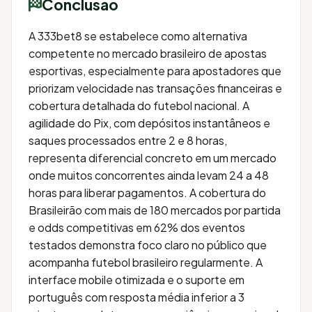
Conclusao
smartphones como dispositivo principal. A
solicitação. É fundamental que a conta bancária
conta em até 1 minuto após confirmação do
com odds para todos os confrontos. Os
plataforma funciona através de site responsivo
de destino esteja no mesmo CPF do cadastro na
pagamento. O requisito de rollover estabelece
campeonatos estaduais recebem atenção
A 333bet8 se estabelece como alternativa
otimizado para navegadores mobile (Chrome,
plataforma, caso contrário o saque será recusado
que o valor do bônus deve ser apostado 5 vezes
especial, destacando-se Paulista, Carioca,
competente no mercado brasileiro de apostas
Safari, Firefox), não sendo necessário download
automaticamente. A 333bet8 permite até 3
em odds mínimas de 1.65 antes de se tornar
Mineiro, Gaúcho, Paranaense, Pernambucano,
esportivas, especialmente para apostadores que
de aplicativo. Durante nossos testes em
saques gratuitos por mês, cobrando taxa de R$
elegível para saque. Isso significa que ao receber
Baiano e Catarinense, com cobertura completa
priorizam velocidade nas transações financeiras e
dispositivos Android e iOS, a interface
8,90 a partir do quarto saque no mesmo período.
R$ 100 de bônus, você precisa realizar apostas
desde a primeira rodada. No futebol
cobertura detalhada do futebol nacional. A
demonstrou carregamento rápido, navegação
Antes do primeiro saque, a plataforma exige
totalizando R$ 500 em cotações de 1.65 ou
internacional, a plataforma disponibiliza as
agilidade do Pix, com depósitos instantâneos e
fluida e acesso simplificado aos principais
verificação completa da conta através do envio
superiores. Apostas simples e múltiplas são
principais ligas europeias: Premier League inglesa,
saques processados entre 2 e 8 horas,
eventos em até 2 toques na tela inicial. O layout
de documentos (RG/CNH e comprovante de
válidas, mas apostas de sistema não contam para
La Liga espanhola, Serie A italiana, Bundesliga
representa diferencial concreto em um mercado
mobile apresenta menu inferior fixo com acesso
residência). Este processo de verificação leva
o rollover. O prazo para cumprir esses requisitos é
alemã e Ligue 1 francesa, todas com mercados
onde muitos concorrentes ainda levam 24 a 48
direto a: apostas ao vivo, esportes, cupom de
até 24 horas e precisa ser concluído apenas uma
de 30 dias corridos a partir do crédito do bônus.
expandidos e apostas ao vivo. Competições de
horas para liberar pagamentos. A cobertura do
apostas e conta do usuário. A página inicial
vez. Após a verificação inicial, os saques
Regras importantes incluem: apenas o primeiro
clubes como Champions League, Europa League,
Brasileirão com mais de 180 mercados por partida
destaca automaticamente os jogos do
subsequentes são processados
depósito é elegível para o bônus, apostas com
Libertadores e Sul-Americana têm tratamento
e odds competitivas em 62% dos eventos
Brasileirão e principais eventos do dia, eliminando
automaticamente sem necessidade de
cash out (parcial ou total) não contribuem para o
premium, incluindo estatísticas detalhadas e
testados demonstra foco claro no público que
necessidade de navegação complexa. O sistema
aprovação manual, desde que não haja atividade
rollover, e o bônus não pode ser sacado
streaming de jogos selecionados. Ligas
acompanha futebol brasileiro regularmente. A
de busca permite localizar eventos específicos
suspeita ou violação de termos de uso.
diretamente (apenas os ganhos obtidos após
secundárias como Championship inglesa,
interface mobile otimizada e o suporte em
digitando nome de times ou competições.
cumprir os requisitos). Caso não cumpra o rollover
Segunda División espanhola e campeonatos de
português com resposta média inferior a 3
Testamos a realização de apostas, depósitos via
em 30 dias, o bônus e eventuais ganhos obtidos
Portugal, Holanda e Argentina também estão