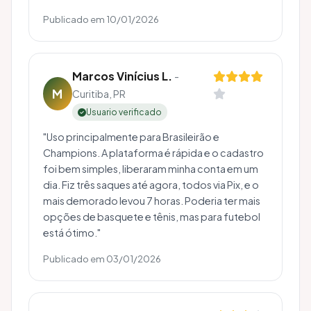
Publicado em 10/01/2026
Marcos Vinícius L.
-
M
Curitiba, PR
Usuario verificado
"Uso principalmente para Brasileirão e
Champions. A plataforma é rápida e o cadastro
foi bem simples, liberaram minha conta em um
dia. Fiz três saques até agora, todos via Pix, e o
mais demorado levou 7 horas. Poderia ter mais
opções de basquete e tênis, mas para futebol
está ótimo."
Publicado em 03/01/2026