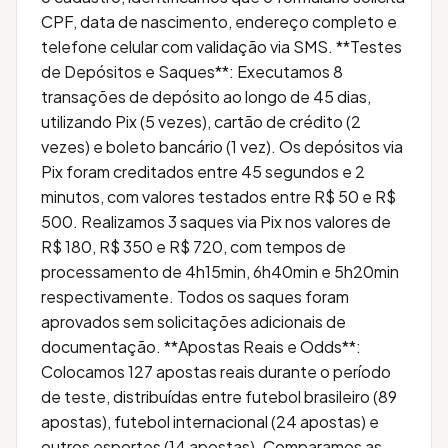
CPF, data de nascimento, endereço completo e
telefone celular com validação via SMS. **Testes
de Depósitos e Saques**: Executamos 8
transações de depósito ao longo de 45 dias,
utilizando Pix (5 vezes), cartão de crédito (2
vezes) e boleto bancário (1 vez). Os depósitos via
Pix foram creditados entre 45 segundos e 2
minutos, com valores testados entre R$ 50 e R$
500. Realizamos 3 saques via Pix nos valores de
R$ 180, R$ 350 e R$ 720, com tempos de
processamento de 4h15min, 6h40min e 5h20min
respectivamente. Todos os saques foram
aprovados sem solicitações adicionais de
documentação. **Apostas Reais e Odds**:
Colocamos 127 apostas reais durante o período
de teste, distribuídas entre futebol brasileiro (89
apostas), futebol internacional (24 apostas) e
outros esportes (14 apostas). Comparamos as