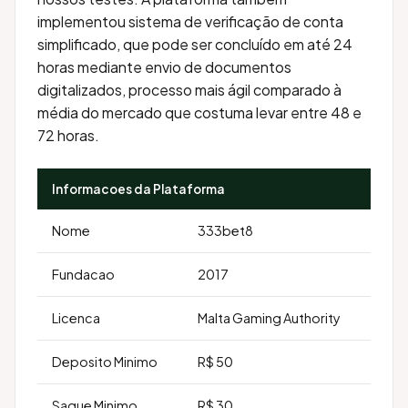
implementou sistema de verificação de conta
simplificado, que pode ser concluído em até 24
horas mediante envio de documentos
digitalizados, processo mais ágil comparado à
média do mercado que costuma levar entre 48 e
72 horas.
Informacoes da Plataforma
Nome
333bet8
Fundacao
2017
Licenca
Malta Gaming Authority
Deposito Minimo
R$ 50
Saque Minimo
R$ 30