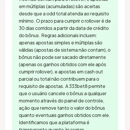
em múltiplas (acumuladas) são aceitas
desde que a odd total atenda ao requisito
mínimo. O prazo para cumprir o rollover é de
30 dias corridos a partir da data de crédito
do bônus. Regras adicionais incluem:
apenas apostas simples e múltiplas são
válidas (apostas de sistema não contam), o
bônus não pode ser sacado diretamente
(apenas os ganhos obtidos com ele após
cumprir rollover), e apostas em cash out
parcial ou total não contribuem para o
requisito de apostas. A 333bet8 permite
que o usuário cancele o bônus a qualquer
momento através do painel de controle,
ação que remove tanto o valor do bônus
quanto eventuais ganhos obtidos com ele.
Identificamos que a plataforma é
transparente quanto às regras,