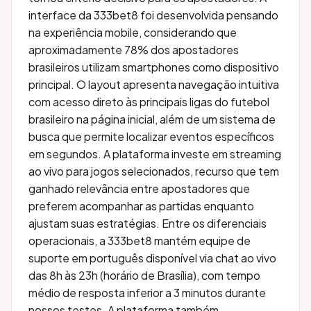
interface da 333bet8 foi desenvolvida pensando
na experiência mobile, considerando que
aproximadamente 78% dos apostadores
brasileiros utilizam smartphones como dispositivo
principal. O layout apresenta navegação intuitiva
com acesso direto às principais ligas do futebol
brasileiro na página inicial, além de um sistema de
busca que permite localizar eventos específicos
em segundos. A plataforma investe em streaming
ao vivo para jogos selecionados, recurso que tem
ganhado relevância entre apostadores que
preferem acompanhar as partidas enquanto
ajustam suas estratégias. Entre os diferenciais
operacionais, a 333bet8 mantém equipe de
suporte em português disponível via chat ao vivo
das 8h às 23h (horário de Brasília), com tempo
médio de resposta inferior a 3 minutos durante
nossos testes. A plataforma também