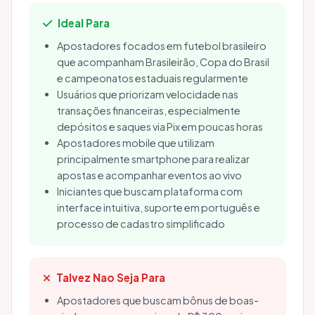
Ideal Para
Apostadores focados em futebol brasileiro
que acompanham Brasileirão, Copa do Brasil
e campeonatos estaduais regularmente
Usuários que priorizam velocidade nas
transações financeiras, especialmente
depósitos e saques via Pix em poucas horas
Apostadores mobile que utilizam
principalmente smartphone para realizar
apostas e acompanhar eventos ao vivo
Iniciantes que buscam plataforma com
interface intuitiva, suporte em português e
processo de cadastro simplificado
Talvez Nao Seja Para
Apostadores que buscam bônus de boas-