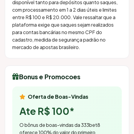
disponível tanto para depósitos quanto saques,
com processamento em 1 a 2 dias úteis e limites
entre R$ 100 e R$ 20.000. Vale ressaltar que a
plataforma exige que saques sejam realizados
para contas bancárias no mesmo CPF do
cadastro, medida de segurança padrão no
mercado de apostas brasileiro.
Bonus e Promocoes
Oferta de Boas-Vindas
Ate R$ 100*
O bônus de boas-vindas da 333bet8
oferece 100% do valor do primeiro