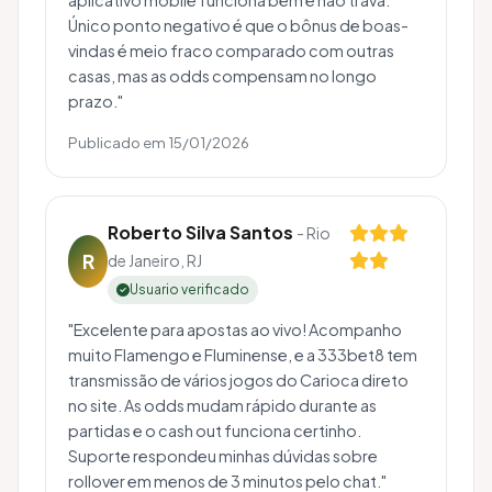
Único ponto negativo é que o bônus de boas-
vindas é meio fraco comparado com outras
casas, mas as odds compensam no longo
prazo."
Publicado em 15/01/2026
Roberto Silva Santos
- Rio
R
de Janeiro, RJ
Usuario verificado
"Excelente para apostas ao vivo! Acompanho
muito Flamengo e Fluminense, e a 333bet8 tem
transmissão de vários jogos do Carioca direto
no site. As odds mudam rápido durante as
partidas e o cash out funciona certinho.
Suporte respondeu minhas dúvidas sobre
rollover em menos de 3 minutos pelo chat."