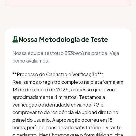
Nossa Metodologia de Teste
Nossa equipe testou o 333bet8 na pratica. Veja
como avaliamos:
**Processo de Cadastro e Verificação**:
Realizamos o registro completo na plataforma em
18 de dezembro de 2025, processo que levou
aproximadamente 4 minutos. Testamos a
verificação de identidade enviando RG e
comprovante de residência via upload direto no
painel do usuário. A aprovação ocorreu em 18
horas, período considerado satisfatório. Durante
o cadastro, identificamos que o formulário solicita