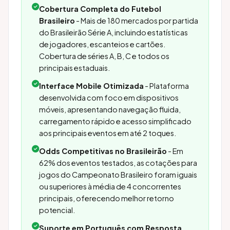
Cobertura Completa do Futebol
Brasileiro
- Mais de 180 mercados por partida
do Brasileirão Série A, incluindo estatísticas
de jogadores, escanteios e cartões.
Cobertura de séries A, B, C e todos os
principais estaduais.
Interface Mobile Otimizada
- Plataforma
desenvolvida com foco em dispositivos
móveis, apresentando navegação fluida,
carregamento rápido e acesso simplificado
aos principais eventos em até 2 toques.
Odds Competitivas no Brasileirão
- Em
62% dos eventos testados, as cotações para
jogos do Campeonato Brasileiro foram iguais
ou superiores à média de 4 concorrentes
principais, oferecendo melhor retorno
potencial.
Suporte em Português com Resposta