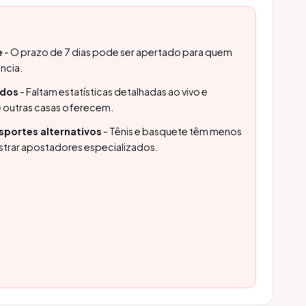
e
- O prazo de 7 dias pode ser apertado para quem
ncia.
ados
- Faltam estatísticas detalhadas ao vivo e
e outras casas oferecem.
sportes alternativos
- Tênis e basquete têm menos
trar apostadores especializados.