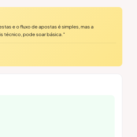
estas e o fluxo de apostas é simples, mas a
s técnico, pode soar básica."