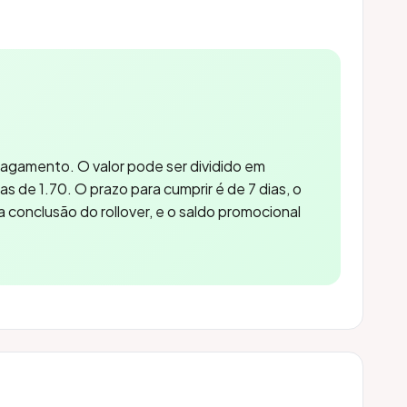
pagamento. O valor pode ser dividido em
s de 1.70. O prazo para cumprir é de 7 dias, o
conclusão do rollover, e o saldo promocional