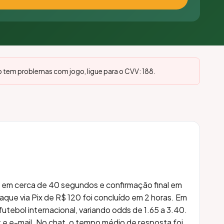
 tem problemas com jogo, ligue para o CVV: 188.
S em cerca de 40 segundos e confirmação final em
que via Pix de R$ 120 foi concluído em 2 horas. Em
futebol internacional, variando odds de 1.65 a 3.40.
t e e-mail. No chat, o tempo médio de resposta foi