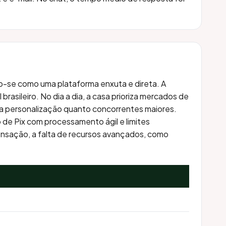
do-se como uma plataforma enxuta e direta. A
asileiro. No dia a dia, a casa prioriza mercados de
ta personalização quanto concorrentes maiores.
de Pix com processamento ágil e limites
ensação, a falta de recursos avançados, como