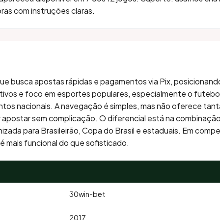
ras com instruções claras.
 que busca apostas rápidas e pagamentos via Pix, posicionan
vos e foco em esportes populares, especialmente o futebol br
ntos nacionais. A navegação é simples, mas não oferece tan
 apostar sem complicação. O diferencial está na combinação 
izada para Brasileirão, Copa do Brasil e estaduais. Em comp
é mais funcional do que sofisticado.
30win-bet
2017