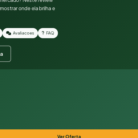
mostrar onde ela brilha e
Avaliacoes
FAQ
ta
Ver Oferta