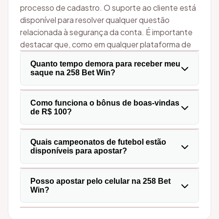
processo de cadastro. O suporte ao cliente está
disponível para resolver qualquer questão
relacionada à segurança da conta. É importante
destacar que, como em qualquer plataforma de
apostas, você deve sempre apostar com
Quanto tempo demora para receber meu
responsabilidade, definir limites pessoais e nunca
saque na 258 Bet Win?
arriscar dinheiro que não pode perder. A 258 Bet
Win oferece ferramentas de jogo responsável,
O tempo de processamento dos saques na 258
Como funciona o bônus de boas-vindas
incluindo limites de depósito e opções de
Bet Win varia conforme o método escolhido, mas
de R$ 100?
autoexclusão para jogadores que sentirem
o Pix é definitivamente a opção mais rápida e
necessidade de controlar melhor seus hábitos de
eficiente. Durante nossos testes práticos,
O bônus de boas-vindas da 258 Bet Win é uma
apostas.
Quais campeonatos de futebol estão
realizamos três saques via Pix que foram
oferta de 100% até R$ 100 no primeiro depósito,
disponíveis para apostar?
processados em média de 20 minutos, com o
funcionando da seguinte forma: ao fazer seu
mais rápido levando apenas 18 minutos e o mais
primeiro depósito de no mínimo R$ 50, você
A 258 Bet Win oferece uma cobertura
demorado 35 minutos. Isso é significativamente
Posso apostar pelo celular na 258 Bet
recebe o mesmo valor em créditos de bônus,
EXCEPCIONAL de futebol, especialmente
Win?
mais rápido que a maioria das plataformas
limitado a R$ 100. Por exemplo, se você depositar
quando se trata de competições brasileiras.
concorrentes no mercado brasileiro. Para saques
R$ 75, receberá mais R$ 75 de bônus; se
Todos os jogos do Campeonato Brasileiro Série A
Sim, absolutamente! A 258 Bet Win oferece uma
via transferência bancária tradicional (TED/DOC),