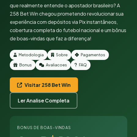
que realmente entende o apostador brasileiro? A
258 Bet Win chegou prometendo revolucionar sua
experiência com depósitos via Pix instantâneos,
cobertura completa do futebol nacional e um bônus
de boas-vindas que faz a diferença!
Metodologia
Sobre
Pagamentos
Bonus
Avaliacoes
FAQ
Visitar 258 Bet Win
Ler Analise Completa
BONUS DE BOAS-VINDAS