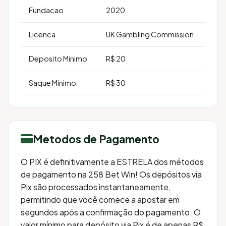
Fundacao
2020
Licenca
UK Gambling Commission
Deposito Minimo
R$ 20
Saque Minimo
R$ 30
Metodos de Pagamento
O PIX é definitivamente a ESTRELA dos métodos
de pagamento na 258 Bet Win! Os depósitos via
Pix são processados instantaneamente,
permitindo que você comece a apostar em
segundos após a confirmação do pagamento. O
valor mínimo para depósito via Pix é de apenas R$