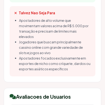
Talvez Nao Seja Para
Apostadores de alto volume que
movimentam valores acima de R$ 5.000 por
transação e precisam de limites mais
elevados
Jogadores que buscam principalmente
cassino online com grande variedade de
slots e jogos ao vivo
Apostadores focados exclusivamente em
esportes de nicho como críquete, dardos ou
esportes asiáticos específicos
Avaliacoes de Usuarios