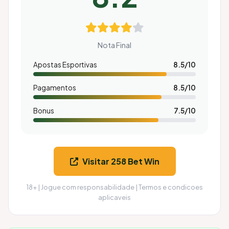
Nota Final
Apostas Esportivas
8.5/10
Pagamentos
8.5/10
Bonus
7.5/10
Visitar 258 Bet Win
18+ | Jogue com responsabilidade | Termos e condicoes
aplicaveis