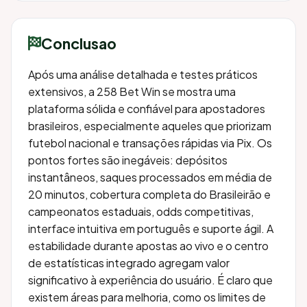
depositar R$ 150, receberá R$ 100 de bônus (o
e Série B estão disponíveis com dezenas de
experiência mobile EXCELENTE através de seu
o prazo é de 1 a 2 dias úteis, dependendo do
máximo permitido). O bônus é creditado
mercados de apostas, incluindo resultado final,
site responsivo que se adapta perfeitamente a
horário da solicitação e do banco receptor. É
automaticamente após a confirmação do
handicap asiático, total de gols, ambas marcam,
Conclusao
qualquer tamanho de tela de smartphone ou
importante observar que saques solicitados após
depósito. Para poder sacar os ganhos gerados
escanteios, cartões e até apostas em
tablet. Você não precisa baixar nenhum aplicativo
as 16h em dias úteis ou durante finais de semana
com o bônus, você precisa cumprir o requisito de
desempenho individual de jogadores. A Copa do
Após uma análise detalhada e testes práticos
- basta acessar o site através do navegador do
podem ser processados apenas no próximo dia
rollover de 5x o valor do bônus em apostas com
Brasil recebe atenção especial desde as fases
extensivos, a 258 Bet Win se mostra uma
seu celular (Chrome, Safari, Firefox, etc.) e terá
útil. O valor mínimo para saque via Pix é de R$ 50,
odds mínimas de 1.80. Isso significa que se você
preliminares até a grande final, com odds
plataforma sólida e confiável para apostadores
acesso a todas as funcionalidades da plataforma
enquanto para transferência bancária é de R$
recebeu R$ 100 de bônus, precisa fazer apostas
competitivas e mercados especiais. Os
brasileiros, especialmente aqueles que priorizam
desktop, incluindo cadastro, depósitos, apostas,
100. Vale ressaltar que o primeiro saque pode
totalizando R$ 500 (100 x 5) em eventos com
campeonatos estaduais também têm destaque
futebol nacional e transações rápidas via Pix. Os
saques e suporte ao cliente. Durante nossos
demorar um pouco mais devido ao processo de
odds de pelo menos 1.80. Tanto apostas simples
na plataforma: Paulistão, Campeonato Carioca,
pontos fortes são inegáveis: depósitos
testes, utilizamos a plataforma mobile em
verificação de segurança adicional que a
quanto múltiplas contam para o rollover, desde
Gaúcho, Mineiro, Pernambucano e outros
instantâneos, saques processados em média de
diversos dispositivos Android e iOS, e a
plataforma realiza. Certifique-se de que sua
que cada seleção tenha odd mínima de 1.80.
estaduais importantes contam com cobertura
20 minutos, cobertura completa do Brasileirão e
experiência foi consistentemente fluida e
conta está totalmente verificada com
Apostas com odds inferiores não contribuem para
completa. Isso é um diferencial significativo, pois
campeonatos estaduais, odds competitivas,
intuitiva. A navegação é otimizada para toque, os
documentos aprovados para evitar atrasos. Caso
o cumprimento do requisito. O prazo para
muitas plataformas internacionais negligenciam
interface intuitiva em português e suporte ágil. A
botões são grandes o suficiente para evitar
seu saque demore mais que o esperado, o
completar o rollover é de 30 dias corridos a partir
essas competições regionais que são tão
estabilidade durante apostas ao vivo e o centro
cliques acidentais, e o carregamento das páginas
suporte ao cliente da 258 Bet Win está
do momento em que o bônus é creditado na sua
importantes para o torcedor brasileiro. A
de estatísticas integrado agregam valor
é rápido mesmo em conexões 4G moderadas. As
disponível via chat para verificar o status da sua
conta. Se você não conseguir cumprir os
Libertadores e Sul-Americana também estão
significativo à experiência do usuário. É claro que
apostas ao vivo funcionam perfeitamente no
solicitação e resolver qualquer pendência
requisitos dentro deste período, o saldo bônus e
presentes com todos os jogos e múltiplas
existem áreas para melhoria, como os limites de
celular, com atualização de odds em tempo real e
rapidamente.