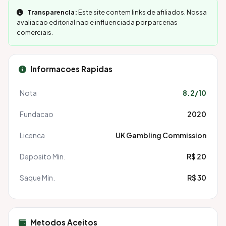
Transparencia:
Este site contem links de afiliados. Nossa
avaliacao editorial nao e influenciada por parcerias
comerciais.
Informacoes Rapidas
Nota
8.2/10
Fundacao
2020
Licenca
UK Gambling Commission
Deposito Min.
R$ 20
Saque Min.
R$ 30
Metodos Aceitos