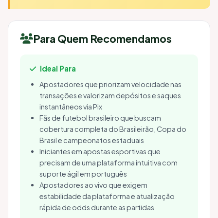
Para Quem Recomendamos
Ideal Para
Apostadores que priorizam velocidade nas
transações e valorizam depósitos e saques
instantâneos via Pix
Fãs de futebol brasileiro que buscam
cobertura completa do Brasileirão, Copa do
Brasil e campeonatos estaduais
Iniciantes em apostas esportivas que
precisam de uma plataforma intuitiva com
suporte ágil em português
Apostadores ao vivo que exigem
estabilidade da plataforma e atualização
rápida de odds durante as partidas