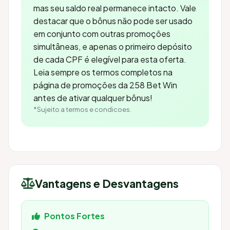
mas seu saldo real permanece intacto. Vale
destacar que o bônus não pode ser usado
em conjunto com outras promoções
simultâneas, e apenas o primeiro depósito
de cada CPF é elegível para esta oferta.
Leia sempre os termos completos na
página de promoções da 258 Bet Win
antes de ativar qualquer bônus!
*Sujeito a termos e condicoes.
Vantagens e Desvantagens
Pontos Fortes