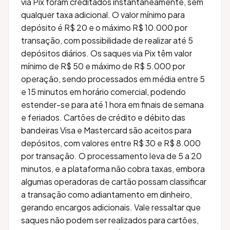
via Pix foram creditados instantaneamente, sem
qualquer taxa adicional. O valor mínimo para
depósito é R$ 20 e o máximo R$ 10.000 por
transação, com possibilidade de realizar até 5
depósitos diários. Os saques via Pix têm valor
mínimo de R$ 50 e máximo de R$ 5.000 por
operação, sendo processados em média entre 5
e 15 minutos em horário comercial, podendo
estender-se para até 1 hora em finais de semana
e feriados. Cartões de crédito e débito das
bandeiras Visa e Mastercard são aceitos para
depósitos, com valores entre R$ 30 e R$ 8.000
por transação. O processamento leva de 5 a 20
minutos, e a plataforma não cobra taxas, embora
algumas operadoras de cartão possam classificar
a transação como adiantamento em dinheiro,
gerando encargos adicionais. Vale ressaltar que
saques não podem ser realizados para cartões,