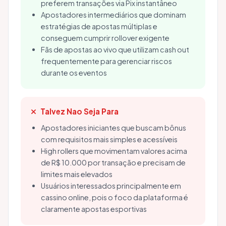
preferem transações via Pix instantâneo
Apostadores intermediários que dominam
estratégias de apostas múltiplas e
conseguem cumprir rollover exigente
Fãs de apostas ao vivo que utilizam cash out
frequentemente para gerenciar riscos
durante os eventos
Talvez Nao Seja Para
Apostadores iniciantes que buscam bônus
com requisitos mais simples e acessíveis
High rollers que movimentam valores acima
de R$ 10.000 por transação e precisam de
limites mais elevados
Usuários interessados principalmente em
cassino online, pois o foco da plataforma é
claramente apostas esportivas