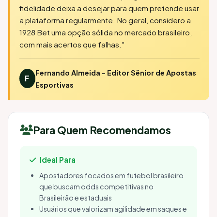
fidelidade deixa a desejar para quem pretende usar
a plataforma regularmente. No geral, considero a
1928 Bet uma opção sólida no mercado brasileiro,
com mais acertos que falhas."
Fernando Almeida - Editor Sênior de Apostas
F
Esportivas
Para Quem Recomendamos
Ideal Para
Apostadores focados em futebol brasileiro
que buscam odds competitivas no
Brasileirão e estaduais
Usuários que valorizam agilidade em saques e