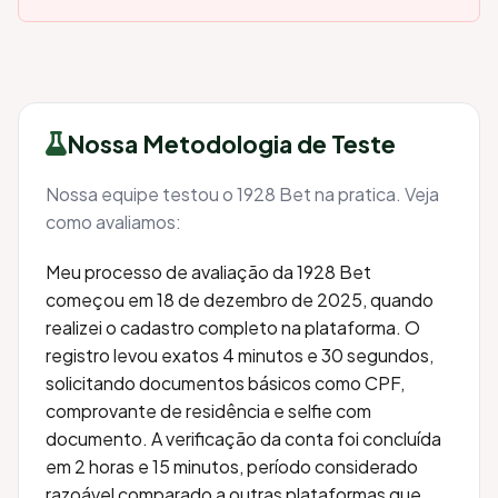
Nossa Metodologia de Teste
Nossa equipe testou o 1928 Bet na pratica. Veja
como avaliamos:
Meu processo de avaliação da 1928 Bet
começou em 18 de dezembro de 2025, quando
realizei o cadastro completo na plataforma. O
registro levou exatos 4 minutos e 30 segundos,
solicitando documentos básicos como CPF,
comprovante de residência e selfie com
documento. A verificação da conta foi concluída
em 2 horas e 15 minutos, período considerado
razoável comparado a outras plataformas que