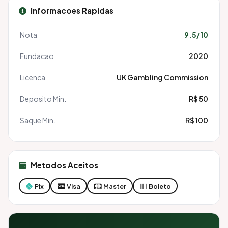
Informacoes Rapidas
Nota
9.5/10
Fundacao
2020
Licenca
UK Gambling Commission
Deposito Min.
R$ 50
Saque Min.
R$ 100
Metodos Aceitos
Pix
Visa
Master
Boleto