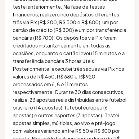
testei anteriormente. Na fase de testes
financeiros, realizei cinco depósitos diferentes:
três via Pix (R$ 200, R$ 500 e R$ 800), um por
cartão de crédito (R$ 300) e um por transferência
bancária (R$ 700). Os depósitos via Pix foram
creditados instantaneamente em todas as
ocasiões, enquanto o cartão levou 15 minutos e a
transferência bancária 3 horas úteis.
Posteriormente, executei três saques via Pix nos
valores de R$ 450, R$ 680 e R$ 920,
processados em 6, 8 e 11 minutos
respectivamente. Durante 30 dias consecutivos,
realizei 23 apostas reais distribuídas entre futebol
brasileiro (14 apostas), futebol europeu (6
apostas) e outros esportes (3 apostas). Testei
apostas simples, múltiplas, ao vivo e pré-jogo,
com valores variando entre R$ 50 e R$ 300 por
aposta. Meu saldo final apresentou lucro de R$