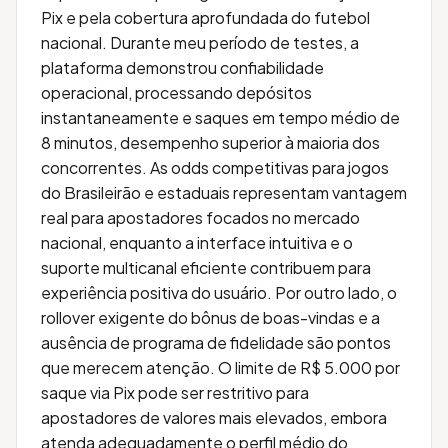
através do navegador, que é totalmente
Championship inglês e Eredivisie holandesa.
Pix e pela cobertura aprofundada do futebol
sobre apostas, bônus e transações financeiras,
responsiva e funciona bem em qualquer
Durante meus testes, apostei em jogos do
nacional. Durante meu período de testes, a
resolvendo 5 das 6 questões que apresentei no
dispositivo.
Brasileirão, Premier League e Libertadores, todos
plataforma demonstrou confiabilidade
primeiro contato. A única situação que exigiu
com odds competitivas e boa variedade de
operacional, processando depósitos
escalonamento foi uma dúvida específica sobre
mercados. Competições menores têm menos
instantaneamente e saques em tempo médio de
cálculo de rollover em aposta parcialmente
opções de apostas, mas os principais torneios
8 minutos, desempenho superior à maioria dos
anulada. O atendimento é em português
são muito bem cobertos.
concorrentes. As odds competitivas para jogos
brasileiro com linguagem clara e cordial,
do Brasileirão e estaduais representam vantagem
facilitando a comunicação.
real para apostadores focados no mercado
nacional, enquanto a interface intuitiva e o
suporte multicanal eficiente contribuem para
experiência positiva do usuário. Por outro lado, o
rollover exigente do bônus de boas-vindas e a
ausência de programa de fidelidade são pontos
que merecem atenção. O limite de R$ 5.000 por
saque via Pix pode ser restritivo para
apostadores de valores mais elevados, embora
atenda adequadamente o perfil médio do