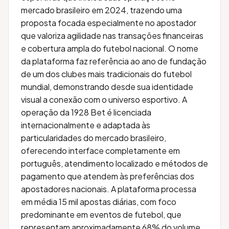
mercado brasileiro em 2024, trazendo uma
proposta focada especialmente no apostador
que valoriza agilidade nas transações financeiras
e cobertura ampla do futebol nacional. O nome
da plataforma faz referência ao ano de fundação
de um dos clubes mais tradicionais do futebol
mundial, demonstrando desde sua identidade
visual a conexão com o universo esportivo. A
operação da 1928 Bet é licenciada
internacionalmente e adaptada às
particularidades do mercado brasileiro,
oferecendo interface completamente em
português, atendimento localizado e métodos de
pagamento que atendem às preferências dos
apostadores nacionais. A plataforma processa
em média 15 mil apostas diárias, com foco
predominante em eventos de futebol, que
representam aproximadamente 68% do volume