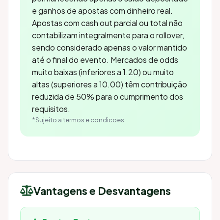
e ganhos de apostas com dinheiro real.
Apostas com cash out parcial ou total não
contabilizam integralmente para o rollover,
sendo considerado apenas o valor mantido
até o final do evento. Mercados de odds
muito baixas (inferiores a 1.20) ou muito
altas (superiores a 10.00) têm contribuição
reduzida de 50% para o cumprimento dos
requisitos.
*Sujeito a termos e condicoes.
Vantagens e Desvantagens