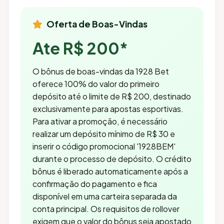
Oferta de Boas-Vindas
Ate R$ 200*
O bônus de boas-vindas da 1928 Bet
oferece 100% do valor do primeiro
depósito até o limite de R$ 200, destinado
exclusivamente para apostas esportivas.
Para ativar a promoção, é necessário
realizar um depósito mínimo de R$ 30 e
inserir o código promocional '1928BEM'
durante o processo de depósito. O crédito
bônus é liberado automaticamente após a
confirmação do pagamento e fica
disponível em uma carteira separada da
conta principal. Os requisitos de rollover
exigem que o valor do bônus seja apostado