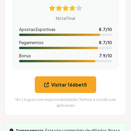
Nota Final
Apostas Esportivas
8.7/10
Pagamentos
8.7/10
Bonus
7.9/10
Visitar 166bet5
18+ | Jogue com responsabilidade | Termos e condicoes
aplicaveis
Transparencia:
Este site contem links de afiliados. Nossa