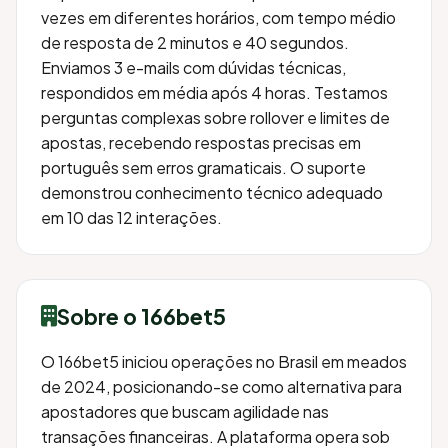
vezes em diferentes horários, com tempo médio
de resposta de 2 minutos e 40 segundos.
Enviamos 3 e-mails com dúvidas técnicas,
respondidos em média após 4 horas. Testamos
perguntas complexas sobre rollover e limites de
apostas, recebendo respostas precisas em
português sem erros gramaticais. O suporte
demonstrou conhecimento técnico adequado
em 10 das 12 interações.
Sobre o 166bet5
O 166bet5 iniciou operações no Brasil em meados
de 2024, posicionando-se como alternativa para
apostadores que buscam agilidade nas
transações financeiras. A plataforma opera sob