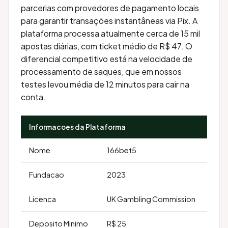
parcerias com provedores de pagamento locais
para garantir transações instantâneas via Pix. A
plataforma processa atualmente cerca de 15 mil
apostas diárias, com ticket médio de R$ 47. O
diferencial competitivo está na velocidade de
processamento de saques, que em nossos
testes levou média de 12 minutos para cair na
conta.
Informacoes da Plataforma
Nome
166bet5
Fundacao
2023
Licenca
UK Gambling Commission
Deposito Minimo
R$ 25