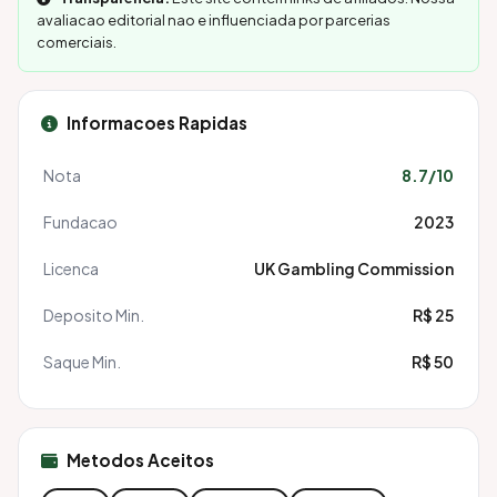
avaliacao editorial nao e influenciada por parcerias
comerciais.
Informacoes Rapidas
Nota
8.7/10
Fundacao
2023
Licenca
UK Gambling Commission
Deposito Min.
R$ 25
Saque Min.
R$ 50
Metodos Aceitos