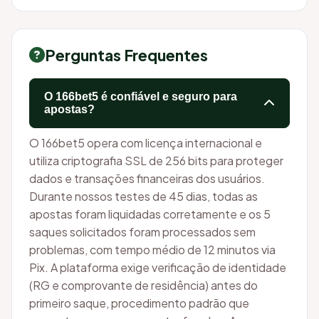
Perguntas Frequentes
O 166bet5 é confiável e seguro para
apostas?
O 166bet5 opera com licença internacional e
utiliza criptografia SSL de 256 bits para proteger
dados e transações financeiras dos usuários.
Durante nossos testes de 45 dias, todas as
apostas foram liquidadas corretamente e os 5
saques solicitados foram processados sem
problemas, com tempo médio de 12 minutos via
Pix. A plataforma exige verificação de identidade
(RG e comprovante de residência) antes do
primeiro saque, procedimento padrão que