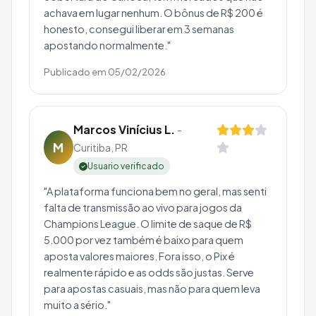
achava em lugar nenhum. O bônus de R$ 200 é
honesto, consegui liberar em 3 semanas
apostando normalmente."
Publicado em 05/02/2026
Marcos Vinícius L.
-
M
Curitiba, PR
Usuario verificado
"A plataforma funciona bem no geral, mas senti
falta de transmissão ao vivo para jogos da
Champions League. O limite de saque de R$
5.000 por vez também é baixo para quem
aposta valores maiores. Fora isso, o Pix é
realmente rápido e as odds são justas. Serve
para apostas casuais, mas não para quem leva
muito a sério."