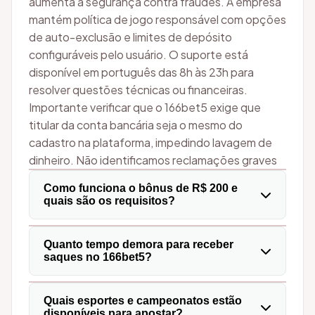
aumenta a segurança contra fraudes. A empresa
mantém política de jogo responsável com opções
de auto-exclusão e limites de depósito
configuráveis pelo usuário. O suporte está
disponível em português das 8h às 23h para
resolver questões técnicas ou financeiras.
Importante verificar que o 166bet5 exige que
titular da conta bancária seja o mesmo do
cadastro na plataforma, impedindo lavagem de
dinheiro. Não identificamos reclamações graves
sobre não-pagamento de prêmios durante nossa
Como funciona o bônus de R$ 200 e
pesquisa, indicador positivo de confiabilidade.
quais são os requisitos?
O bônus de boas-vindas oferece 100% do
Quanto tempo demora para receber
primeiro depósito até R$ 200, creditado
saques no 166bet5?
automaticamente após depósito mínimo de R$
30. O valor aparece em conta separada
Saques via Pix são processados em média em 12
Quais esportes e campeonatos estão
identificada como 'saldo bônus' e não pode ser
minutos durante dias úteis e 25 minutos aos finais
disponíveis para apostar?