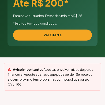
Ate R$ 200*
Para novos usuarios. Deposito minimo R$ 25.
*Sujeito a termos e condicoes.
Ver Oferta
Aviso Importante:
Apostas envolvem risco de perda
financeira. Aposte apenas o que pode perder. Se voce ou
alguem proximo tem problemas com jogo, ligue para o
CVV: 188.