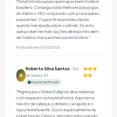
"Plataforma boa para quem aposta em futebol
brasileiro. Consegui odds melhores para jogos
do Atlético-MG comparado com a casa que eu
usava antes. O suporte respondeu rápido
quando tive dúvida sobre o rollover. Só acho
que podiam ter mais opções de esportes além
de futebol, mas para meu uso está ótimo."
Publicado em 12/02/2026
Roberto Silva Santos
- Rio
R
de Janeiro, RJ
Usuario verificado
"Migrei para o 166bet5 depois de problemas
com saque em outra plataforma. Aqui nunca
tive dor de cabeça, o dinheiro cai rápido e o
suporte é eficiente. Gosto especialmente da
cobertura do Carioca, tem mercados que não