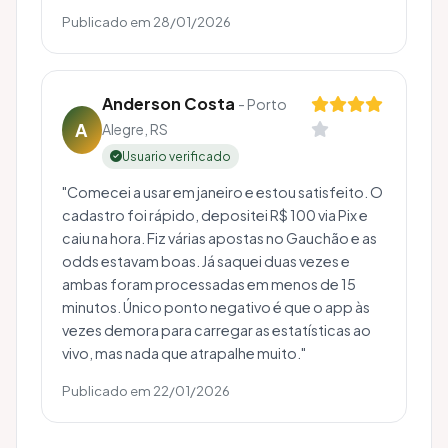
Publicado em 28/01/2026
Anderson Costa
- Porto
A
Alegre, RS
Usuario verificado
"Comecei a usar em janeiro e estou satisfeito. O
cadastro foi rápido, depositei R$ 100 via Pix e
caiu na hora. Fiz várias apostas no Gauchão e as
odds estavam boas. Já saquei duas vezes e
ambas foram processadas em menos de 15
minutos. Único ponto negativo é que o app às
vezes demora para carregar as estatísticas ao
vivo, mas nada que atrapalhe muito."
Publicado em 22/01/2026