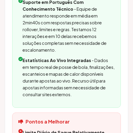
Suporte em Português Com
Conhecimento Técnico
- Equipe de
atendimento responde em média em
2min40s com respostas precisas sobre
rollover, limites e regras. Testamos 12
interações e em 10 delas recebemos
soluções completas sem necessidade de
escalonamento.
Estatísticas Ao Vivo Integradas
- Dados
em tempo real de posse de bola, finalizações,
escanteios e mapas de calor disponíveis
durante apostas ao vivo. Recurso útil para
apostas informadas sem necessidade de
consultar sites externos.
Pontos a Melhorar
Limite Diário de Saque Relativamente