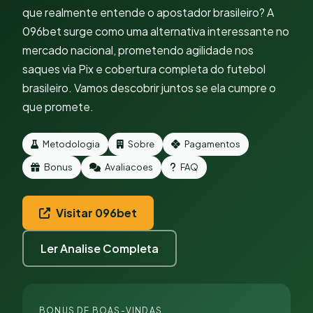
que realmente entende o apostador brasileiro? A
096bet surge como uma alternativa interessante no
mercado nacional, prometendo agilidade nos
saques via Pix e cobertura completa do futebol
brasileiro. Vamos descobrir juntos se ela cumpre o
que promete.
Metodologia
Sobre
Pagamentos
Bonus
Avaliacoes
FAQ
Visitar 096bet
Ler Analise Completa
BONUS DE BOAS-VINDAS