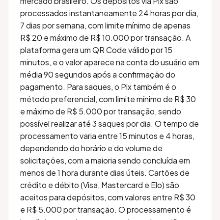
mercado brasileiro. Os depósitos via Pix são
processados instantaneamente 24 horas por dia,
7 dias por semana, com limite mínimo de apenas
R$ 20 e máximo de R$ 10.000 por transação. A
plataforma gera um QR Code válido por 15
minutos, e o valor aparece na conta do usuário em
média 90 segundos após a confirmação do
pagamento. Para saques, o Pix também é o
método preferencial, com limite mínimo de R$ 30
e máximo de R$ 5.000 por transação, sendo
possível realizar até 3 saques por dia. O tempo de
processamento varia entre 15 minutos e 4 horas,
dependendo do horário e do volume de
solicitações, com a maioria sendo concluída em
menos de 1 hora durante dias úteis. Cartões de
crédito e débito (Visa, Mastercard e Elo) são
aceitos para depósitos, com valores entre R$ 30
e R$ 5.000 por transação. O processamento é