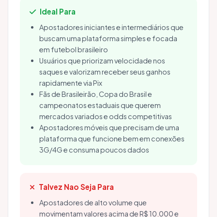
Ideal Para
Apostadores iniciantes e intermediários que
buscam uma plataforma simples e focada
em futebol brasileiro
Usuários que priorizam velocidade nos
saques e valorizam receber seus ganhos
rapidamente via Pix
Fãs de Brasileirão, Copa do Brasil e
campeonatos estaduais que querem
mercados variados e odds competitivas
Apostadores móveis que precisam de uma
plataforma que funcione bem em conexões
3G/4G e consuma poucos dados
Talvez Nao Seja Para
Apostadores de alto volume que
movimentam valores acima de R$ 10.000 e