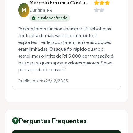
Marcelo Ferreira Costa
-
M
Curitiba, PR
Usuario verificado
"A plataforma funciona bem para futebol, mas
senti falta de mais variedade em outros
esportes. Tentei apostar em tênis e as opções
eram limitadas. O saque foi rápido quando
testei, mas o limite de R$ 5.000 por transação é
baixo para quem aposta valores maiores. Serve
para apostador casual."
Publicado em 28/12/2025
Perguntas Frequentes