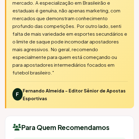
mercado. A especialização em Brasileirão e
estaduais é genuína, não apenas marketing, com
mercados que demonstram conhecimento
profundo das competições. Por outro lado, senti
falta de mais variedade em esportes secundários e
o limite de saque pode incomodar apostadores
mais agressivos. No geral, recomendo
especialmente para quem está começando ou
para apostadores intermediários focados em
futebol brasileiro."
Fernando Almeida - Editor Sênior de Apostas
F
Esportivas
Para Quem Recomendamos