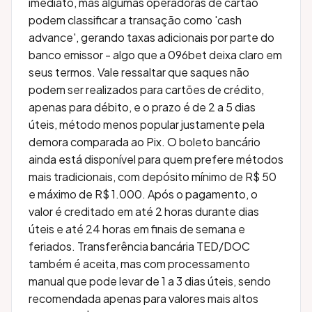
imediato, mas algumas operadoras de cartão
podem classificar a transação como 'cash
advance', gerando taxas adicionais por parte do
banco emissor - algo que a 096bet deixa claro em
seus termos. Vale ressaltar que saques não
podem ser realizados para cartões de crédito,
apenas para débito, e o prazo é de 2 a 5 dias
úteis, método menos popular justamente pela
demora comparada ao Pix. O boleto bancário
ainda está disponível para quem prefere métodos
mais tradicionais, com depósito mínimo de R$ 50
e máximo de R$ 1.000. Após o pagamento, o
valor é creditado em até 2 horas durante dias
úteis e até 24 horas em finais de semana e
feriados. Transferência bancária TED/DOC
também é aceita, mas com processamento
manual que pode levar de 1 a 3 dias úteis, sendo
recomendada apenas para valores mais altos