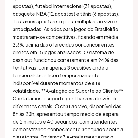
apostas), futebol internacional (31 apostas),
basquete NBA (12 apostas) e tênis (6 apostas).
Testamos apostas simples, múltiplas, ao vivo e
antecipadas. As odds para jogos do Brasileirão
mostraram-se competitivas, ficando em média
2,3% acima das oferecidas por concorrentes
diretos em 15 jogos analisados. O sistema de
cash out funcionou corretamente em 94% das
tentativas, com apenas 3 ocasiões onde a
funcionalidade ficou temporariamente
indisponível durante momentos de alta
volatilidade. **Avaliação do Suporte ao Cliente**:
Contatamos o suporte por 11 vezes através de
diferentes canais. O chat ao vivo, disponível das
8h às 23h, apresentou tempo médio de espera
de 2 minutos e 40 segundos, com atendentes
demonstrando conhecimento adequado sobre a
plataforma. Enviamos 3 e-mails para testar o