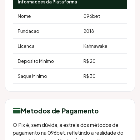
Informacoes da Plataforma
Nome
096bet
Fundacao
2018
Licenca
Kahnawake
Deposito Minimo
R$ 20
Saque Minimo
R$ 30
Metodos de Pagamento
O Pix é, sem dúvida, a estrela dos métodos de
pagamento na 096bet, refletindo a realidade do